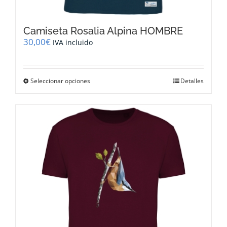
Camiseta Rosalia Alpina HOMBRE
30,00
€
IVA incluido
Este
Seleccionar opciones
Detalles
producto
tiene
múltiples
variantes.
Las
opciones
se
pueden
elegir
en
la
página
de
producto