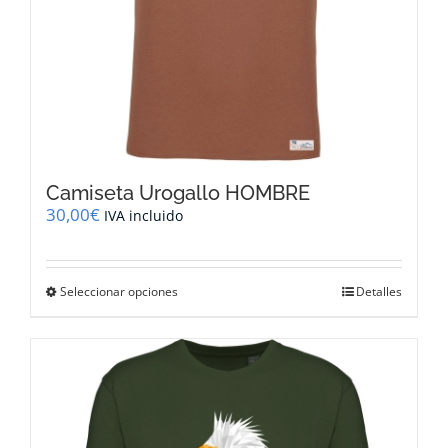
producto
Camiseta Urogallo HOMBRE
30,00
€
IVA incluido
Este
Seleccionar opciones
Detalles
producto
tiene
múltiples
variantes.
Las
opciones
se