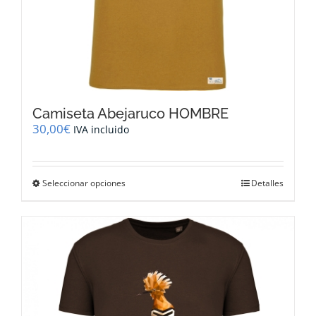
Camiseta Abejaruco HOMBRE
30,00
€
IVA incluido
Este
Seleccionar opciones
Detalles
producto
tiene
múltiples
variantes.
Las
opciones
se
pueden
elegir