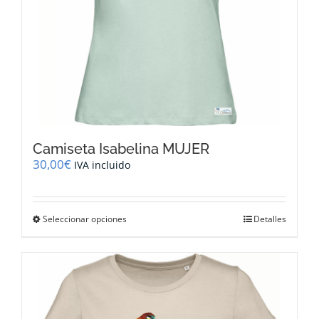
de
producto
Camiseta Isabelina MUJER
30,00
€
IVA incluido
Este
Seleccionar opciones
Detalles
producto
tiene
múltiples
variantes.
Las
opciones