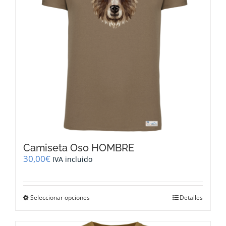
elegir
en
la
página
de
producto
Camiseta Oso HOMBRE
30,00
€
IVA incluido
Este
Seleccionar opciones
Detalles
producto
tiene