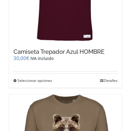
Camiseta Trepador Azul HOMBRE
30,00
€
IVA incluido
Este
Seleccionar opciones
Detalles
producto
tiene
múltiples
variantes.
Las
opciones
se
pueden