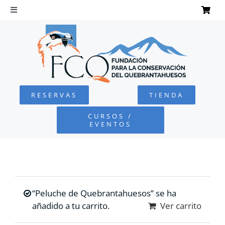
Saltar
al
Toggle
Navigation
contenido
INICIO
QUEBRANTAHUESOS
RESERVAS
TIENDA
FUNDACIÓN
CURSOS /
EVENTOS
PROYECTOS
DEFENSA AMBIENTAL
“Peluche de Quebrantahuesos” se ha
COLABORA
añadido a tu carrito.
Ver carrito