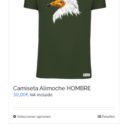
pueden
elegir
en
la
página
de
producto
Camiseta Alimoche HOMBRE
30,00
€
IVA incluido
Este
Seleccionar opciones
Detalles
producto