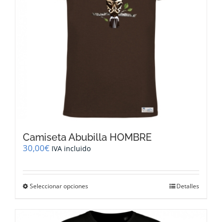
en
la
página
de
producto
Camiseta Abubilla HOMBRE
30,00
€
IVA incluido
Este
Seleccionar opciones
Detalles
producto
tiene
múltiples