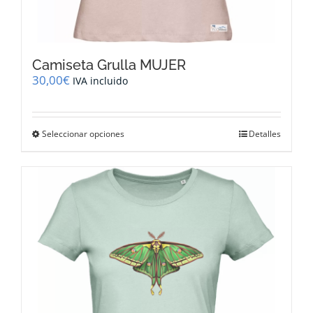
Camiseta Grulla MUJER
30,00
€
IVA incluido
Este
Seleccionar opciones
Detalles
producto
tiene
múltiples
variantes.
Las
opciones
se
pueden
elegir
en
la
página