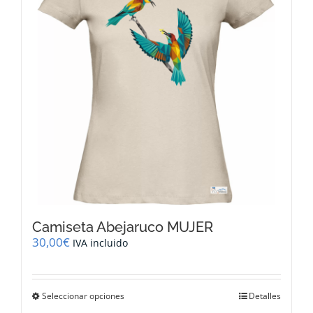
se
pueden
elegir
en
la
página
de
producto
Camiseta Abejaruco MUJER
30,00
€
IVA incluido
Este
Seleccionar opciones
Detalles
producto