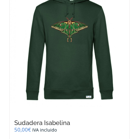
se
pueden
elegir
en
la
página
de
producto
Sudadera Isabelina
50,00
€
IVA incluido