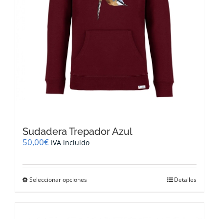
de
producto
Sudadera Trepador Azul
50,00
€
IVA incluido
Este
Seleccionar opciones
Detalles
producto
tiene
múltiples