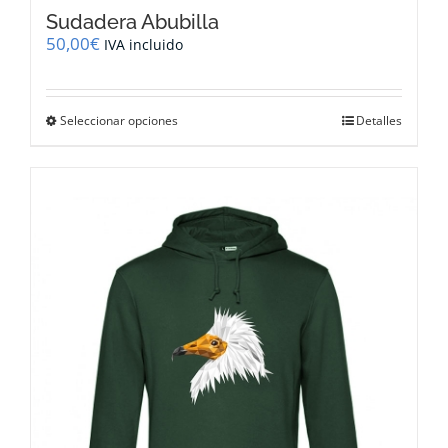
Sudadera Abubilla
50,00
€
IVA incluido
Este
Seleccionar opciones
Detalles
producto
tiene
múltiples
variantes.
Las
opciones
se
pueden
elegir
en
la
página
de
producto