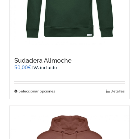
Sudadera Alimoche
50,00
€
IVA incluido
Este
Seleccionar opciones
Detalles
producto
tiene
múltiples
variantes.
Las
opciones
se