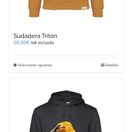
Sudadera Tritón
50,00
€
IVA incluido
Este
Seleccionar opciones
Detalles
producto
tiene
múltiples
variantes.
Las
opciones
se
pueden
elegir
en
la