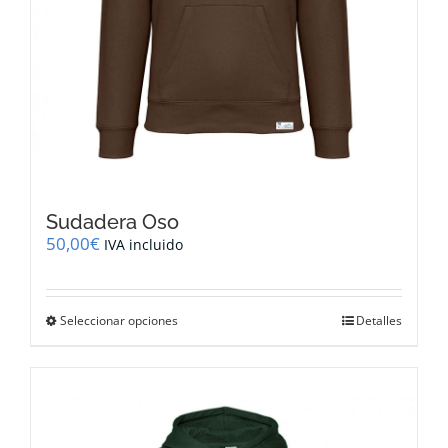
Sudadera Oso
50,00
€
IVA incluido
Este
Seleccionar opciones
Detalles
producto
tiene
múltiples
variantes.
Las
opciones