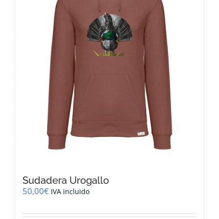
pueden
elegir
en
la
página
de
producto
Sudadera Urogallo
50,00
€
IVA incluido