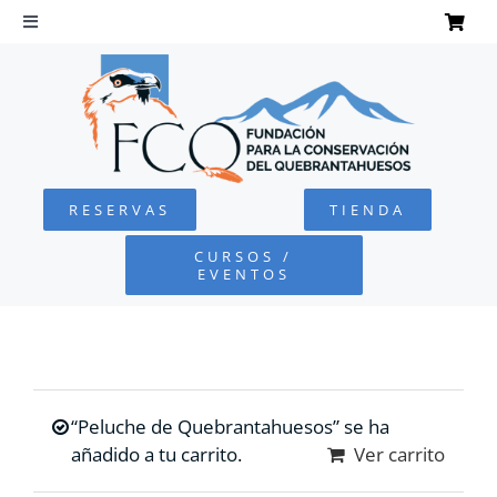
Saltar
al
Toggle
Navigation
contenido
INICIO
QUEBRANTAHUESOS
RESERVAS
TIENDA
FUNDACIÓN
CURSOS /
EVENTOS
PROYECTOS
DEFENSA AMBIENTAL
“Peluche de Quebrantahuesos” se ha
COLABORA
añadido a tu carrito.
Ver carrito