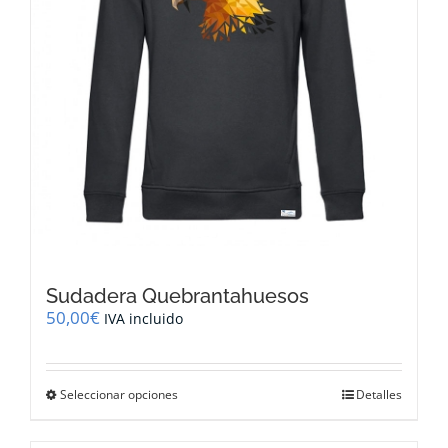
página
de
producto
Sudadera Quebrantahuesos
50,00
€
IVA incluido
Este
Seleccionar opciones
Detalles
producto
tiene