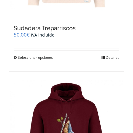
Sudadera Treparriscos
50,00
€
IVA incluido
Este
Seleccionar opciones
Detalles
producto
tiene
múltiples
variantes.
Las
opciones
se
pueden
elegir
en
la
página