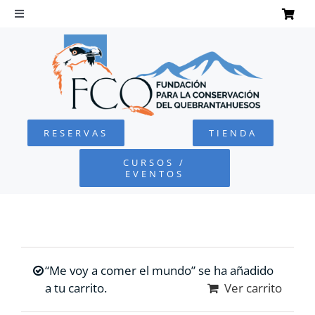
Saltar
al
Toggle
Navigation
contenido
INICIO
QUEBRANTAHUESOS
RESERVAS
TIENDA
FUNDACIÓN
CURSOS /
EVENTOS
PROYECTOS
DEFENSA AMBIENTAL
“Me voy a comer el mundo” se ha añadido
COLABORA
a tu carrito.
Ver carrito