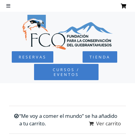
Saltar
al
Toggle
Navigation
contenido
INICIO
QUEBRANTAHUESOS
RESERVAS
TIENDA
FUNDACIÓN
CURSOS /
EVENTOS
PROYECTOS
DEFENSA AMBIENTAL
“Me voy a comer el mundo” se ha añadido
COLABORA
a tu carrito.
Ver carrito