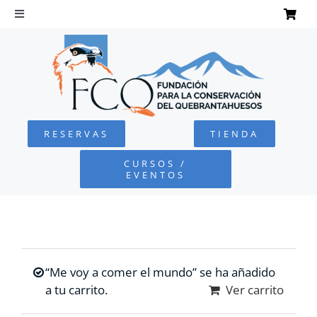
Saltar
al
Toggle
Navigation
contenido
INICIO
QUEBRANTAHUESOS
RESERVAS
TIENDA
FUNDACIÓN
CURSOS /
EVENTOS
PROYECTOS
DEFENSA AMBIENTAL
“Me voy a comer el mundo” se ha añadido
COLABORA
a tu carrito.
Ver carrito