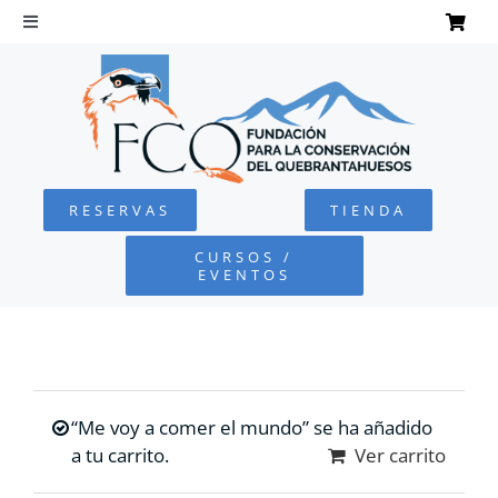
Saltar
al
Toggle
Navigation
contenido
INICIO
QUEBRANTAHUESOS
RESERVAS
TIENDA
FUNDACIÓN
CURSOS /
EVENTOS
PROYECTOS
DEFENSA AMBIENTAL
“Me voy a comer el mundo” se ha añadido
COLABORA
a tu carrito.
Ver carrito