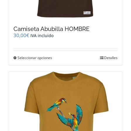
Camiseta Abubilla HOMBRE
30,00
€
IVA incluido
Este
Seleccionar opciones
Detalles
producto
tiene
múltiples
variantes.
Las
opciones
se
pueden
elegir
en
la
página