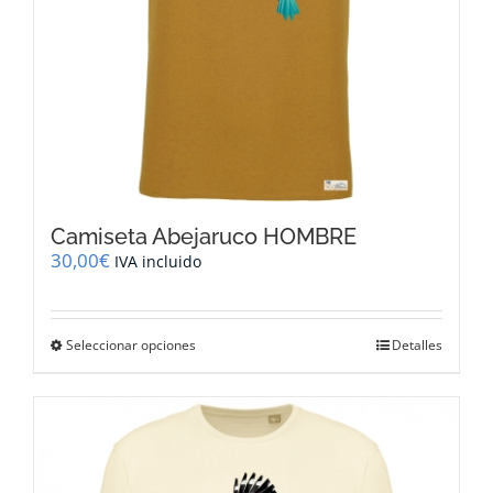
de
producto
Camiseta Abejaruco HOMBRE
30,00
€
IVA incluido
Este
Seleccionar opciones
Detalles
producto
tiene
múltiples
variantes.
Las
opciones