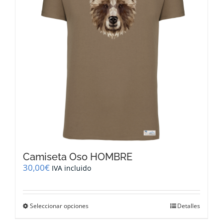
pueden
elegir
en
la
página
de
producto
Camiseta Oso HOMBRE
30,00
€
IVA incluido
Este
Seleccionar opciones
Detalles
producto