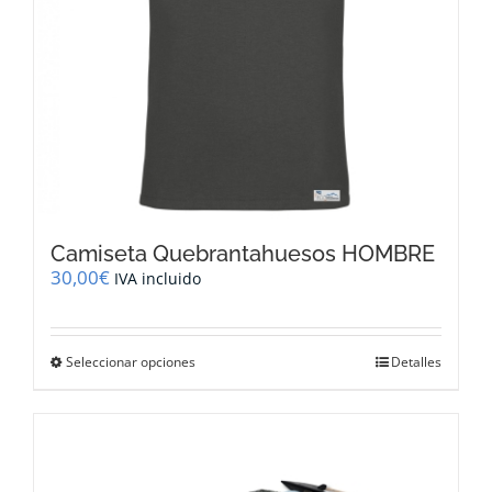
página
de
producto
Camiseta Quebrantahuesos HOMBRE
30,00
€
IVA incluido
Este
Seleccionar opciones
Detalles
producto
tiene
múltiples
variantes.
Las