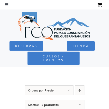
Saltar
al
Toggle
Navigation
contenido
INICIO
QUEBRANTAHUESOS
RESERVAS
TIENDA
FUNDACIÓN
CURSOS /
EVENTOS
PROYECTOS
DEFENSA AMBIENTAL
Ordena por
Precio
COLABORA
Mostrar
12 productos