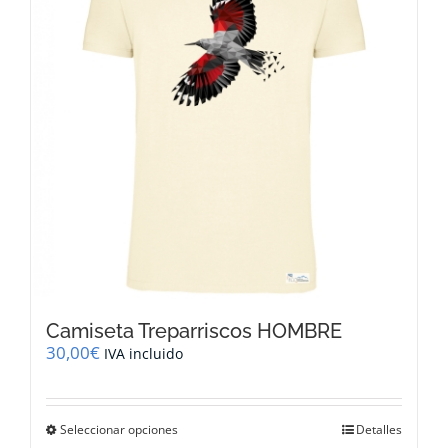
se
pueden
elegir
en
la
página
de
producto
Camiseta Treparriscos HOMBRE
30,00
€
IVA incluido
Este
Seleccionar opciones
Detalles