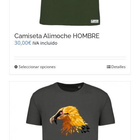
Camiseta Alimoche HOMBRE
30,00
€
IVA incluido
Este
Seleccionar opciones
Detalles
producto
tiene
múltiples
variantes.
Las
opciones
se
pueden
elegir
en
la