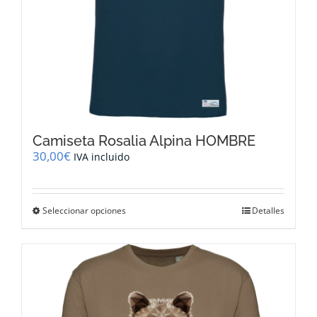
producto
Camiseta Rosalia Alpina HOMBRE
30,00
€
IVA incluido
Este
Seleccionar opciones
Detalles
producto
tiene
múltiples
variantes.
Las
opciones
se