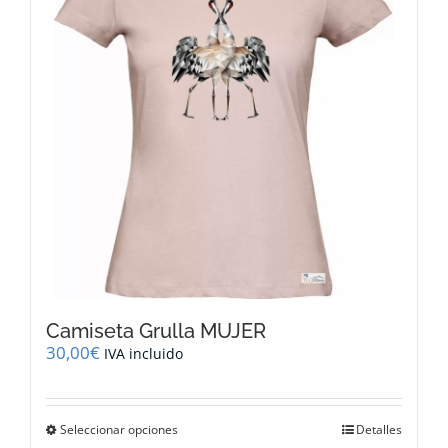
se
pueden
elegir
en
la
página
de
producto
Camiseta Grulla MUJER
30,00
€
IVA incluido
Este
Seleccionar opciones
Detalles