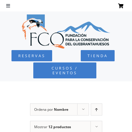
Saltar
al
Toggle
Navigation
contenido
INICIO
QUEBRANTAHUESOS
RESERVAS
TIENDA
FUNDACIÓN
CURSOS /
EVENTOS
PROYECTOS
DEFENSA AMBIENTAL
Ordena por
Nombre
COLABORA
Mostrar
12 productos