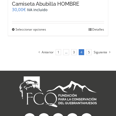
Camiseta Abubilla HOMBRE
30,00
€
IVA incluido
Este
Seleccionar opciones
Detalles
producto
tiene
múltiples
variantes.
Anterior
1
…
3
4
5
Siguiente
Las
opciones
se
pueden
elegir
en
la
página
de
producto