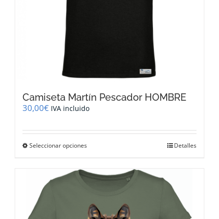
producto
Camiseta Martín Pescador HOMBRE
30,00
€
IVA incluido
Este
Seleccionar opciones
Detalles
producto
tiene
múltiples
variantes.
Las
opciones
se