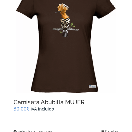
opciones
se
pueden
elegir
en
la
página
de
producto
Camiseta Abubilla MUJER
30,00
€
IVA incluido
Este
Seleccionar opciones
Detalles