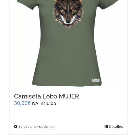
pueden
elegir
en
la
página
de
producto
Camiseta Lobo MUJER
30,00
€
IVA incluido
Este
Seleccionar opciones
Detalles
producto