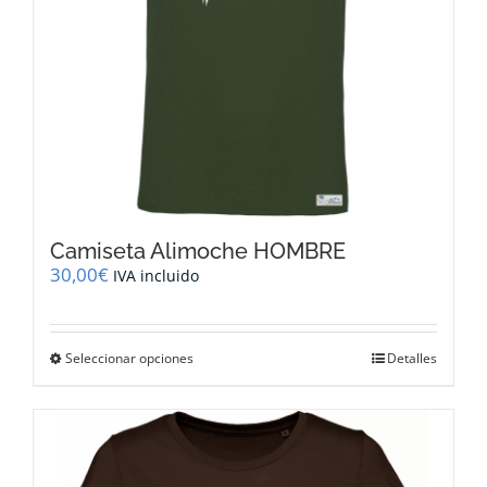
página
de
producto
Camiseta Alimoche HOMBRE
30,00
€
IVA incluido
Este
Seleccionar opciones
Detalles
producto
tiene
múltiples
variantes.
Las