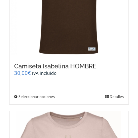
de
producto
Camiseta Isabelina HOMBRE
30,00
€
IVA incluido
Este
Seleccionar opciones
Detalles
producto
tiene
múltiples
variantes.
Las
opciones