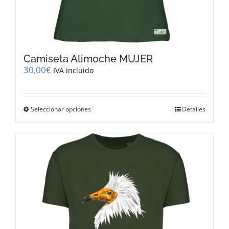
Camiseta Alimoche MUJER
30,00
€
IVA incluido
Este
Seleccionar opciones
Detalles
producto
tiene
múltiples
variantes.
Las
opciones
se
pueden
elegir
en
la