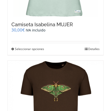
Camiseta Isabelina MUJER
30,00
€
IVA incluido
Este
Seleccionar opciones
Detalles
producto
tiene
múltiples
variantes.
Las
opciones
se
pueden
elegir
en
la
página