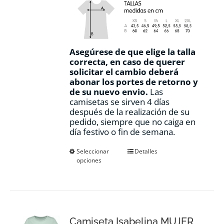
Asegúrese de que elige la talla
correcta, en caso de querer
solicitar el cambio deberá
abonar los portes de retorno y
de su nuevo envio.
Las
camisetas se sirven 4 días
después de la realización de su
pedido, siempre que no caiga en
día festivo o fin de semana.
Este
Seleccionar
Detalles
opciones
producto
tiene
múltiples
variantes.
Las
opciones
Camiseta Isabelina MUJER
se