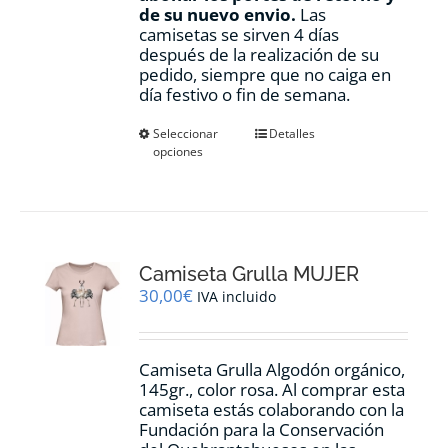
de su nuevo envio.
Las
camisetas se sirven 4 días
después de la realización de su
pedido, siempre que no caiga en
día festivo o fin de semana.
Este
Seleccionar
Detalles
opciones
producto
tiene
múltiples
variantes.
Las
opciones
Camiseta Grulla MUJER
se
pueden
30,00
€
IVA incluido
elegir
en
la
Camiseta Grulla Algodón orgánico,
página
145gr., color rosa. Al comprar esta
de
camiseta estás colaborando con la
producto
Fundación para la Conservación