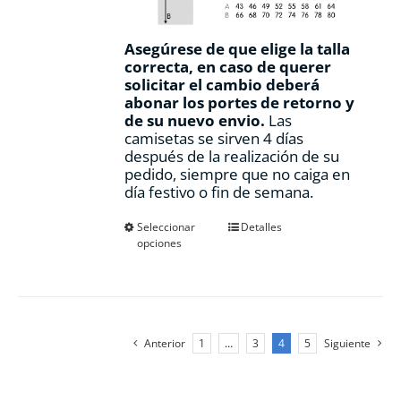
Asegúrese de que elige la talla
correcta, en caso de querer
solicitar el cambio deberá
abonar los portes de retorno y
de su nuevo envio.
Las
camisetas se sirven 4 días
después de la realización de su
pedido, siempre que no caiga en
día festivo o fin de semana.
Este
Seleccionar
Detalles
opciones
producto
tiene
múltiples
variantes.
Las
opciones
Anterior
1
…
3
4
5
Siguiente
se
pueden
elegir