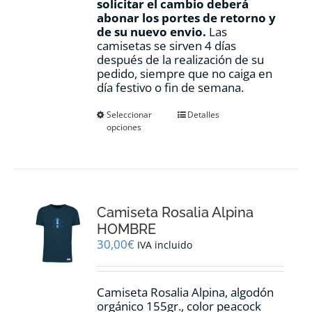
solicitar el cambio deberá
abonar los portes de retorno y
de su nuevo envio.
Las
camisetas se sirven 4 días
después de la realización de su
pedido, siempre que no caiga en
día festivo o fin de semana.
Este
Seleccionar
Detalles
opciones
producto
tiene
múltiples
variantes.
Las
opciones
Camiseta Rosalia Alpina
se
pueden
HOMBRE
elegir
30,00
€
IVA incluido
en
la
página
Camiseta Rosalia Alpina, algodón
de
orgánico 155gr., color peacock
producto