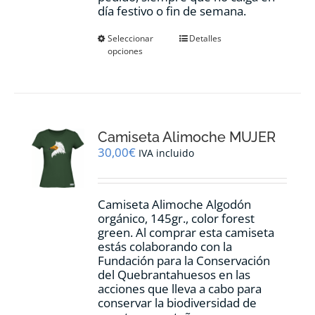
día festivo o fin de semana.
Este
Seleccionar
Detalles
opciones
producto
tiene
múltiples
variantes.
Las
opciones
Camiseta Alimoche MUJER
se
pueden
30,00
€
IVA incluido
elegir
en
la
Camiseta Alimoche Algodón
página
orgánico, 145gr., color forest
de
green. Al comprar esta camiseta
producto
estás colaborando con la
Fundación para la Conservación
del Quebrantahuesos en las
acciones que lleva a cabo para
conservar la biodiversidad de