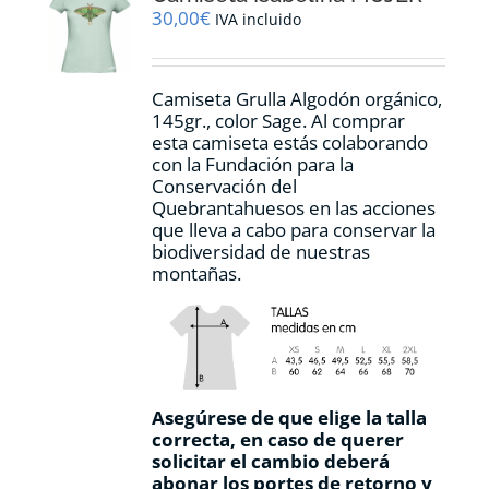
pueden
30,00
€
IVA incluido
elegir
en
la
Camiseta Grulla Algodón orgánico,
página
145gr., color Sage. Al comprar
de
esta camiseta estás colaborando
producto
con la Fundación para la
Conservación del
Quebrantahuesos en las acciones
que lleva a cabo para conservar la
biodiversidad de nuestras
montañas.
Asegúrese de que elige la talla
correcta, en caso de querer
solicitar el cambio deberá
abonar los portes de retorno y