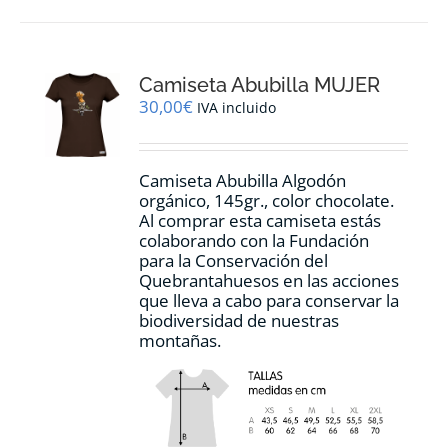
múltiples
variantes.
Las
opciones
Camiseta Abubilla MUJER
se
pueden
30,00
€
IVA incluido
elegir
en
la
Camiseta Abubilla Algodón
página
orgánico, 145gr., color chocolate.
de
Al comprar esta camiseta estás
producto
colaborando con la Fundación
para la Conservación del
Quebrantahuesos en las acciones
que lleva a cabo para conservar la
biodiversidad de nuestras
montañas.