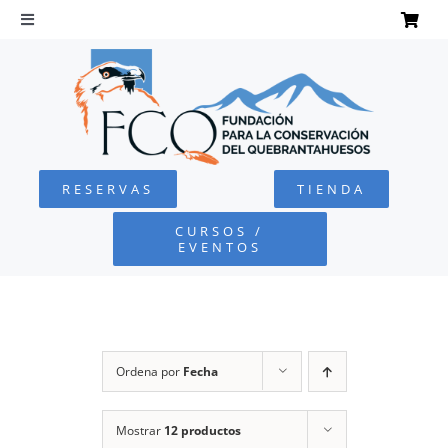
Saltar
al
Toggle
Navigation
contenido
INICIO
QUEBRANTAHUESOS
RESERVAS
TIENDA
FUNDACIÓN
CURSOS /
EVENTOS
PROYECTOS
DEFENSA AMBIENTAL
Ordena por
Fecha
COLABORA
Mostrar
12 productos