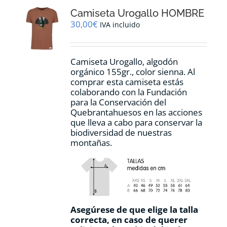
opciones
Camiseta Urogallo HOMBRE
se
pueden
30,00
€
IVA incluido
elegir
en
la
Camiseta Urogallo, algodón
página
orgánico 155gr., color sienna. Al
de
comprar esta camiseta estás
producto
colaborando con la Fundación
para la Conservación del
Quebrantahuesos en las acciones
que lleva a cabo para conservar la
biodiversidad de nuestras
montañas.
Asegúrese de que elige la talla
correcta, en caso de querer