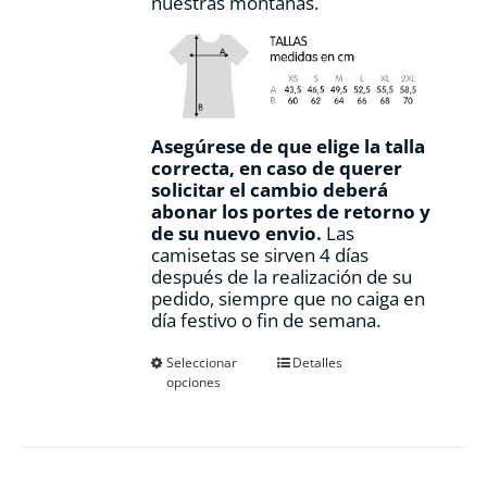
nuestras montañas.
Asegúrese de que elige la talla
correcta, en caso de querer
solicitar el cambio deberá
abonar los portes de retorno y
de su nuevo envio.
Las
camisetas se sirven 4 días
después de la realización de su
pedido, siempre que no caiga en
día festivo o fin de semana.
Este
Seleccionar
Detalles
opciones
producto
tiene
múltiples
variantes.
Las