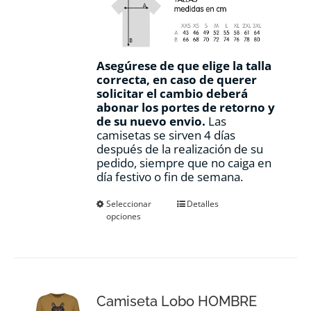
Asegúrese de que elige la talla
correcta, en caso de querer
solicitar el cambio deberá
abonar los portes de retorno y
de su nuevo envio.
Las
camisetas se sirven 4 días
después de la realización de su
pedido, siempre que no caiga en
día festivo o fin de semana.
Este
Seleccionar
Detalles
opciones
producto
tiene
múltiples
variantes.
Las
opciones
Camiseta Lobo HOMBRE
se