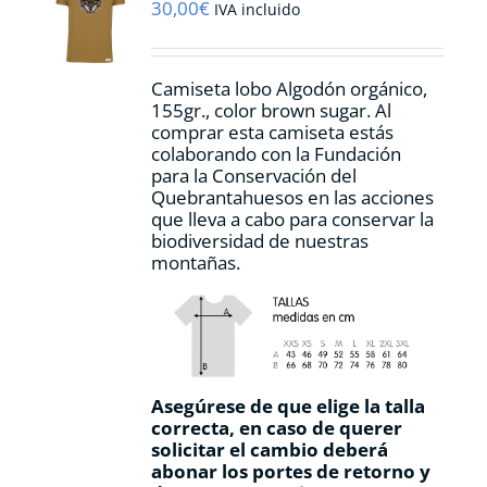
pueden
30,00
€
IVA incluido
elegir
en
la
Camiseta lobo Algodón orgánico,
página
155gr., color
brown sugar.
Al
de
comprar esta camiseta estás
producto
colaborando con la Fundación
para la Conservación del
Quebrantahuesos en las acciones
que lleva a cabo para conservar la
biodiversidad de nuestras
montañas.
Asegúrese de que elige la talla
correcta, en caso de querer
solicitar el cambio deberá
abonar los portes de retorno y