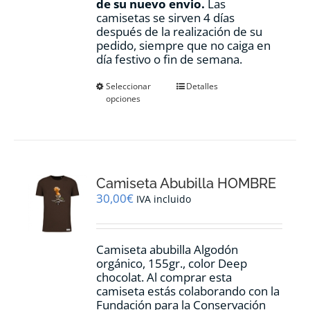
de su nuevo envio.
Las
camisetas se sirven 4 días
después de la realización de su
pedido, siempre que no caiga en
día festivo o fin de semana.
Este
Seleccionar
Detalles
opciones
producto
tiene
múltiples
variantes.
Las
opciones
Camiseta Abubilla HOMBRE
se
pueden
30,00
€
IVA incluido
elegir
en
la
Camiseta abubilla Algodón
página
orgánico, 155gr., color Deep
de
chocolat. Al comprar esta
producto
camiseta estás colaborando con la
Fundación para la Conservación