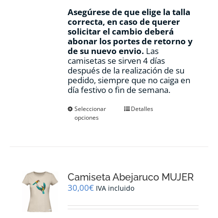
Asegúrese de que elige la talla
correcta, en caso de querer
solicitar el cambio deberá
abonar los portes de retorno y
de su nuevo envio.
Las
camisetas se sirven 4 días
después de la realización de su
pedido, siempre que no caiga en
día festivo o fin de semana.
Este
Seleccionar
Detalles
opciones
producto
tiene
múltiples
variantes.
Las
opciones
Camiseta Abejaruco MUJER
se
pueden
30,00
€
IVA incluido
elegir
en
la