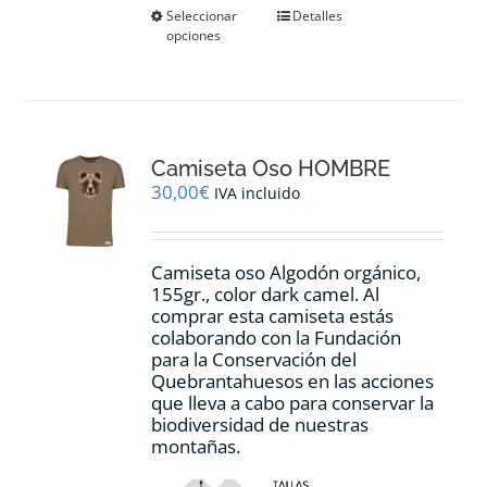
Este
Seleccionar
Detalles
opciones
producto
tiene
múltiples
variantes.
Las
opciones
Camiseta Oso HOMBRE
se
pueden
30,00
€
IVA incluido
elegir
en
la
Camiseta oso Algodón orgánico,
página
155gr., color dark camel. Al
de
comprar esta camiseta estás
producto
colaborando con la Fundación
para la Conservación del
Quebrantahuesos en las acciones
que lleva a cabo para conservar la
biodiversidad de nuestras
montañas.