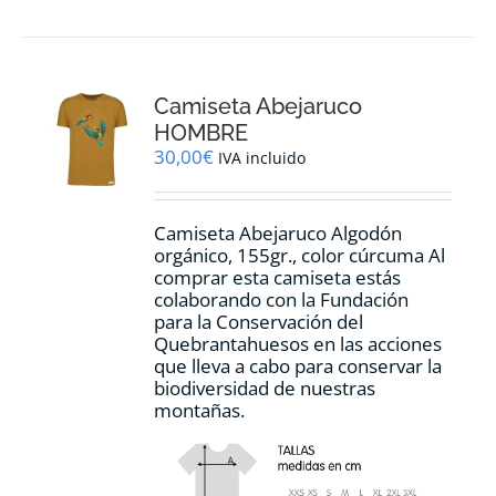
múltiples
variantes.
Las
opciones
Camiseta Abejaruco
se
pueden
HOMBRE
elegir
30,00
€
IVA incluido
en
la
página
Camiseta Abejaruco Algodón
de
orgánico, 155gr., color cúrcuma Al
producto
comprar esta camiseta estás
colaborando con la Fundación
para la Conservación del
Quebrantahuesos en las acciones
que lleva a cabo para conservar la
biodiversidad de nuestras
montañas.