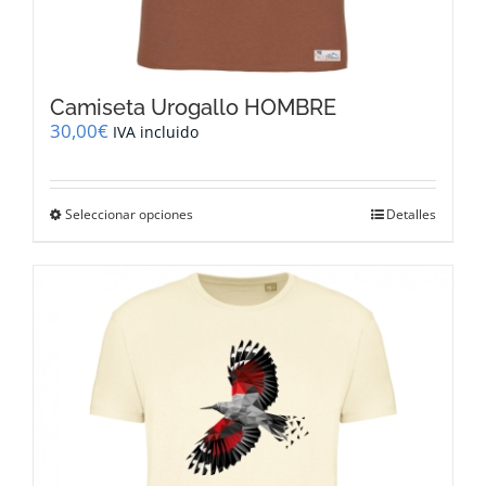
Camiseta Urogallo HOMBRE
30,00
€
IVA incluido
Este
Seleccionar opciones
Detalles
producto
tiene
múltiples
variantes.
Las
opciones
se
pueden
elegir
en
la
página