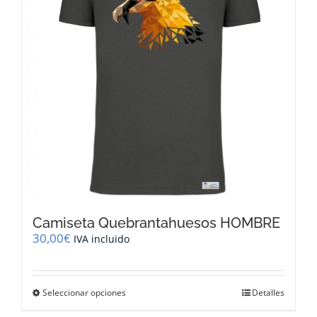
pueden
elegir
en
la
página
de
producto
Camiseta Quebrantahuesos HOMBRE
30,00
€
IVA incluido
Este
Seleccionar opciones
Detalles
producto