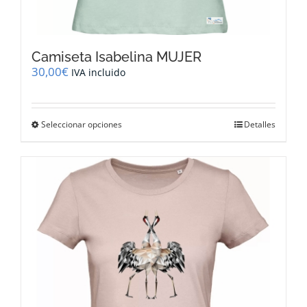
Camiseta Isabelina MUJER
30,00
€
IVA incluido
Este
Seleccionar opciones
Detalles
producto
tiene
múltiples
variantes.
Las
opciones
se
pueden
elegir
en
la
página
de