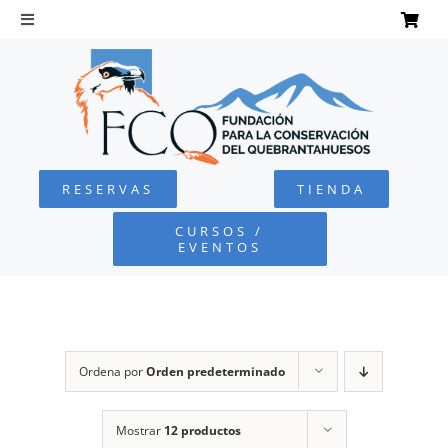
Saltar
al
Toggle
Navigation
contenido
INICIO
QUEBRANTAHUESOS
RESERVAS
TIENDA
FUNDACIÓN
CURSOS /
EVENTOS
PROYECTOS
DEFENSA AMBIENTAL
Ordena por
Orden predeterminado
COLABORA
Mostrar
12 productos