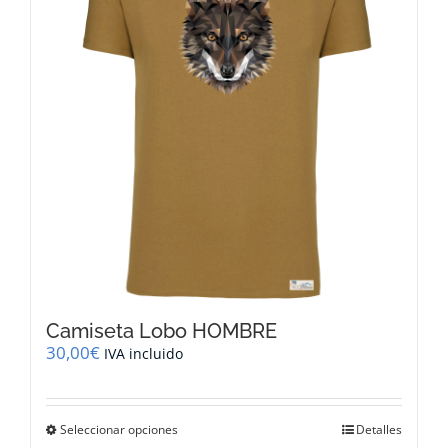
se
pueden
elegir
en
la
página
de
producto
Camiseta Lobo HOMBRE
30,00
€
IVA incluido
Este
Seleccionar opciones
Detalles