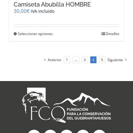
Camiseta Abubilla HOMBRE
30,00
€
IVA incluido
Este
Seleccionar opciones
Detalles
producto
tiene
múltiples
variantes.
Anterior
1
…
3
4
5
Siguiente
Las
opciones
se
pueden
elegir
en
la
página
de
producto