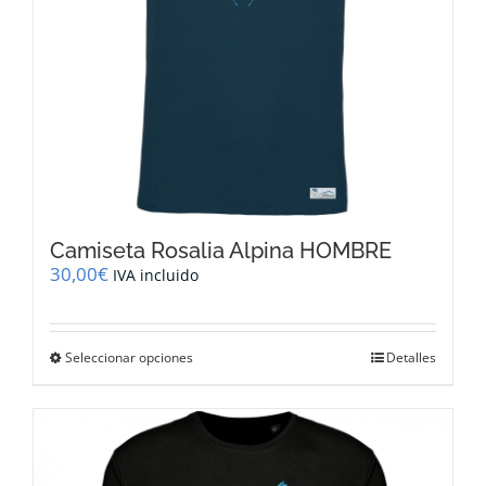
página
de
producto
Camiseta Rosalia Alpina HOMBRE
30,00
€
IVA incluido
Este
Seleccionar opciones
Detalles
producto
tiene
múltiples
variantes.
Las