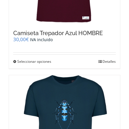
Camiseta Trepador Azul HOMBRE
30,00
€
IVA incluido
Este
Seleccionar opciones
Detalles
producto
tiene
múltiples
variantes.
Las
opciones
se
pueden
elegir
en
la