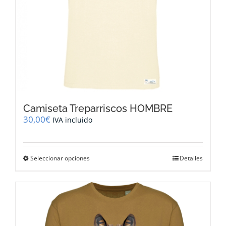
de
producto
Camiseta Treparriscos HOMBRE
30,00
€
IVA incluido
Este
Seleccionar opciones
Detalles
producto
tiene
múltiples
variantes.
Las
opciones