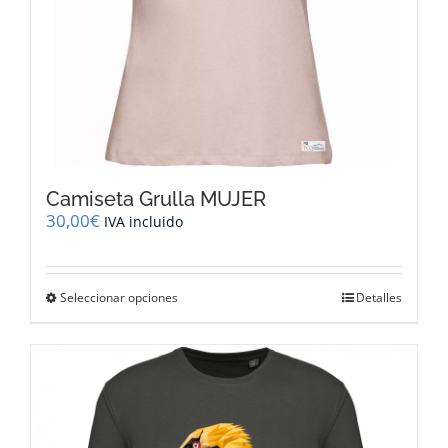
producto
Camiseta Grulla MUJER
30,00
€
IVA incluido
Este
Seleccionar opciones
Detalles
producto
tiene
múltiples
variantes.
Las
opciones
se