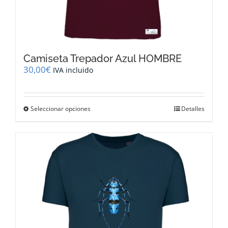
Camiseta Trepador Azul HOMBRE
30,00
€
IVA incluido
Este
Seleccionar opciones
Detalles
producto
tiene
múltiples
variantes.
Las
opciones
se
pueden
elegir
en
la