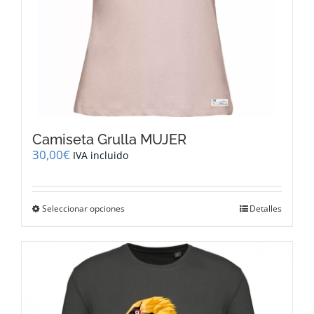
producto
Camiseta Grulla MUJER
30,00
€
IVA incluido
Este
Seleccionar opciones
Detalles
producto
tiene
múltiples
variantes.
Las
opciones
se