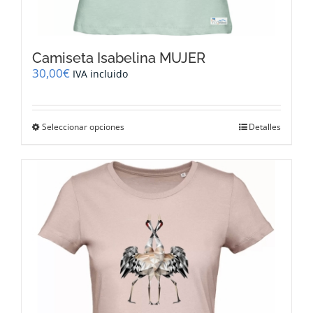
Camiseta Isabelina MUJER
30,00
€
IVA incluido
Este
Seleccionar opciones
Detalles
producto
tiene
múltiples
variantes.
Las
opciones
se
pueden
elegir
en
la
página
de