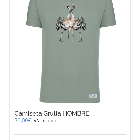
opciones
se
pueden
elegir
en
la
página
de
producto
Camiseta Grulla HOMBRE
30,00
€
IVA incluido