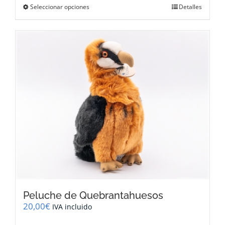
Este
Seleccionar opciones
Detalles
producto
tiene
múltiples
variantes.
Las
opciones
se
pueden
elegir
en
la
página
de
producto
Peluche de Quebrantahuesos
20,00
€
IVA incluido