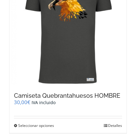
pueden
elegir
en
la
página
de
producto
Camiseta Quebrantahuesos HOMBRE
30,00
€
IVA incluido
Este
Seleccionar opciones
Detalles
producto