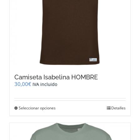
la
página
de
producto
Camiseta Isabelina HOMBRE
30,00
€
IVA incluido
Este
Seleccionar opciones
Detalles
producto
tiene
múltiples
variantes.
Las