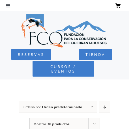
Saltar
al
Toggle
Navigation
contenido
INICIO
QUEBRANTAHUESOS
RESERVAS
TIENDA
FUNDACIÓN
CURSOS /
EVENTOS
PROYECTOS
DEFENSA AMBIENTAL
Ordena por
Orden predeterminado
COLABORA
Mostrar
36 productos