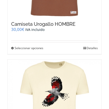
Camiseta Urogallo HOMBRE
30,00
€
IVA incluido
Este
Seleccionar opciones
Detalles
producto
tiene
múltiples
variantes.
Las
opciones
se
pueden
elegir
en
la
página