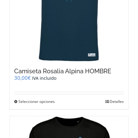
página
de
producto
Camiseta Rosalia Alpina HOMBRE
30,00
€
IVA incluido
Este
Seleccionar opciones
Detalles
producto
tiene
múltiples
variantes.
Las