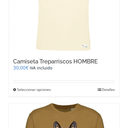
de
producto
Camiseta Treparriscos HOMBRE
30,00
€
IVA incluido
Este
Seleccionar opciones
Detalles
producto
tiene
múltiples
variantes.
Las
opciones