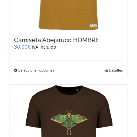
Camiseta Abejaruco HOMBRE
30,00
€
IVA incluido
Este
Seleccionar opciones
Detalles
producto
tiene
múltiples
variantes.
Las
opciones
se
pueden
elegir
en