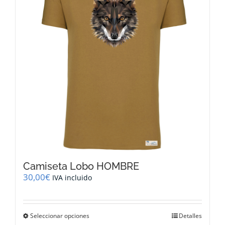
se
pueden
elegir
en
la
página
de
producto
Camiseta Lobo HOMBRE
30,00
€
IVA incluido
Este
Seleccionar opciones
Detalles