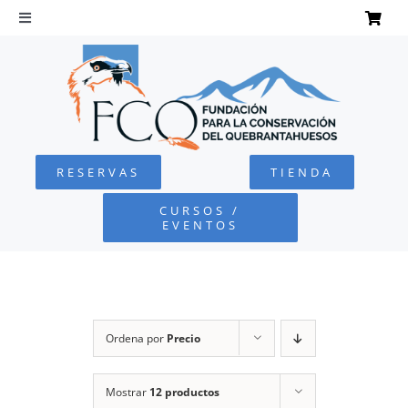
Saltar
al
Toggle
Navigation
contenido
INICIO
QUEBRANTAHUESOS
RESERVAS
TIENDA
FUNDACIÓN
CURSOS /
EVENTOS
PROYECTOS
DEFENSA AMBIENTAL
Ordena por
Precio
COLABORA
Mostrar
12 productos