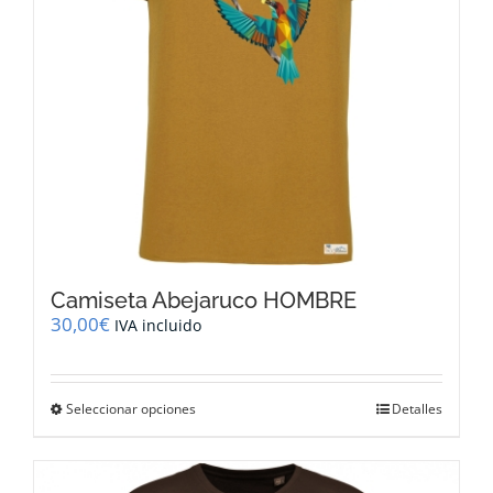
en
la
página
de
producto
Camiseta Abejaruco HOMBRE
30,00
€
IVA incluido
Este
Seleccionar opciones
Detalles
producto
tiene
múltiples