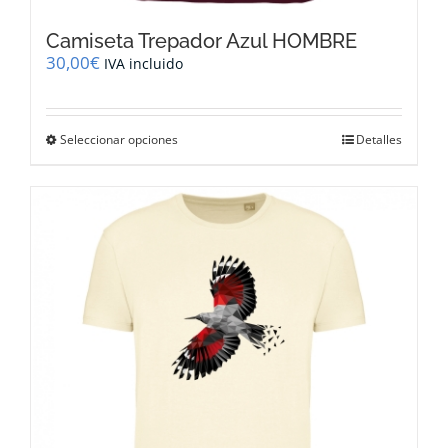
Camiseta Trepador Azul HOMBRE
30,00
€
IVA incluido
Este
Seleccionar opciones
Detalles
producto
tiene
múltiples
variantes.
Las
opciones
se
pueden
elegir
en
la
página
de
producto