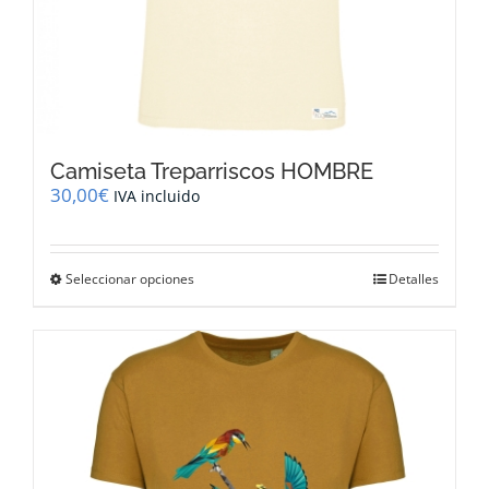
Camiseta Treparriscos HOMBRE
30,00
€
IVA incluido
Este
Seleccionar opciones
Detalles
producto
tiene
múltiples
variantes.
Las
opciones
se
pueden
elegir