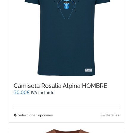
elegir
en
la
página
de
producto
Camiseta Rosalia Alpina HOMBRE
30,00
€
IVA incluido
Este
Seleccionar opciones
Detalles
producto
tiene