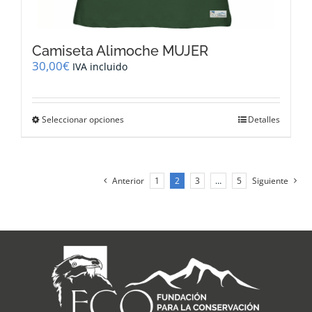
Camiseta Alimoche MUJER
30,00
€
IVA incluido
Este
Seleccionar opciones
Detalles
producto
tiene
múltiples
variantes.
Anterior
1
2
3
…
5
Siguiente
Las
opciones
se
pueden
elegir
en
la
página
de