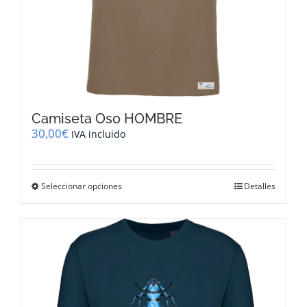
Camiseta Oso HOMBRE
30,00
€
IVA incluido
Este
Seleccionar opciones
Detalles
producto
tiene
múltiples
variantes.
Las
opciones
se
pueden