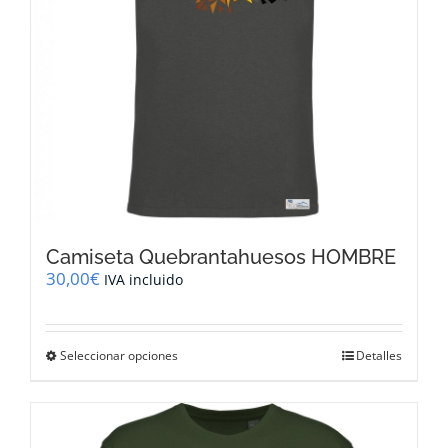
Camiseta Quebrantahuesos HOMBRE
30,00
€
IVA incluido
Este
Seleccionar opciones
Detalles
producto
tiene
múltiples
variantes.