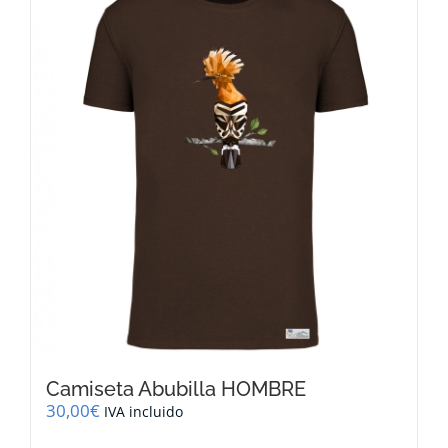
variantes.
Las
opciones
se
pueden
elegir
en
la
página
de
producto
Camiseta Abubilla HOMBRE
30,00
€
IVA incluido