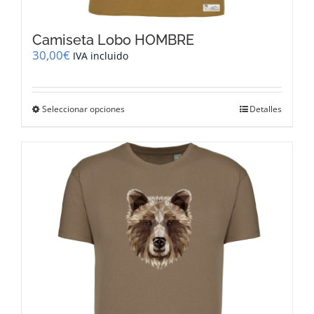
Camiseta Lobo HOMBRE
30,00
€
IVA incluido
Este
Seleccionar opciones
Detalles
producto
tiene
múltiples
variantes.
Las
opciones
se
pueden
elegir
en
la
página
de
producto