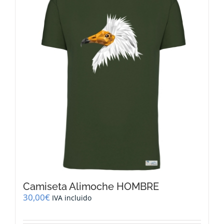
Las
opciones
se
pueden
elegir
en
la
página
de
producto
Camiseta Alimoche HOMBRE
30,00
€
IVA incluido