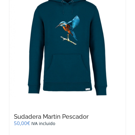
se
pueden
elegir
en
la
página
de
producto
Sudadera Martín Pescador
50,00
€
IVA incluido