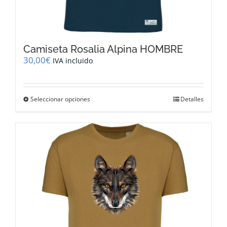
Camiseta Rosalia Alpina HOMBRE
30,00
€
IVA incluido
Este
Seleccionar opciones
Detalles
producto
tiene
múltiples
variantes.
Las
opciones
se
pueden
elegir
en
la
página