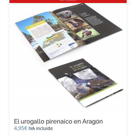
variantes.
Las
opciones
se
pueden
elegir
en
la
página
de
producto
El urogallo pirenaico en Aragón
4,95
€
IVA incluido