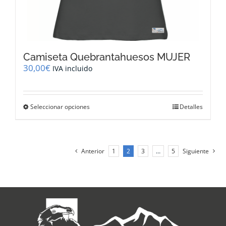
Camiseta Quebrantahuesos MUJER
30,00
€
IVA incluido
Este
Seleccionar opciones
Detalles
producto
tiene
múltiples
variantes.
Anterior
1
2
3
…
5
Siguiente
Las
opciones
se
pueden
elegir
en
la