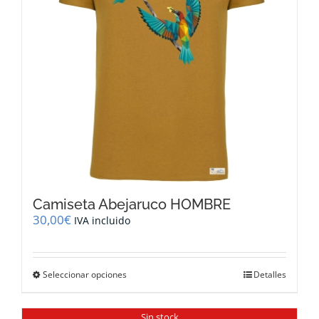
elegir
en
la
página
de
producto
Camiseta Abejaruco HOMBRE
30,00
€
IVA incluido
Este
Seleccionar opciones
Detalles
producto
tiene
múltiples
Sin stock