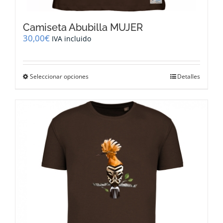
Camiseta Abubilla MUJER
30,00
€
IVA incluido
Este
Seleccionar opciones
Detalles
producto
tiene
múltiples
variantes.
Las
opciones
se
pueden
elegir
en
la
página
de
producto