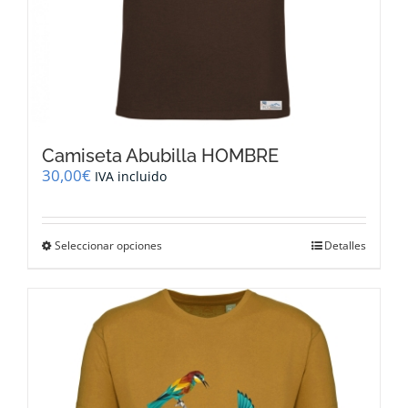
Camiseta Abubilla HOMBRE
30,00
€
IVA incluido
Este
Seleccionar opciones
Detalles
producto
tiene
múltiples
variantes.
Las
opciones
se
pueden