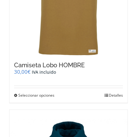
de
producto
Camiseta Lobo HOMBRE
30,00
€
IVA incluido
Este
Seleccionar opciones
Detalles
producto
tiene
múltiples
variantes.
Las
opciones