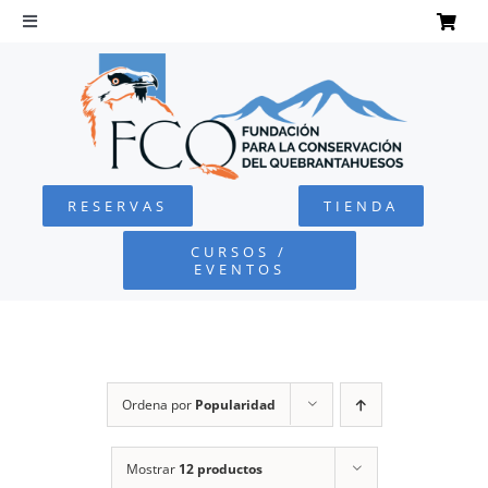
Saltar
al
Toggle
Navigation
contenido
INICIO
QUEBRANTAHUESOS
RESERVAS
TIENDA
FUNDACIÓN
CURSOS /
EVENTOS
PROYECTOS
DEFENSA AMBIENTAL
Ordena por
Popularidad
COLABORA
Mostrar
12 productos