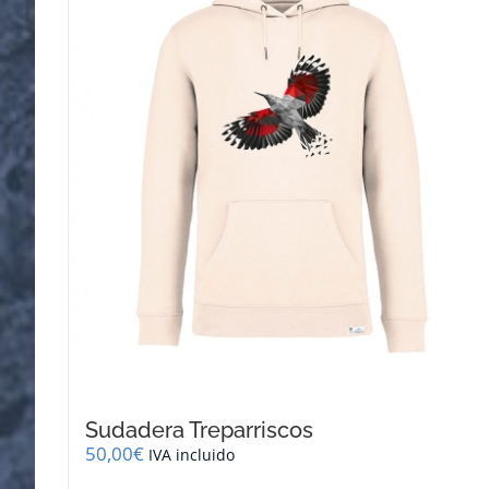
se
pueden
elegir
en
la
página
de
producto
Sudadera Treparriscos
50,00
€
IVA incluido