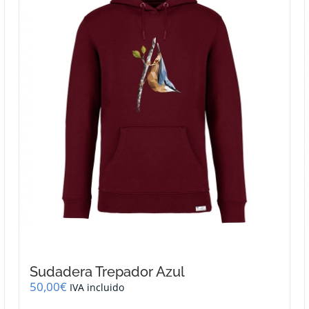
se
pueden
elegir
en
la
página
de
producto
Sudadera Trepador Azul
50,00
€
IVA incluido