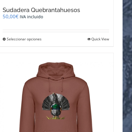
Sudadera Quebrantahuesos
50,00
€
IVA incluido
Este
Seleccionar opciones
Quick View
producto
tiene
múltiples
variantes.
Las
opciones
se
pueden
elegir
en
la
página
de
producto