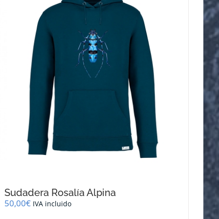
se
pueden
elegir
en
la
página
de
producto
Sudadera Rosalía Alpina
50,00
€
IVA incluido