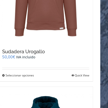
Sudadera Urogallo
50,00
€
IVA incluido
Este
Seleccionar opciones
Quick View
producto
tiene
múltiples
variantes.
Las
opciones