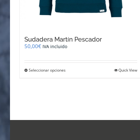
Sudadera Martín Pescador
50,00
€
IVA incluido
Este
Seleccionar opciones
Quick View
producto
tiene
múltiples
variantes.
Las
opciones
se
pueden
elegir
en
la