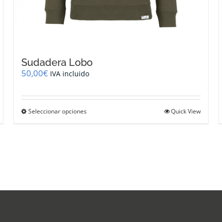
Sudadera Lobo
50,00
€
IVA incluido
Este
Seleccionar opciones
Quick View
producto
tiene
múltiples
variantes.
Las
opciones
se
pueden
elegir
en
la