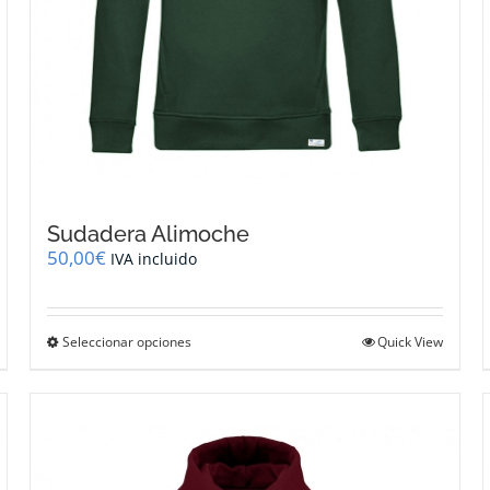
Sudadera Alimoche
50,00
€
IVA incluido
Este
Seleccionar opciones
Quick View
producto
tiene
múltiples
variantes.
Las
opciones