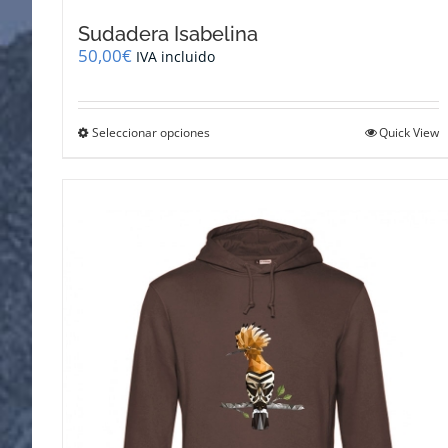
Sudadera Isabelina
50,00
€
IVA incluido
Este
Seleccionar opciones
Quick View
producto
tiene
múltiples
variantes.
Las
opciones
se
pueden
elegir
en
la
página
de
producto