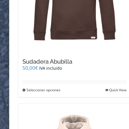
Sudadera Abubilla
50,00
€
IVA incluido
Este
Seleccionar opciones
Quick View
producto
tiene
múltiples
variantes.
Las
opciones