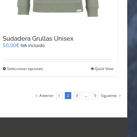
Sudadera Grullas Unisex
50,00
€
IVA incluido
Este
Seleccionar opciones
Quick View
producto
tiene
múltiples
variantes.
Anterior
1
2
3
…
5
Siguiente
Las
opciones
se
pueden
elegir
en
la