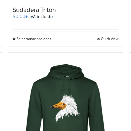
Sudadera Tritón
50,00
€
IVA incluido
Este
Seleccionar opciones
Quick View
producto
tiene
múltiples
variantes.
Las
opciones
se
pueden
elegir
en
la
página
de
producto