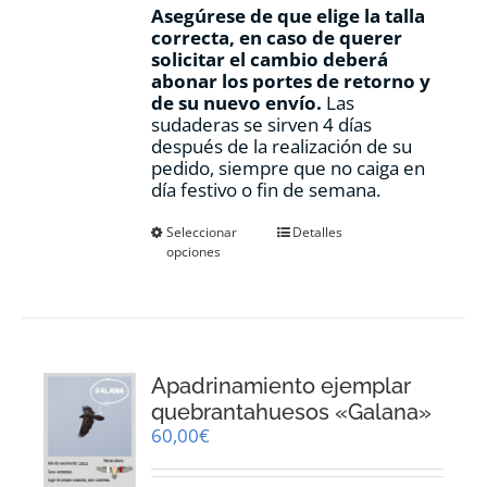
Asegúrese de que elige la talla
correcta, en caso de querer
solicitar el cambio deberá
abonar los portes de retorno y
de su nuevo envío.
Las
sudaderas se sirven 4 días
después de la realización de su
pedido, siempre que no caiga en
día festivo o fin de semana.
Este
Seleccionar
Detalles
opciones
producto
tiene
múltiples
variantes.
Las
opciones
Apadrinamiento ejemplar
se
pueden
quebrantahuesos «Galana»
elegir
60,00
€
en
la