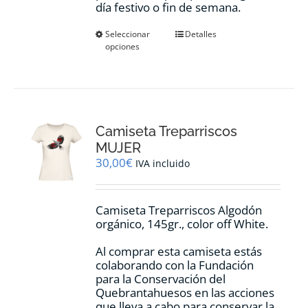
día festivo o fin de semana.
Este
Seleccionar
Detalles
opciones
producto
tiene
múltiples
variantes.
Las
opciones
Camiseta Treparriscos
se
pueden
MUJER
elegir
30,00
€
IVA incluido
en
la
página
Camiseta Treparriscos Algodón
de
orgánico, 145gr., color off White.
producto
Al comprar esta camiseta estás
colaborando con la Fundación
para la Conservación del
Quebrantahuesos en las acciones
que lleva a cabo para conservar la