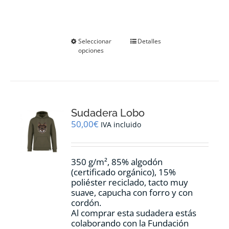
Este
Seleccionar
Detalles
opciones
producto
tiene
múltiples
variantes.
Las
opciones
Sudadera Lobo
se
pueden
50,00
€
IVA incluido
elegir
en
la
350 g/m², 85% algodón
página
(certificado orgánico), 15%
de
poliéster reciclado, tacto muy
producto
suave, capucha con forro y con
cordón.
Al comprar esta sudadera estás
colaborando con la Fundación