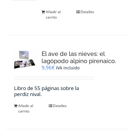
página
de
Añadir al
Detalles
producto
carrito
El ave de las nieves: el
lagópodo alpino pirenaico.
9,96
€
IVA incluido
Libro de 55 páginas sobre la
perdiz nival.
Añadir al
Detalles
carrito