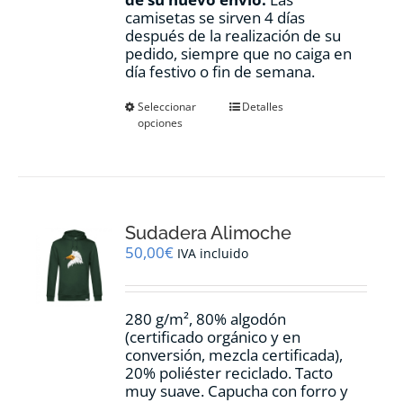
camisetas se sirven 4 días
después de la realización de su
pedido, siempre que no caiga en
día festivo o fin de semana.
Este
Seleccionar
Detalles
opciones
producto
tiene
múltiples
variantes.
Las
opciones
Sudadera Alimoche
se
pueden
50,00
€
IVA incluido
elegir
en
la
280 g/m², 80% algodón
página
(certificado orgánico y en
de
conversión, mezcla certificada),
producto
20% poliéster reciclado. Tacto
muy suave. Capucha con forro y