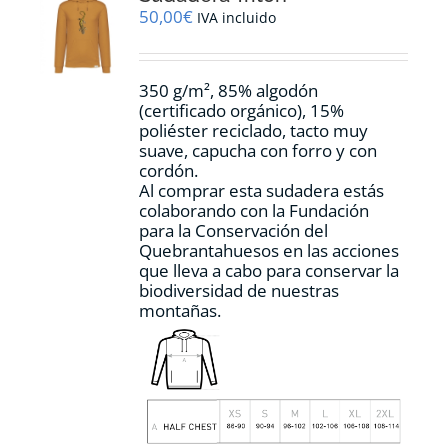
pueden
50,00
€
IVA incluido
elegir
en
la
350 g/m², 85% algodón
página
(certificado orgánico), 15%
de
poliéster reciclado, tacto muy
producto
suave, capucha con forro y con
cordón.
Al comprar esta sudadera estás
colaborando con la Fundación
para la Conservación del
Quebrantahuesos en las acciones
que lleva a cabo para conservar la
biodiversidad de nuestras
montañas.