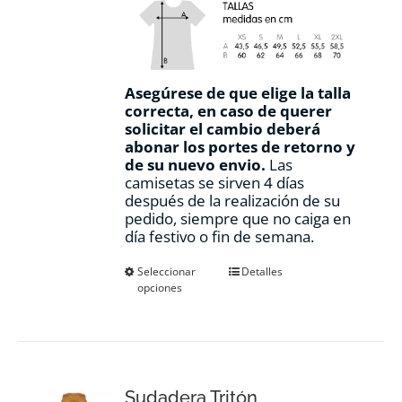
Asegúrese de que elige la talla
correcta, en caso de querer
solicitar el cambio deberá
abonar los portes de retorno y
de su nuevo envio.
Las
camisetas se sirven 4 días
después de la realización de su
pedido, siempre que no caiga en
día festivo o fin de semana.
Este
Seleccionar
Detalles
opciones
producto
tiene
múltiples
variantes.
Las
opciones
Sudadera Tritón
se