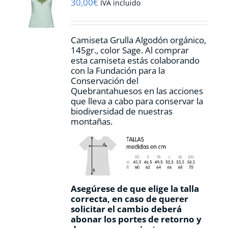
pueden
30,00
€
IVA incluido
elegir
en
la
Camiseta Grulla Algodón orgánico,
página
145gr., color Sage. Al comprar
de
esta camiseta estás colaborando
producto
con la Fundación para la
Conservación del
Quebrantahuesos en las acciones
que lleva a cabo para conservar la
biodiversidad de nuestras
montañas.
Asegúrese de que elige la talla
correcta, en caso de querer
solicitar el cambio deberá
abonar los portes de retorno y