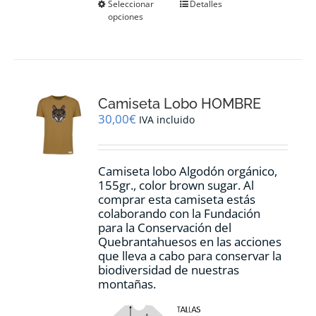
Este
Seleccionar
Detalles
opciones
producto
tiene
múltiples
variantes.
Las
opciones
Camiseta Lobo HOMBRE
se
pueden
30,00
€
IVA incluido
elegir
en
la
Camiseta lobo Algodón orgánico,
página
155gr., color
brown sugar.
Al
de
comprar esta camiseta estás
producto
colaborando con la Fundación
para la Conservación del
Quebrantahuesos en las acciones
que lleva a cabo para conservar la
biodiversidad de nuestras
montañas.