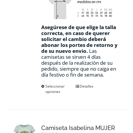
Asegúrese de que elige la talla
correcta, en caso de querer
solicitar el cambio deberá
abonar los portes de retorno y
de su nuevo envio.
Las
camisetas se sirven 4 días
después de la realización de su
pedido, siempre que no caiga en
día festivo o fin de semana.
Este
Seleccionar
Detalles
opciones
producto
tiene
múltiples
variantes.
Las
opciones
Camiseta Isabelina MUJER
se