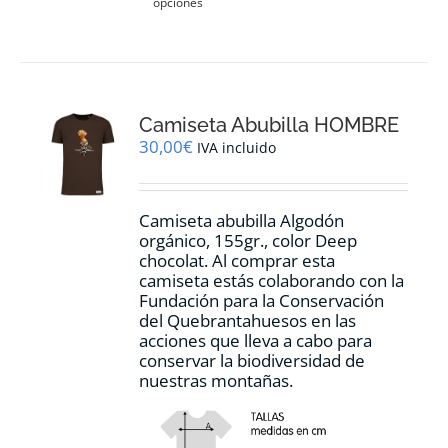
opciones
producto
tiene
múltiples
variantes.
Las
opciones
Camiseta Abubilla HOMBRE
se
pueden
30,00
€
IVA incluido
elegir
en
la
Camiseta abubilla Algodón
página
orgánico, 155gr., color Deep
de
chocolat. Al comprar esta
producto
camiseta estás colaborando con la
Fundación para la Conservación
del Quebrantahuesos en las
acciones que lleva a cabo para
conservar la biodiversidad de
nuestras montañas.