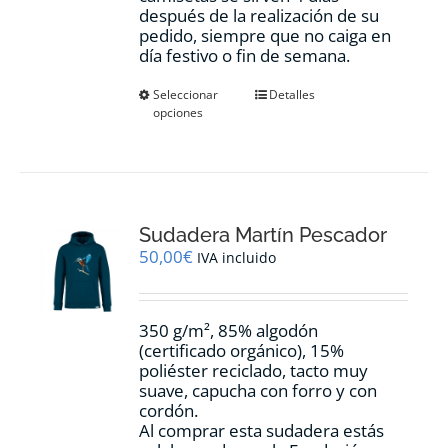
después de la realización de su
pedido, siempre que no caiga en
día festivo o fin de semana.
Este
Seleccionar
Detalles
opciones
producto
tiene
múltiples
variantes.
Las
opciones
Sudadera Martín Pescador
se
pueden
50,00
€
IVA incluido
elegir
en
la
350 g/m², 85% algodón
página
(certificado orgánico), 15%
de
poliéster reciclado, tacto muy
producto
suave, capucha con forro y con
cordón.
Al comprar esta sudadera estás