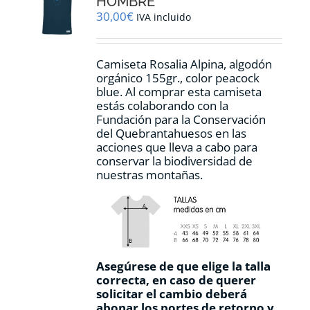
HOMBRE
elegir
30,00
€
IVA incluido
en
la
página
Camiseta Rosalia Alpina, algodón
de
orgánico 155gr., color peacock
producto
blue. Al comprar esta camiseta
estás colaborando con la
Fundación para la Conservación
del Quebrantahuesos en las
acciones que lleva a cabo para
conservar la biodiversidad de
nuestras montañas.
Asegúrese de que elige la talla
correcta, en caso de querer
solicitar el cambio deberá
abonar los portes de retorno y