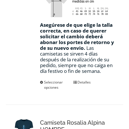
Asegúrese de que elige la talla
correcta, en caso de querer
solicitar el cambio deberá
abonar los portes de retorno y
de su nuevo envio.
Las
camisetas se sirven 4 días
después de la realización de su
pedido, siempre que no caiga en
día festivo o fin de semana.
Este
Seleccionar
Detalles
opciones
producto
tiene
múltiples
variantes.
Las
opciones
Camiseta Rosalia Alpina
se
pueden