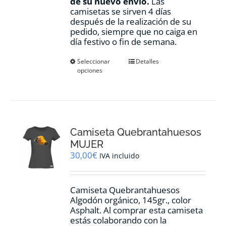
de su nuevo envio.
Las
camisetas se sirven 4 días
después de la realización de su
pedido, siempre que no caiga en
día festivo o fin de semana.
Este
Seleccionar
Detalles
opciones
producto
tiene
múltiples
variantes.
Las
opciones
Camiseta Quebrantahuesos
se
pueden
MUJER
elegir
30,00
€
IVA incluido
en
la
página
Camiseta Quebrantahuesos
de
Algodón orgánico, 145gr., color
producto
Asphalt. Al comprar esta camiseta
estás colaborando con la