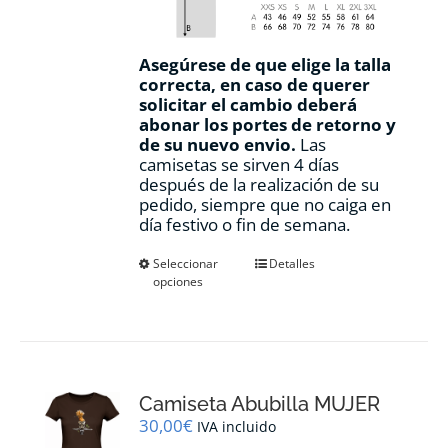
Asegúrese de que elige la talla
correcta, en caso de querer
solicitar el cambio deberá
abonar los portes de retorno y
de su nuevo envio.
Las
camisetas se sirven 4 días
después de la realización de su
pedido, siempre que no caiga en
día festivo o fin de semana.
Este
Seleccionar
Detalles
opciones
producto
tiene
múltiples
variantes.
Las
opciones
Camiseta Abubilla MUJER
se
pueden
30,00
€
IVA incluido
elegir