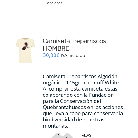
opciones
producto
tiene
múltiples
variantes.
Las
opciones
Camiseta Treparriscos
se
pueden
HOMBRE
elegir
30,00
€
IVA incluido
en
la
página
Camiseta Treparriscos Algodón
de
orgánico, 145gr., color off White.
producto
Al comprar esta camiseta estás
colaborando con la Fundación
para la Conservación del
Quebrantahuesos en las acciones
que lleva a cabo para conservar la
biodiversidad de nuestras
montañas.