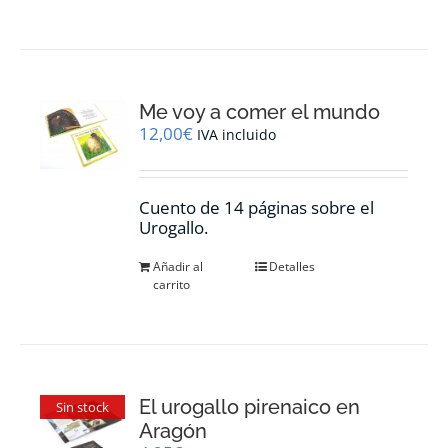
tiene
múltiples
variantes.
Las
opciones
Me voy a comer el mundo
se
pueden
12,00
€
IVA incluido
elegir
en
la
Cuento de 14 páginas sobre el
página
Urogallo.
de
producto
Añadir al
Detalles
carrito
El urogallo pirenaico en
Sin stock
Aragón