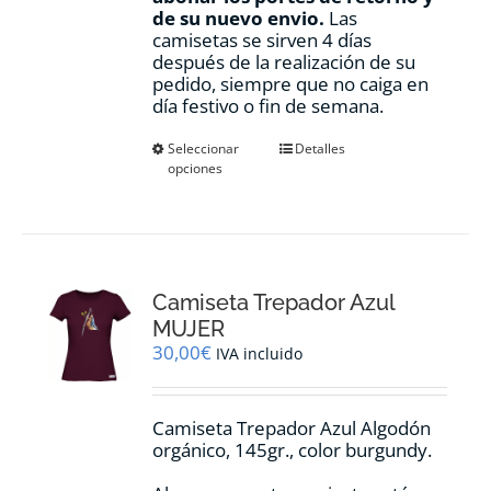
de su nuevo envio.
Las
camisetas se sirven 4 días
después de la realización de su
pedido, siempre que no caiga en
día festivo o fin de semana.
Este
Seleccionar
Detalles
opciones
producto
tiene
múltiples
variantes.
Las
opciones
Camiseta Trepador Azul
se
pueden
MUJER
elegir
30,00
€
IVA incluido
en
la
página
Camiseta Trepador Azul Algodón
de
orgánico, 145gr., color burgundy.
producto