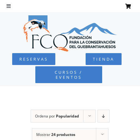
Saltar
al
Toggle
Navigation
contenido
INICIO
QUEBRANTAHUESOS
RESERVAS
TIENDA
FUNDACIÓN
CURSOS /
EVENTOS
PROYECTOS
DEFENSA AMBIENTAL
Ordena por
Popularidad
COLABORA
Mostrar
24 productos