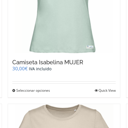
de
producto
Camiseta Isabelina MUJER
30,00
€
IVA incluido
Este
Seleccionar opciones
Quick View
producto
tiene
múltiples
variantes.
Las
opciones