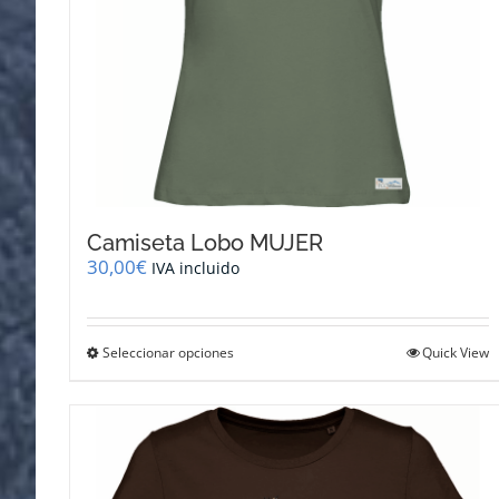
de
producto
Camiseta Lobo MUJER
30,00
€
IVA incluido
Este
Seleccionar opciones
Quick View
producto
tiene
múltiples
variantes.
Las
opciones