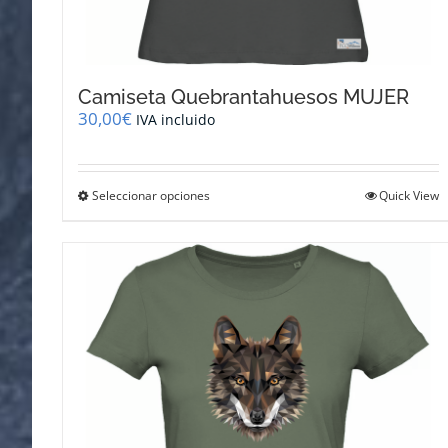
Camiseta Quebrantahuesos MUJER
30,00
€
IVA incluido
Este
Seleccionar opciones
Quick View
producto
tiene
múltiples
variantes.
Las
opciones
se
pueden
elegir
en
la
página