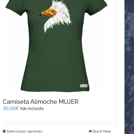
se
pueden
elegir
en
la
página
de
producto
Camiseta Alimoche MUJER
30,00
€
IVA incluido
Este
Seleccionar opciones
Quick View