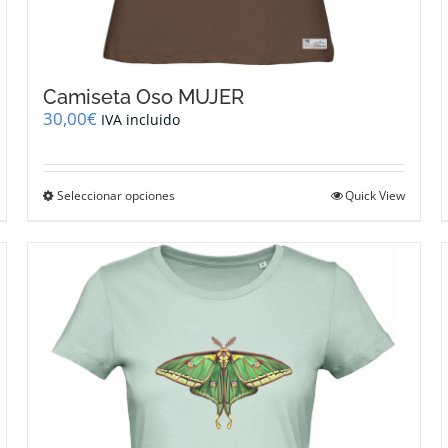
Camiseta Oso MUJER
30,00
€
IVA incluido
Este
Seleccionar opciones
Quick View
producto
tiene
múltiples
variantes.
Las
opciones
se
pueden
elegir
en
la
página