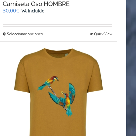
Camiseta Oso HOMBRE
30,00
€
IVA incluido
Este
Seleccionar opciones
Quick View
producto
tiene
múltiples
variantes.
Las
opciones
se
pueden
elegir
en
la
página
de
producto