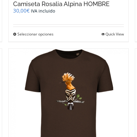
Camiseta Rosalia Alpina HOMBRE
30,00
€
IVA incluido
Este
Seleccionar opciones
Quick View
producto
tiene
múltiples
variantes.
Las
opciones
se
pueden
elegir
en
la
página
de
producto