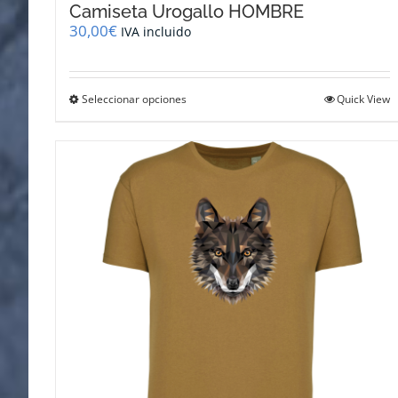
Camiseta Urogallo HOMBRE
30,00
€
IVA incluido
Este
Seleccionar opciones
Quick View
producto
tiene
múltiples
variantes.
Las
opciones
se
pueden
elegir
en
la
página
de
producto