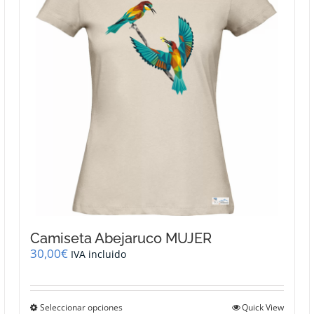
se
pueden
elegir
en
la
página
de
producto
Camiseta Abejaruco MUJER
30,00
€
IVA incluido
Este
Seleccionar opciones
Quick View