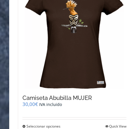
se
pueden
elegir
en
la
página
de
producto
Camiseta Abubilla MUJER
30,00
€
IVA incluido
Este
Seleccionar opciones
Quick View