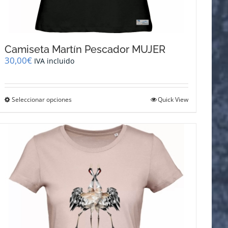
Camiseta Martín Pescador MUJER
30,00
€
IVA incluido
Este
Seleccionar opciones
Quick View
producto
tiene
múltiples
variantes.
Las
opciones
se
pueden
elegir
en
la
página