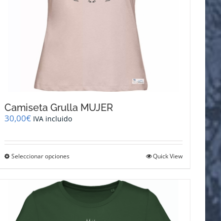
de
producto
Camiseta Grulla MUJER
30,00
€
IVA incluido
Este
Seleccionar opciones
Quick View
producto
tiene
múltiples
variantes.
Las
opciones