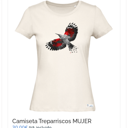
Camiseta Treparriscos MUJER
30,00
€
IVA incluido