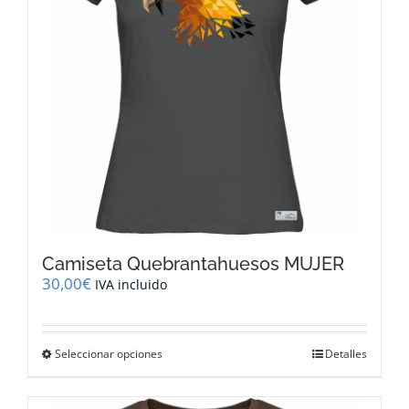
elegir
en
la
página
de
producto
Camiseta Quebrantahuesos MUJER
30,00
€
IVA incluido
Este
Seleccionar opciones
Detalles
producto
tiene