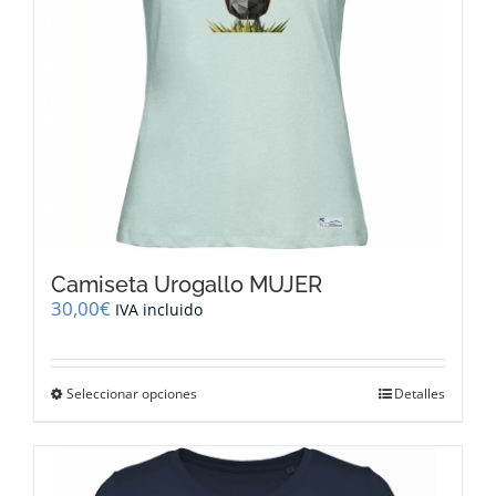
la
página
de
producto
Camiseta Urogallo MUJER
30,00
€
IVA incluido
Este
Seleccionar opciones
Detalles
producto
tiene
múltiples
variantes.