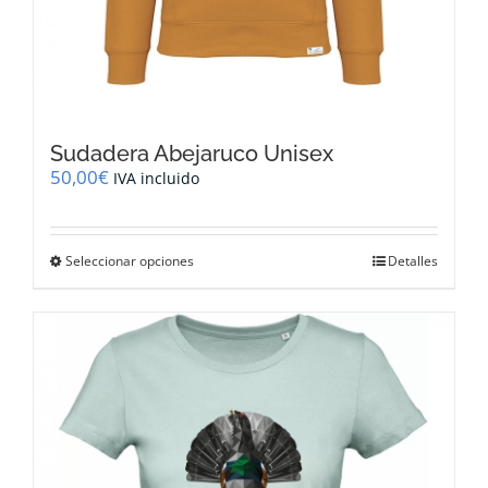
Sudadera Abejaruco Unisex
50,00
€
IVA incluido
Este
Seleccionar opciones
Detalles
producto
tiene
múltiples
variantes.
Las
opciones
se
pueden
elegir
en