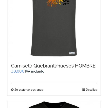
en
la
página
de
producto
Camiseta Quebrantahuesos HOMBRE
30,00
€
IVA incluido
Este
Seleccionar opciones
Detalles
producto
tiene
múltiples