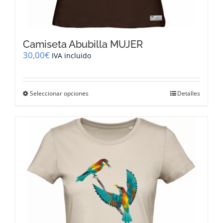
Camiseta Abubilla MUJER
30,00
€
IVA incluido
Este
Seleccionar opciones
Detalles
producto
tiene
múltiples
variantes.
Las
opciones
se
pueden
elegir
en
la
página