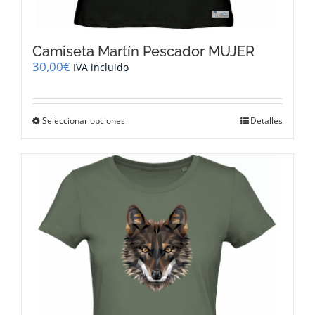
Camiseta Martín Pescador MUJER
30,00
€
IVA incluido
Este
Seleccionar opciones
Detalles
producto
tiene
múltiples
variantes.
Las
opciones
se
pueden
elegir
en
la
página
de