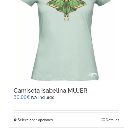
pueden
elegir
en
la
página
de
producto
Camiseta Isabelina MUJER
30,00
€
IVA incluido
Este
Seleccionar opciones
Detalles
producto
tiene