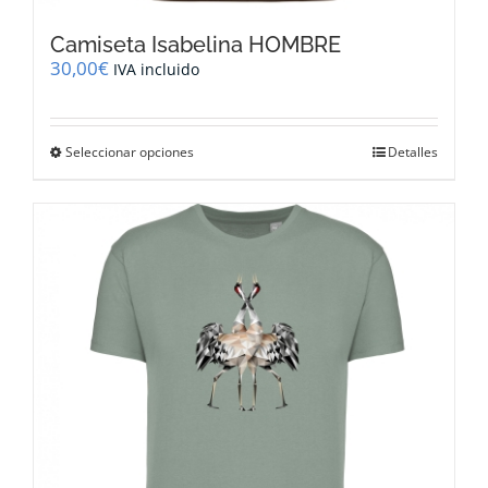
Camiseta Isabelina HOMBRE
30,00
€
IVA incluido
Este
Seleccionar opciones
Detalles
producto
tiene
múltiples
variantes.
Las
opciones
se
pueden
elegir
en
la
página
de
producto