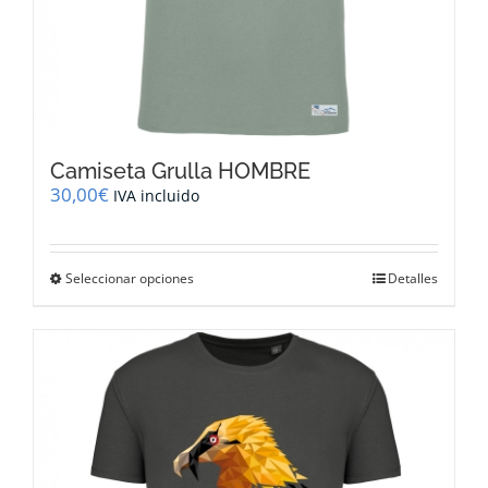
Camiseta Grulla HOMBRE
30,00
€
IVA incluido
Este
Seleccionar opciones
Detalles
producto
tiene
múltiples
variantes.
Las
opciones
se
pueden
elegir