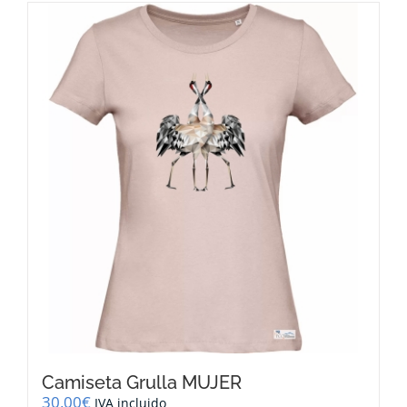
múltiples
variantes.
Las
opciones
se
pueden
elegir
en
la
página
de
producto
Camiseta Grulla MUJER
30,00
€
IVA incluido