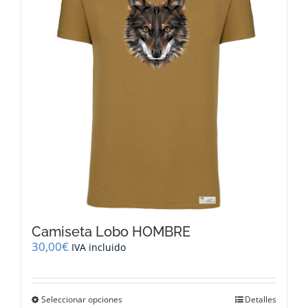
se
pueden
elegir
en
la
página
de
producto
Camiseta Lobo HOMBRE
30,00
€
IVA incluido
Este
Seleccionar opciones
Detalles