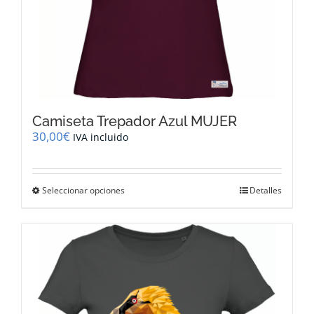
Camiseta Trepador Azul MUJER
30,00
€
IVA incluido
Este
Seleccionar opciones
Detalles
producto
tiene
múltiples
variantes.
Las
opciones
se
pueden