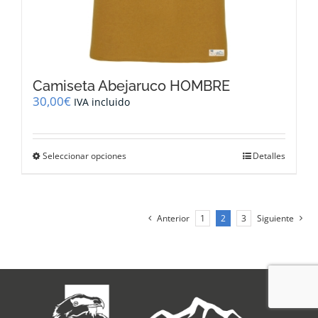
Camiseta Abejaruco HOMBRE
30,00
€
IVA incluido
Este
Seleccionar opciones
Detalles
producto
tiene
múltiples
variantes.
Anterior
1
2
3
Siguiente
Las
opciones
se
pueden
elegir
en
la