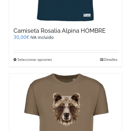
Camiseta Rosalia Alpina HOMBRE
30,00
€
IVA incluido
Este
Seleccionar opciones
Detalles
producto
tiene
múltiples
variantes.
Las
opciones
se
pueden
elegir
en
la
página