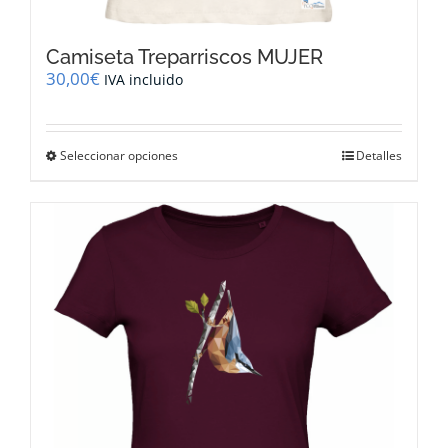
Camiseta Treparriscos MUJER
30,00
€
IVA incluido
Este
Seleccionar opciones
Detalles
producto
tiene
múltiples
variantes.
Las
opciones
se
pueden
elegir
en
la
página
de
producto