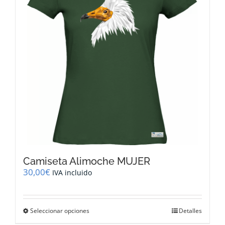
pueden
elegir
en
la
página
de
producto
Camiseta Alimoche MUJER
30,00
€
IVA incluido
Este
Seleccionar opciones
Detalles
producto