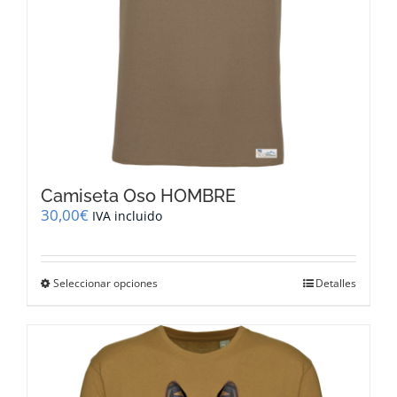
de
producto
Camiseta Oso HOMBRE
30,00
€
IVA incluido
Este
Seleccionar opciones
Detalles
producto
tiene
múltiples
variantes.
Las
opciones