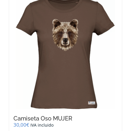
múltiples
variantes.
Las
opciones
se
pueden
elegir
en
la
página
de
producto
Camiseta Oso MUJER
30,00
€
IVA incluido