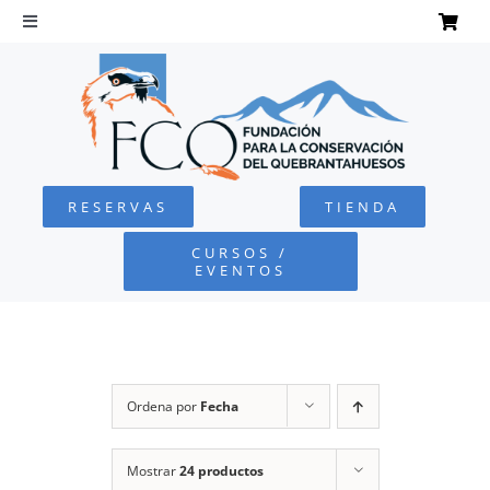
Saltar
al
Toggle
Navigation
contenido
INICIO
QUEBRANTAHUESOS
RESERVAS
TIENDA
FUNDACIÓN
CURSOS /
EVENTOS
PROYECTOS
DEFENSA AMBIENTAL
Ordena por
Fecha
COLABORA
Mostrar
24 productos