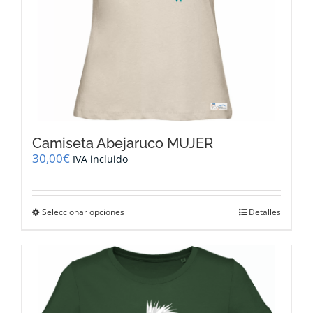
de
producto
Camiseta Abejaruco MUJER
30,00
€
IVA incluido
Este
Seleccionar opciones
Detalles
producto
tiene
múltiples
variantes.
Las
opciones
se