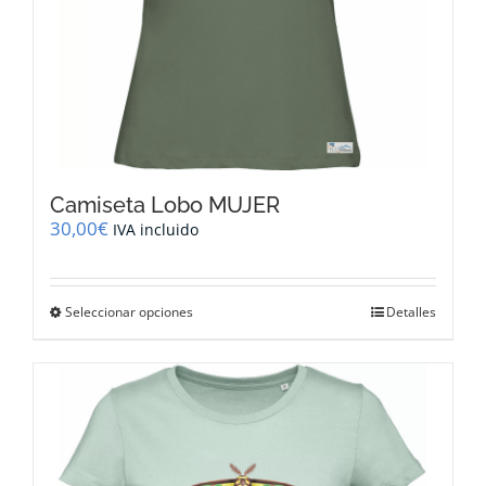
producto
Camiseta Lobo MUJER
30,00
€
IVA incluido
Este
Seleccionar opciones
Detalles
producto
tiene
múltiples
variantes.
Las
opciones
se