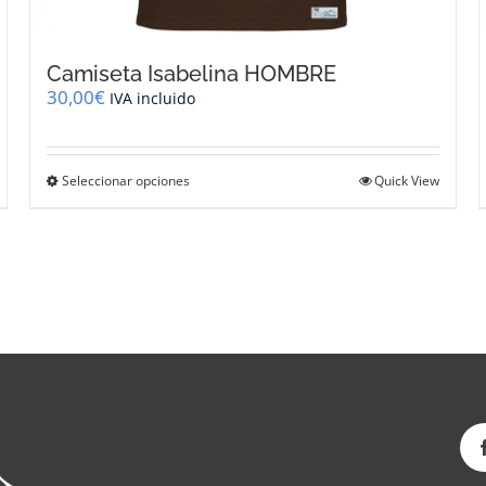
Camiseta Isabelina HOMBRE
30,00
€
IVA incluido
Este
Seleccionar opciones
Quick View
producto
tiene
múltiples
variantes.
Las
opciones
se
pueden
elegir
en
la
página
de
producto