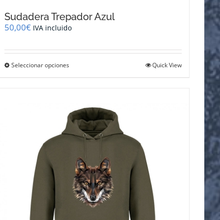
Sudadera Trepador Azul
50,00
€
IVA incluido
Este
Seleccionar opciones
Quick View
producto
tiene
múltiples
variantes.
Las
opciones
se
pueden
elegir
en
la
página
de
producto