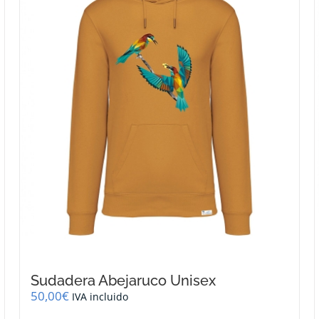
se
pueden
elegir
en
la
página
de
producto
Sudadera Abejaruco Unisex
50,00
€
IVA incluido