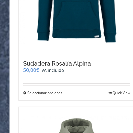
Sudadera Rosalía Alpina
50,00
€
IVA incluido
Este
Seleccionar opciones
Quick View
producto
tiene
múltiples
variantes.
Las
opciones