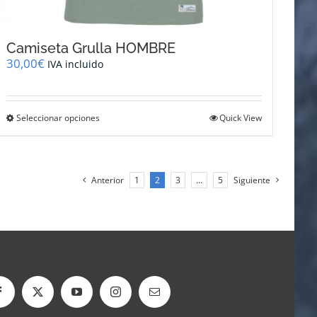
Camiseta Grulla HOMBRE
30,00
€
IVA incluido
Este
Seleccionar opciones
Quick View
producto
tiene
múltiples
variantes.
Anterior
1
2
3
…
5
Siguiente
Las
opciones
se
pueden
elegir
en
la
página
de
producto