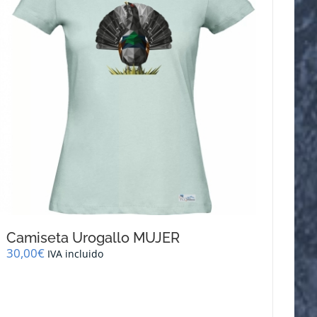
se
pueden
elegir
en
la
página
de
producto
Camiseta Urogallo MUJER
30,00
€
IVA incluido