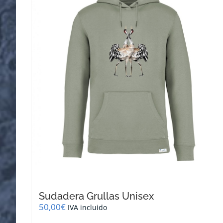
se
pueden
elegir
en
la
página
de
producto
Sudadera Grullas Unisex
50,00
€
IVA incluido