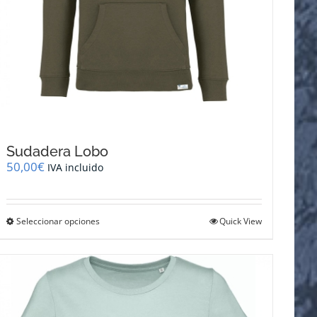
Sudadera Lobo
50,00
€
IVA incluido
Este
Seleccionar opciones
Quick View
producto
tiene
múltiples
variantes.
Las
opciones