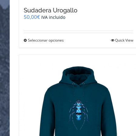
Sudadera Urogallo
50,00
€
IVA incluido
Este
Seleccionar opciones
Quick View
producto
tiene
múltiples
variantes.
Las
opciones
se
pueden
elegir
en
la
página
de
producto