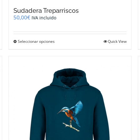
Sudadera Treparriscos
50,00
€
IVA incluido
Este
Seleccionar opciones
Quick View
producto
tiene
múltiples
variantes.
Las
opciones
se
pueden
elegir
en
la
página
de
producto