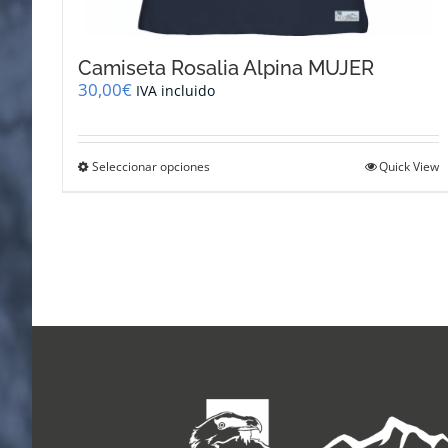
Camiseta Rosalia Alpina MUJER
30,00
€
IVA incluido
Este
Seleccionar opciones
Quick View
producto
tiene
múltiples
variantes.
Las
opciones
se
pueden
elegir
en
la
página
de
producto