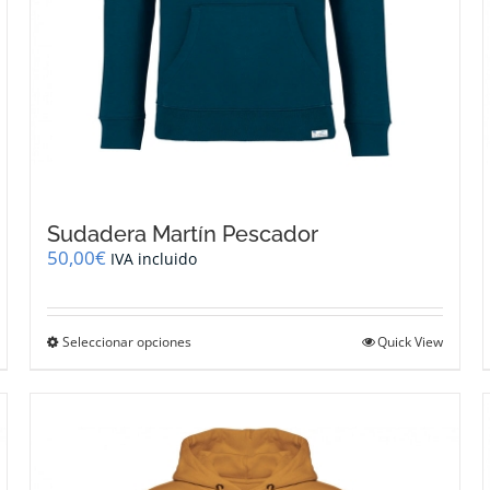
Sudadera Martín Pescador
50,00
€
IVA incluido
Este
Seleccionar opciones
Quick View
producto
tiene
múltiples
variantes.
Las
opciones