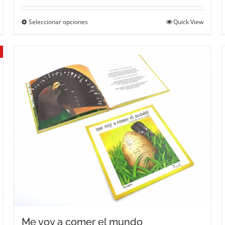
Este
Seleccionar opciones
Quick View
producto
tiene
múltiples
variantes.
Las
opciones
se
pueden
elegir
en
la
página
de
producto
Me voy a comer el mundo