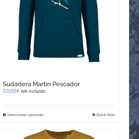
de
producto
Sudadera Martín Pescador
50,00
€
IVA incluido
Este
Seleccionar opciones
Quick View
producto
tiene
múltiples