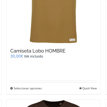
Camiseta Lobo HOMBRE
30,00
€
IVA incluido
Este
Seleccionar opciones
Quick View
producto
tiene
múltiples