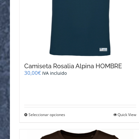
Camiseta Rosalia Alpina HOMBRE
30,00
€
IVA incluido
Este
Seleccionar opciones
Quick View
producto
tiene
múltiples