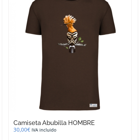
variantes.
Las
opciones
se
pueden
elegir
en
la
página
de
producto
Camiseta Abubilla HOMBRE
30,00
€
IVA incluido