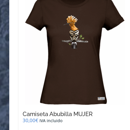
variantes.
Las
opciones
se
pueden
elegir
en
la
página
de
producto
Camiseta Abubilla MUJER
30,00
€
IVA incluido