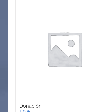
Donación
1,00
€