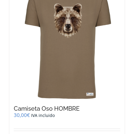
opciones
se
pueden
elegir
en
la
página
de
producto
Camiseta Oso HOMBRE
30,00
€
IVA incluido