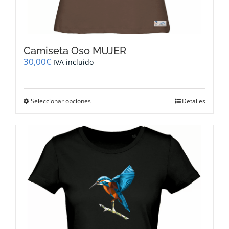
Camiseta Oso MUJER
30,00
€
IVA incluido
Este
Seleccionar opciones
Detalles
producto
tiene
múltiples
variantes.
Las
opciones
se
pueden
elegir
en
la
página