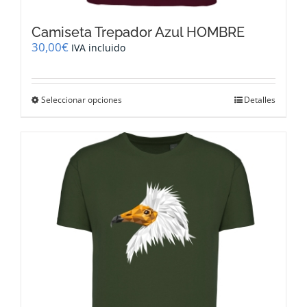
Camiseta Trepador Azul HOMBRE
30,00
€
IVA incluido
Este
Seleccionar opciones
Detalles
producto
tiene
múltiples
variantes.
Las
opciones
se
pueden
elegir
en
la
página
de
producto