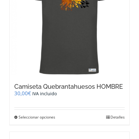
en
la
página
de
producto
Camiseta Quebrantahuesos HOMBRE
30,00
€
IVA incluido
Este
Seleccionar opciones
Detalles
producto
tiene
múltiples