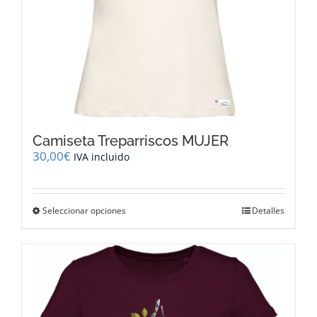
producto
Camiseta Treparriscos MUJER
30,00
€
IVA incluido
Este
Seleccionar opciones
Detalles
producto
tiene
múltiples
variantes.
Las
opciones
se