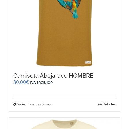
la
página
de
producto
Camiseta Abejaruco HOMBRE
30,00
€
IVA incluido
Este
Seleccionar opciones
Detalles
producto
tiene
múltiples
variantes.