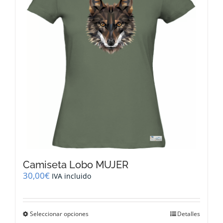
se
pueden
elegir
en
la
página
de
producto
Camiseta Lobo MUJER
30,00
€
IVA incluido
Este
Seleccionar opciones
Detalles