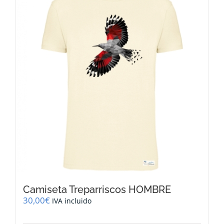
Las
opciones
se
pueden
elegir
en
la
página
de
producto
Camiseta Treparriscos HOMBRE
30,00
€
IVA incluido