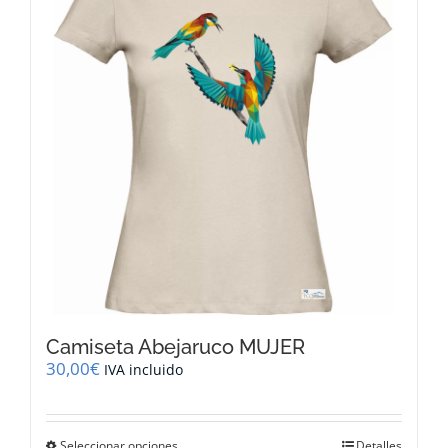
opciones
se
pueden
elegir
en
la
página
de
producto
Camiseta Abejaruco MUJER
30,00
€
IVA incluido
Este
Seleccionar opciones
Detalles