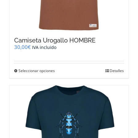
Camiseta Urogallo HOMBRE
30,00
€
IVA incluido
Este
Seleccionar opciones
Detalles
producto
tiene
múltiples
variantes.
Las
opciones
se
pueden
elegir
en