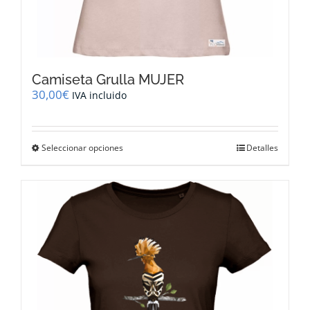
Camiseta Grulla MUJER
30,00
€
IVA incluido
Este
Seleccionar opciones
Detalles
producto
tiene
múltiples
variantes.
Las
opciones
se
pueden
elegir
en
la