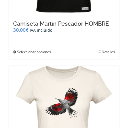
Camiseta Martín Pescador HOMBRE
30,00
€
IVA incluido
Este
Seleccionar opciones
Detalles
producto
tiene
múltiples
variantes.
Las
opciones
se
pueden
elegir
en
la
página
de