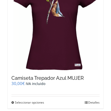
pueden
elegir
en
la
página
de
producto
Camiseta Trepador Azul MUJER
30,00
€
IVA incluido
Este
Seleccionar opciones
Detalles
producto