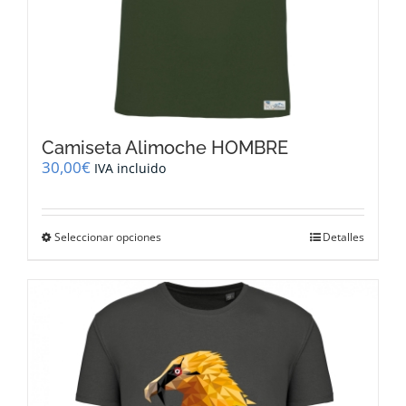
Camiseta Alimoche HOMBRE
30,00
€
IVA incluido
Este
Seleccionar opciones
Detalles
producto
tiene
múltiples
variantes.
Las
opciones
se
pueden
elegir