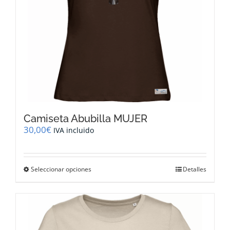
página
de
producto
Camiseta Abubilla MUJER
30,00
€
IVA incluido
Este
Seleccionar opciones
Detalles
producto
tiene
múltiples
variantes.
Las