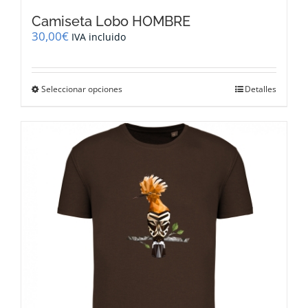
Camiseta Lobo HOMBRE
30,00
€
IVA incluido
Este
Seleccionar opciones
Detalles
producto
tiene
múltiples
variantes.
Las
opciones
se
pueden
elegir
en
la
página
de
producto