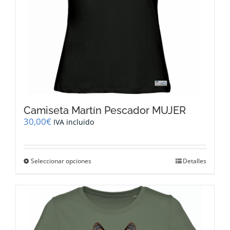
de
producto
Camiseta Martín Pescador MUJER
30,00
€
IVA incluido
Este
Seleccionar opciones
Detalles
producto
tiene
múltiples
variantes.
Las
opciones