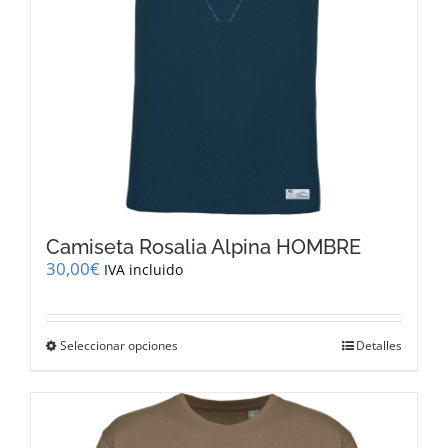
la
página
de
producto
Camiseta Rosalia Alpina HOMBRE
30,00
€
IVA incluido
Este
Seleccionar opciones
Detalles
producto
tiene
múltiples
variantes.
Las