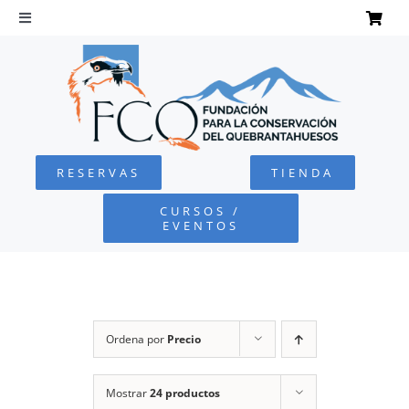
Saltar
al
Toggle
Navigation
contenido
INICIO
QUEBRANTAHUESOS
RESERVAS
TIENDA
FUNDACIÓN
CURSOS /
EVENTOS
PROYECTOS
DEFENSA AMBIENTAL
Ordena por
Precio
COLABORA
Mostrar
24 productos