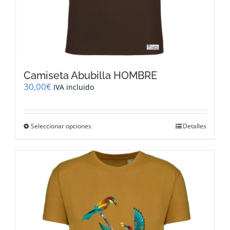
Camiseta Abubilla HOMBRE
30,00
€
IVA incluido
Este
Seleccionar opciones
Detalles
producto
tiene
múltiples
variantes.
Las
opciones
se
pueden
elegir
en