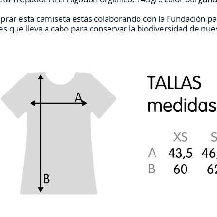
la
página
prar esta camiseta estás colaborando con la Fundación pa
de
es que lleva a cabo para conservar la biodiversidad de nu
producto