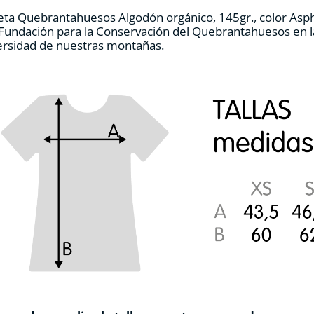
en
ta Quebrantahuesos Algodón orgánico, 145gr., color Asph
la
 Fundación para la Conservación del Quebrantahuesos en la
página
ersidad de nuestras montañas.
de
producto