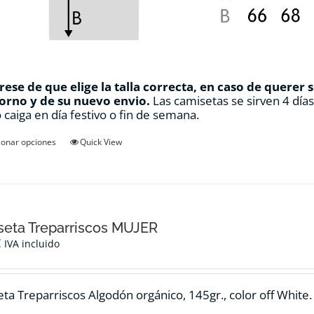
ese de que elige la talla correcta, en caso de querer 
orno y de su nuevo envio.
Las camisetas se sirven 4 día
 caiga en día festivo o fin de semana.
Este
ionar opciones
Quick View
producto
tiene
múltiples
variantes.
Las
opciones
eta Treparriscos MUJER
se
€
IVA incluido
pueden
elegir
en
ta Treparriscos Algodón orgánico, 145gr., color off White.
la
página