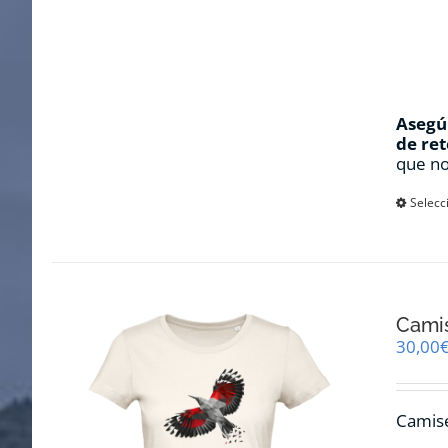
Asegúr
de ret
que no
Selecc
Camis
30,00
Camise