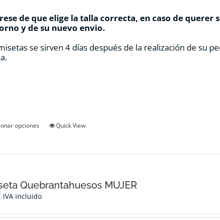
ese de que elige la talla correcta, en caso de querer 
orno y de su nuevo envio.
misetas se sirven 4 días después de la realización de su pe
a.
Este
ionar opciones
Quick View
producto
tiene
múltiples
variantes.
Las
opciones
seta Quebrantahuesos MUJER
se
€
IVA incluido
pueden
elegir