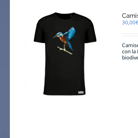
Cami
30,00
Camise
con la
biodiv