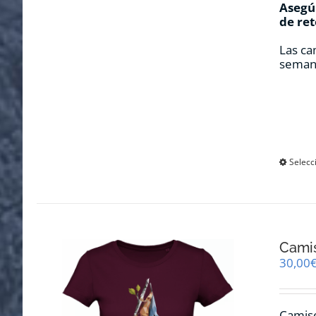
Asegúr
de ret
Las ca
seman
Selecc
Cami
30,00
Camise