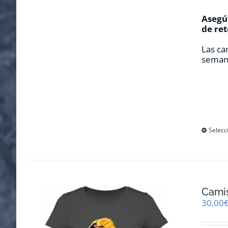
Asegúr
de ret
Las ca
seman
Selecc
Cami
30,00