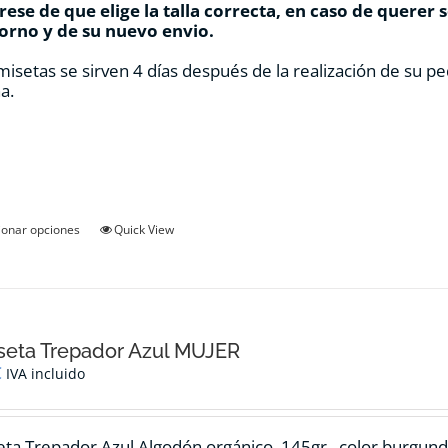
ese de que elige la talla correcta, en caso de querer 
orno y de su nuevo envio.
misetas se sirven 4 días después de la realización de su pe
a.
Este
ionar opciones
Quick View
producto
tiene
múltiples
variantes.
Las
opciones
seta Trepador Azul MUJER
se
€
IVA incluido
pueden
elegir
en
ta Trepador Azul Algodón orgánico, 145gr., color burgund