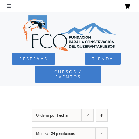
Saltar
al
Toggle
Navigation
contenido
INICIO
QUEBRANTAHUESOS
RESERVAS
TIENDA
FUNDACIÓN
CURSOS /
EVENTOS
PROYECTOS
DEFENSA AMBIENTAL
Ordena por
Fecha
COLABORA
Mostrar
24 productos