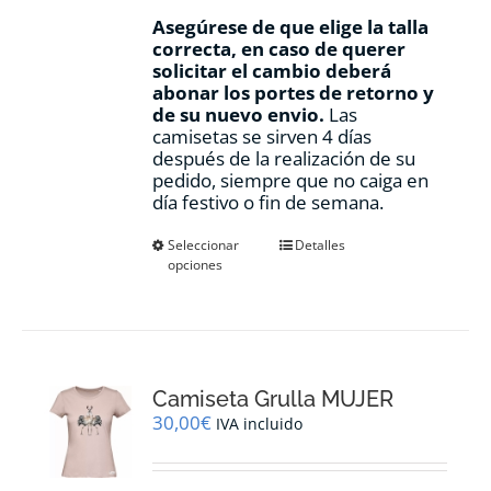
Asegúrese de que elige la talla
correcta, en caso de querer
solicitar el cambio deberá
abonar los portes de retorno y
de su nuevo envio.
Las
camisetas se sirven 4 días
después de la realización de su
pedido, siempre que no caiga en
día festivo o fin de semana.
Este
Seleccionar
Detalles
opciones
producto
tiene
múltiples
variantes.
Las
opciones
Camiseta Grulla MUJER
se
pueden
30,00
€
IVA incluido
elegir
en
la