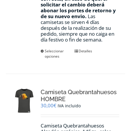
solicitar el cambio deberá
abonar los portes de retorno y
de su nuevo envio.
Las
camisetas se sirven 4 días
después de la realización de su
pedido, siempre que no caiga en
día festivo o fin de semana.
Este
Seleccionar
Detalles
opciones
producto
tiene
múltiples
variantes.
Las
opciones
Camiseta Quebrantahuesos
se
pueden
HOMBRE
elegir
30,00
€
IVA incluido
en
la
página
Camiseta Quebrantahuesos
de