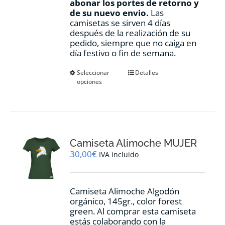
abonar los portes de retorno y
de su nuevo envio.
Las
camisetas se sirven 4 días
después de la realización de su
pedido, siempre que no caiga en
día festivo o fin de semana.
Este
Seleccionar
Detalles
opciones
producto
tiene
múltiples
variantes.
Las
opciones
Camiseta Alimoche MUJER
se
pueden
30,00
€
IVA incluido
elegir
en
la
Camiseta Alimoche Algodón
página
orgánico, 145gr., color forest
de
green. Al comprar esta camiseta
producto
estás colaborando con la