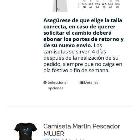
Asegúrese de que elige la talla
correcta, en caso de querer
solicitar el cambio deberá
abonar los portes de retorno y
de su nuevo envio.
Las
camisetas se sirven 4 días
después de la realización de su
pedido, siempre que no caiga en
día festivo o fin de semana.
Este
Seleccionar
Detalles
opciones
producto
tiene
múltiples
variantes.
Las
opciones
Camiseta Martín Pescador
se
pueden
MUJER
elegir