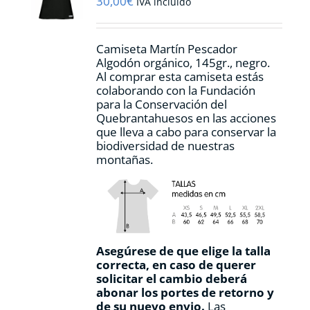
30,00
€
IVA incluido
en
la
página
Camiseta Martín Pescador
de
Algodón orgánico, 145gr., negro.
producto
Al comprar esta camiseta estás
colaborando con la Fundación
para la Conservación del
Quebrantahuesos en las acciones
que lleva a cabo para conservar la
biodiversidad de nuestras
montañas.
Asegúrese de que elige la talla
correcta, en caso de querer
solicitar el cambio deberá
abonar los portes de retorno y
de su nuevo envio.
Las