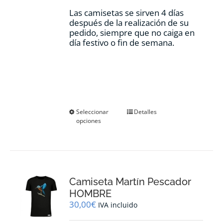
Las camisetas se sirven 4 días
después de la realización de su
pedido, siempre que no caiga en
día festivo o fin de semana.
Este
Seleccionar
Detalles
opciones
producto
tiene
múltiples
variantes.
Las
opciones
Camiseta Martín Pescador
se
pueden
HOMBRE
elegir
30,00
€
IVA incluido
en
la