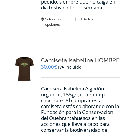
pedido, siempre que no caiga en
día festivo o fin de semana.
Este
Seleccionar
Detalles
opciones
producto
tiene
múltiples
variantes.
Las
opciones
Camiseta Isabelina HOMBRE
se
pueden
30,00
€
IVA incluido
elegir
en
la
Camiseta Isabelina Algodón
página
orgánico, 155gr., color
deep
de
chocolate.
Al comprar esta
producto
camiseta estás colaborando con la
Fundación para la Conservación
del Quebrantahuesos en las
acciones que lleva a cabo para
conservar la biodiversidad de