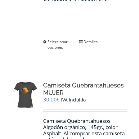
Este
Seleccionar
Detalles
opciones
producto
tiene
múltiples
variantes.
Las
opciones
Camiseta Quebrantahuesos
se
pueden
MUJER
elegir
30,00
€
IVA incluido
en
la
página
Camiseta Quebrantahuesos
de
Algodón orgánico, 145gr., color
producto
Asphalt. Al comprar esta camiseta