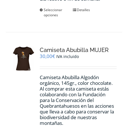
Este
Seleccionar
Detalles
opciones
producto
tiene
múltiples
variantes.
Las
opciones
Camiseta Abubilla MUJER
se
pueden
30,00
€
IVA incluido
elegir
en
la
Camiseta Abubilla Algodón
página
orgánico, 145gr., color chocolate.
de
Al comprar esta camiseta estás
producto
colaborando con la Fundación
para la Conservación del
Quebrantahuesos en las acciones
que lleva a cabo para conservar la
biodiversidad de nuestras
montañas.