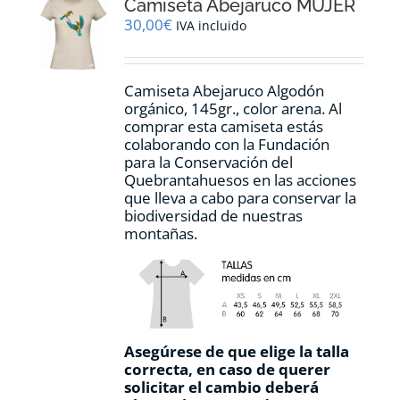
Camiseta Abejaruco MUJER
se
pueden
30,00
€
IVA incluido
elegir
en
la
Camiseta Abejaruco Algodón
página
orgánico, 145gr., color arena. Al
de
comprar esta camiseta estás
producto
colaborando con la Fundación
para la Conservación del
Quebrantahuesos en las acciones
que lleva a cabo para conservar la
biodiversidad de nuestras
montañas.
Asegúrese de que elige la talla
correcta, en caso de querer
solicitar el cambio deberá