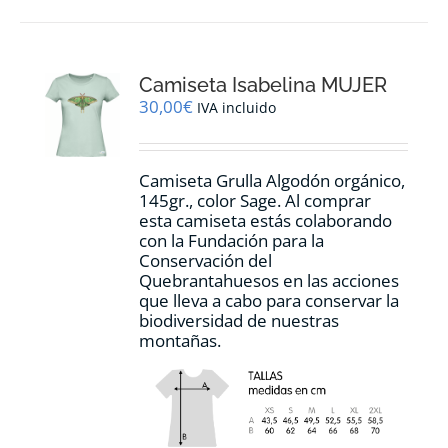
múltiples
variantes.
Las
opciones
Camiseta Isabelina MUJER
se
pueden
30,00
€
IVA incluido
elegir
en
la
Camiseta Grulla Algodón orgánico,
página
145gr., color Sage. Al comprar
de
esta camiseta estás colaborando
producto
con la Fundación para la
Conservación del
Quebrantahuesos en las acciones
que lleva a cabo para conservar la
biodiversidad de nuestras
montañas.