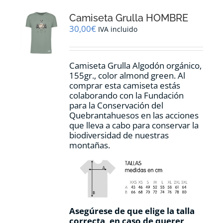
opciones
Camiseta Grulla HOMBRE
se
pueden
30,00
€
IVA incluido
elegir
en
la
Camiseta Grulla Algodón orgánico,
página
155gr., color
almond green.
Al
de
comprar esta camiseta estás
producto
colaborando con la Fundación
para la Conservación del
Quebrantahuesos en las acciones
que lleva a cabo para conservar la
biodiversidad de nuestras
montañas.
Asegúrese de que elige la talla
correcta, en caso de querer