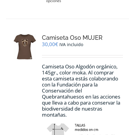
opciones
producto
tiene
múltiples
variantes.
Las
opciones
Camiseta Oso MUJER
se
pueden
30,00
€
IVA incluido
elegir
en
la
Camiseta Oso Algodón orgánico,
página
145gr., color moka. Al comprar
de
esta camiseta estás colaborando
producto
con la Fundación para la
Conservación del
Quebrantahuesos en las acciones
que lleva a cabo para conservar la
biodiversidad de nuestras
montañas.