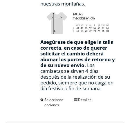
nuestras montañas.
Asegúrese de que elige la talla
correcta, en caso de querer
solicitar el cambio deberá
abonar los portes de retorno y
de su nuevo envio.
Las
camisetas se sirven 4 días
después de la realización de su
pedido, siempre que no caiga en
día festivo o fin de semana.
Este
Seleccionar
Detalles
opciones
producto
tiene
múltiples
variantes.
Las