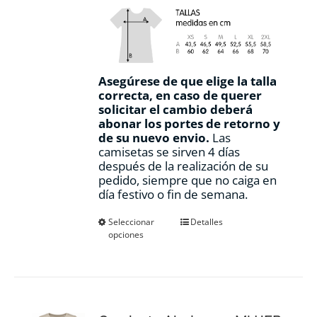
Asegúrese de que elige la talla
correcta, en caso de querer
solicitar el cambio deberá
abonar los portes de retorno y
de su nuevo envio.
Las
camisetas se sirven 4 días
después de la realización de su
pedido, siempre que no caiga en
día festivo o fin de semana.
Este
Seleccionar
Detalles
opciones
producto
tiene
múltiples
variantes.
Las
opciones