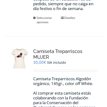
pedido, siempre que no caiga en
día festivo o fin de semana.
Este
Seleccionar
Detalles
opciones
producto
tiene
múltiples
variantes.
Las
opciones
Camiseta Treparriscos
se
pueden
MUJER
elegir
30,00
€
IVA incluido
en
la
página
Camiseta Treparriscos Algodón
de
orgánico, 145gr., color off White.
producto
Al comprar esta camiseta estás
colaborando con la Fundación
para la Conservación del