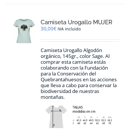
variantes.
Las
opciones
Camiseta Urogallo MUJER
se
pueden
30,00
€
IVA incluido
elegir
en
la
Camiseta Urogallo Algodón
página
orgánico, 145gr., color Sage. Al
de
comprar esta camiseta estás
producto
colaborando con la Fundación
para la Conservación del
Quebrantahuesos en las acciones
que lleva a cabo para conservar la
biodiversidad de nuestras
montañas.