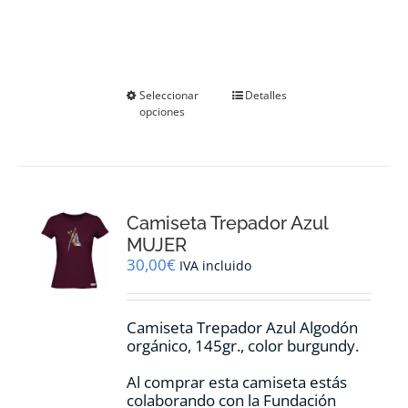
Este
Seleccionar
Detalles
opciones
producto
tiene
múltiples
variantes.
Las
opciones
Camiseta Trepador Azul
se
pueden
MUJER
elegir
30,00
€
IVA incluido
en
la
página
Camiseta Trepador Azul Algodón
de
orgánico, 145gr., color burgundy.
producto
Al comprar esta camiseta estás
colaborando con la Fundación