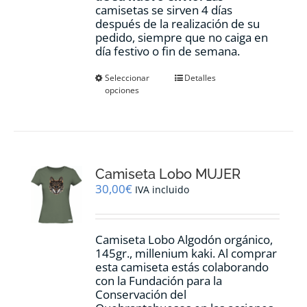
camisetas se sirven 4 días
después de la realización de su
pedido, siempre que no caiga en
día festivo o fin de semana.
Este
Seleccionar
Detalles
opciones
producto
tiene
múltiples
variantes.
Las
opciones
Camiseta Lobo MUJER
se
pueden
30,00
€
IVA incluido
elegir
en
la
Camiseta Lobo Algodón orgánico,
página
145gr., millenium kaki. Al comprar
de
esta camiseta estás colaborando
producto
con la Fundación para la
Conservación del