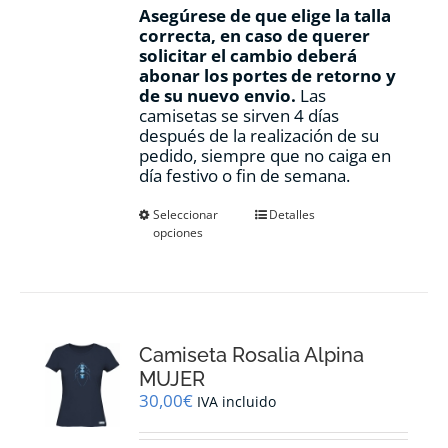
Asegúrese de que elige la talla
correcta, en caso de querer
solicitar el cambio deberá
abonar los portes de retorno y
de su nuevo envio.
Las
camisetas se sirven 4 días
después de la realización de su
pedido, siempre que no caiga en
día festivo o fin de semana.
Este
Seleccionar
Detalles
opciones
producto
tiene
múltiples
variantes.
Las
opciones
Camiseta Rosalia Alpina
se
pueden
MUJER
elegir
30,00
€
IVA incluido
en
la