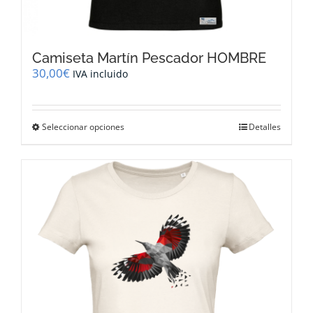
Camiseta Martín Pescador HOMBRE
30,00
€
IVA incluido
Este
Seleccionar opciones
Detalles
producto
tiene
múltiples
variantes.
Las
opciones
se
pueden
elegir
en
la
página
de