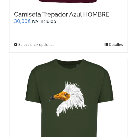
Camiseta Trepador Azul HOMBRE
30,00
€
IVA incluido
Este
Seleccionar opciones
Detalles
producto
tiene
múltiples
variantes.
Las
opciones
se
pueden
elegir
en
la
página
de
producto