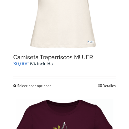
producto
Camiseta Treparriscos MUJER
30,00
€
IVA incluido
Este
Seleccionar opciones
Detalles
producto
tiene
múltiples
variantes.
Las
opciones
se