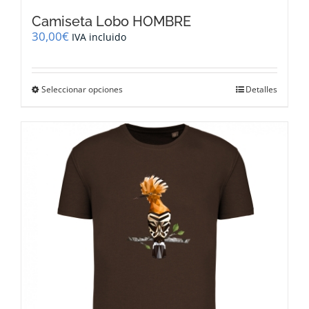
Camiseta Lobo HOMBRE
30,00
€
IVA incluido
Este
Seleccionar opciones
Detalles
producto
tiene
múltiples
variantes.
Las
opciones
se
pueden
elegir
en
la
página
de
producto