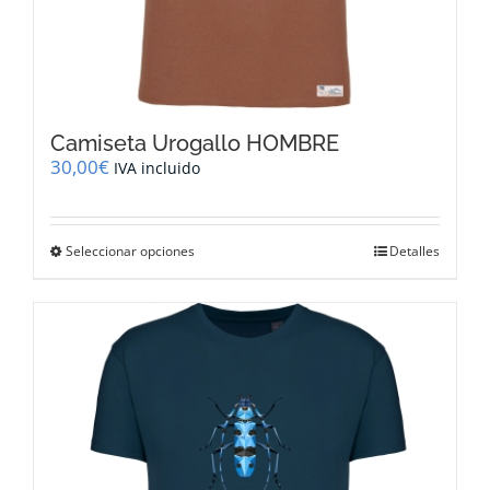
Camiseta Urogallo HOMBRE
30,00
€
IVA incluido
Este
Seleccionar opciones
Detalles
producto
tiene
múltiples
variantes.
Las
opciones
se
pueden
elegir
en