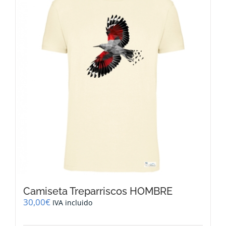
Las
opciones
se
pueden
elegir
en
la
página
de
producto
Camiseta Treparriscos HOMBRE
30,00
€
IVA incluido