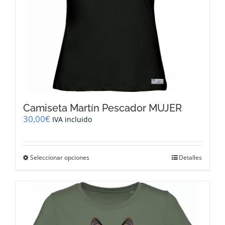
de
producto
Camiseta Martín Pescador MUJER
30,00
€
IVA incluido
Este
Seleccionar opciones
Detalles
producto
tiene
múltiples
variantes.
Las
opciones