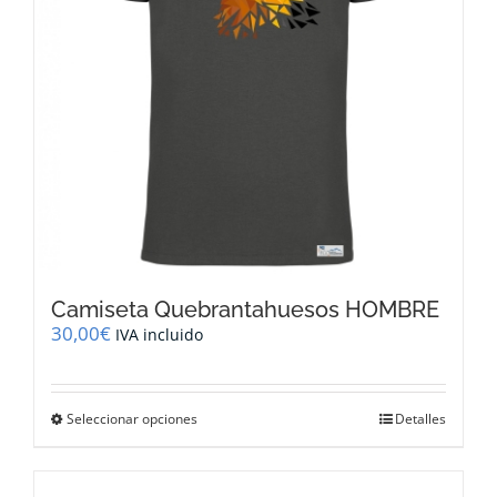
en
la
página
de
producto
Camiseta Quebrantahuesos HOMBRE
30,00
€
IVA incluido
Este
Seleccionar opciones
Detalles
producto
tiene
múltiples