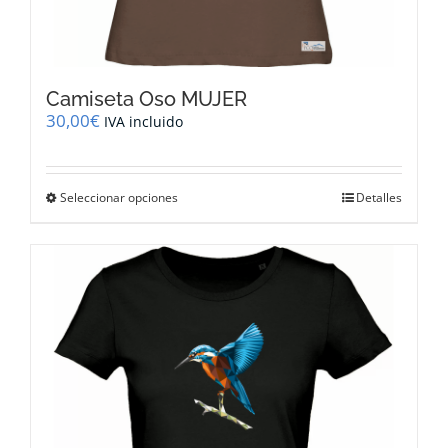
Camiseta Oso MUJER
30,00
€
IVA incluido
Este
Seleccionar opciones
Detalles
producto
tiene
múltiples
variantes.
Las
opciones
se
pueden
elegir
en
la
página