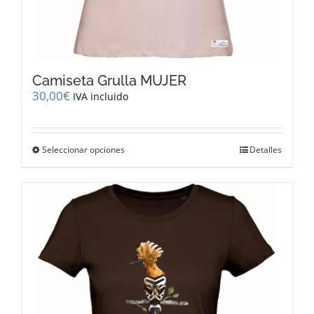
Camiseta Grulla MUJER
30,00
€
IVA incluido
Este
Seleccionar opciones
Detalles
producto
tiene
múltiples
variantes.
Las
opciones
se
pueden
elegir
en
la