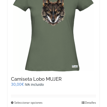
se
pueden
elegir
en
la
página
de
producto
Camiseta Lobo MUJER
30,00
€
IVA incluido
Este
Seleccionar opciones
Detalles