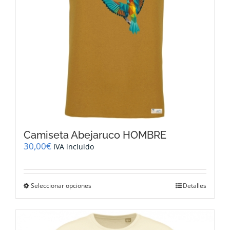
la
página
de
producto
Camiseta Abejaruco HOMBRE
30,00
€
IVA incluido
Este
Seleccionar opciones
Detalles
producto
tiene
múltiples
variantes.