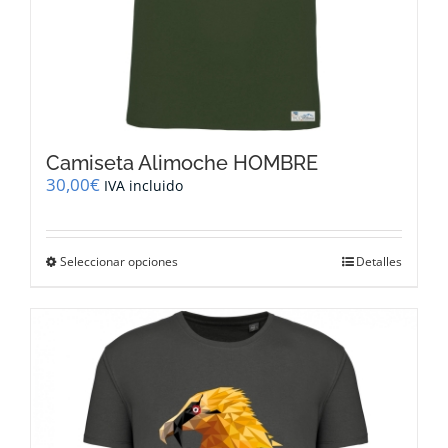
Camiseta Alimoche HOMBRE
30,00
€
IVA incluido
Este
Seleccionar opciones
Detalles
producto
tiene
múltiples
variantes.
Las
opciones
se
pueden
elegir