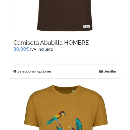
Camiseta Abubilla HOMBRE
30,00
€
IVA incluido
Este
Seleccionar opciones
Detalles
producto
tiene
múltiples
variantes.
Las
opciones
se
pueden
elegir
en