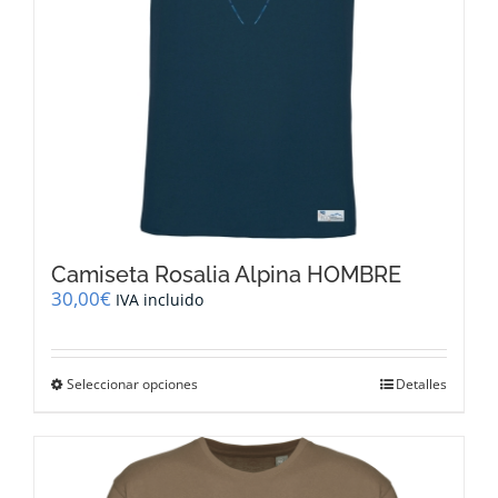
la
página
de
producto
Camiseta Rosalia Alpina HOMBRE
30,00
€
IVA incluido
Este
Seleccionar opciones
Detalles
producto
tiene
múltiples
variantes.
Las