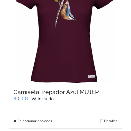
pueden
elegir
en
la
página
de
producto
Camiseta Trepador Azul MUJER
30,00
€
IVA incluido
Este
Seleccionar opciones
Detalles
producto