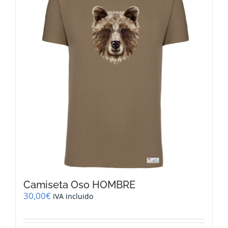
opciones
se
pueden
elegir
en
la
página
de
producto
Camiseta Oso HOMBRE
30,00
€
IVA incluido