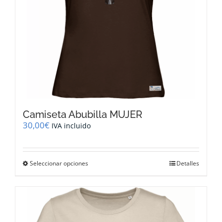
página
de
producto
Camiseta Abubilla MUJER
30,00
€
IVA incluido
Este
Seleccionar opciones
Detalles
producto
tiene
múltiples
variantes.
Las