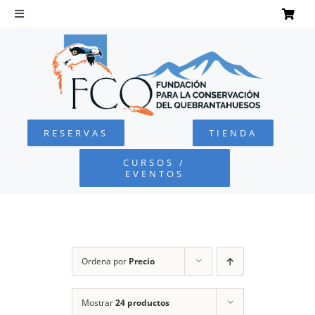
Saltar
al
Toggle
Navigation
contenido
INICIO
QUEBRANTAHUESOS
RESERVAS
TIENDA
FUNDACIÓN
CURSOS /
EVENTOS
PROYECTOS
DEFENSA AMBIENTAL
Ordena por
Precio
COLABORA
Mostrar
24 productos