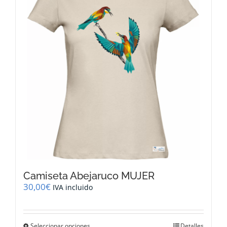
opciones
se
pueden
elegir
en
la
página
de
producto
Camiseta Abejaruco MUJER
30,00
€
IVA incluido
Este
Seleccionar opciones
Detalles