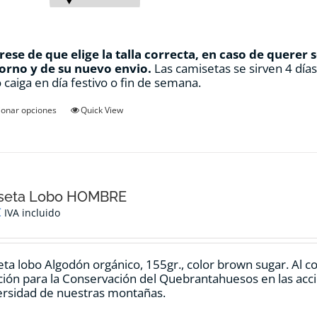
ese de que elige la talla correcta, en caso de querer 
orno y de su nuevo envio.
Las camisetas se sirven 4 día
 caiga en día festivo o fin de semana.
Este
ionar opciones
Quick View
producto
tiene
múltiples
variantes.
Las
opciones
seta Lobo HOMBRE
se
€
IVA incluido
pueden
elegir
en
ta lobo Algodón orgánico, 155gr., color
brown sugar.
Al c
la
ión para la Conservación del Quebrantahuesos en las accio
página
ersidad de nuestras montañas.
de
producto