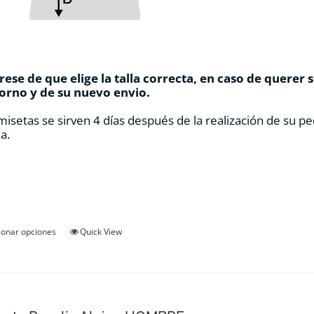
ese de que elige la talla correcta, en caso de querer 
orno y de su nuevo envio.
misetas se sirven 4 días después de la realización de su pe
a.
Este
ionar opciones
Quick View
producto
tiene
múltiples
variantes.
Las