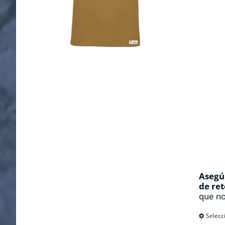
Asegúr
de ret
que no
Selecc