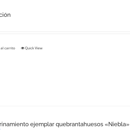
ción
al carrito
Quick View
inamiento ejemplar quebrantahuesos «Niebla»