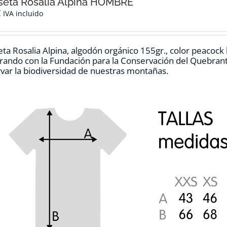
opciones
seta Rosalia Alpina HOMBRE
se
€
IVA incluido
pueden
elegir
en
ta Rosalia Alpina, algodón orgánico 155gr., color peacock
la
rando con la Fundación para la Conservación del Quebrant
página
var la biodiversidad de nuestras montañas.
de
producto