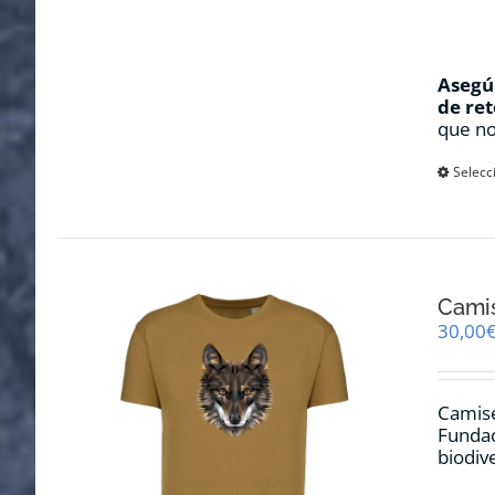
Asegúr
de ret
que no
Selecc
Cami
30,00
Camise
Fundac
biodiv