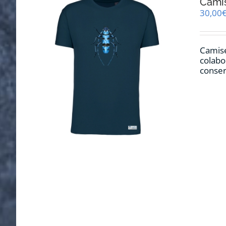
Cami
30,00
Camise
colabo
conser