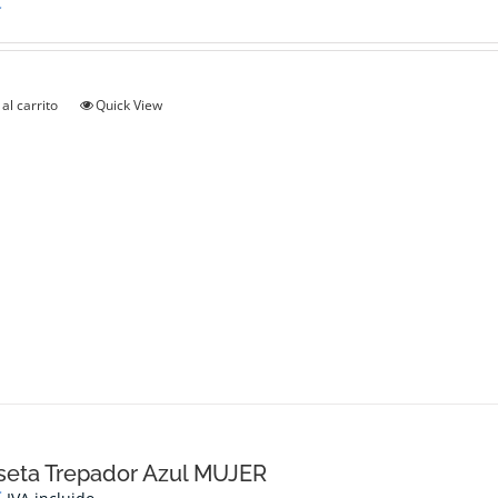
€
al carrito
Quick View
seta Trepador Azul MUJER
€