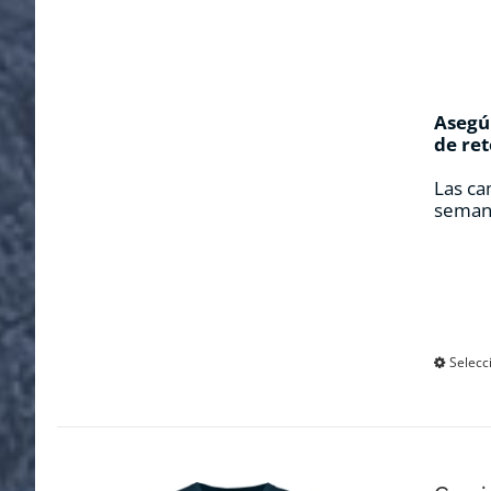
Asegúr
de ret
Las ca
seman
Selecc