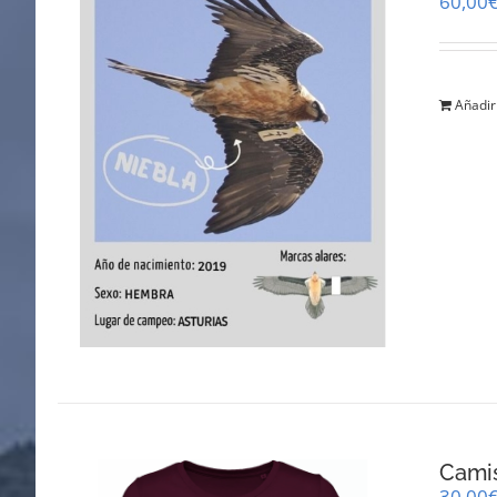
60,00
Añadir 
Cami
30,00