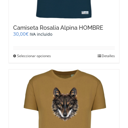
Camiseta Rosalia Alpina HOMBRE
30,00
€
IVA incluido
Este
Seleccionar opciones
Detalles
producto
tiene
múltiples
variantes.
Las
opciones
se
pueden
elegir
en
la
página