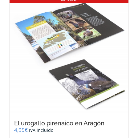
variantes.
Las
opciones
se
pueden
elegir
en
la
página
de
producto
El urogallo pirenaico en Aragón
4,95
€
IVA incluido