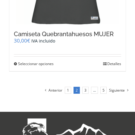
Camiseta Quebrantahuesos MUJER
30,00
€
IVA incluido
Este
Seleccionar opciones
Detalles
producto
tiene
múltiples
variantes.
Anterior
1
2
3
…
5
Siguiente
Las
opciones
se
pueden
elegir
en
la