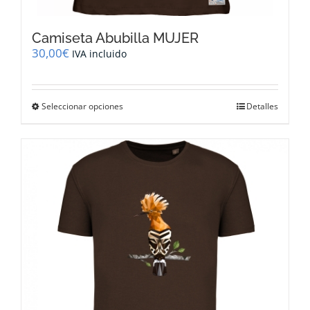
Camiseta Abubilla MUJER
30,00
€
IVA incluido
Este
Seleccionar opciones
Detalles
producto
tiene
múltiples
variantes.
Las
opciones
se
pueden
elegir
en
la
página
de
producto