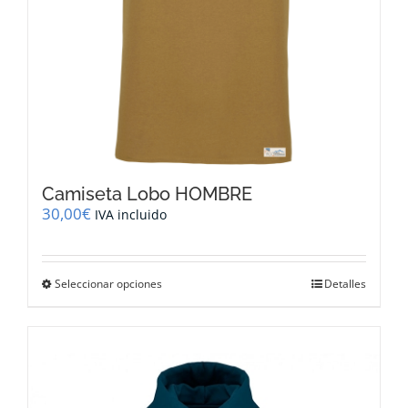
de
producto
Camiseta Lobo HOMBRE
30,00
€
IVA incluido
Este
Seleccionar opciones
Detalles
producto
tiene
múltiples
variantes.
Las
opciones