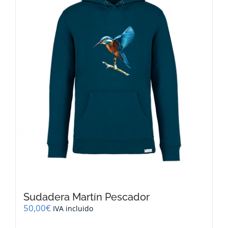
se
pueden
elegir
en
la
página
de
producto
Sudadera Martín Pescador
50,00
€
IVA incluido