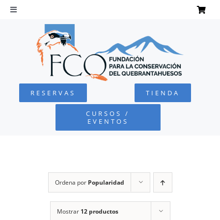
Saltar
al
Toggle
Navigation
contenido
INICIO
QUEBRANTAHUESOS
RESERVAS
TIENDA
FUNDACIÓN
CURSOS /
EVENTOS
PROYECTOS
DEFENSA AMBIENTAL
Ordena por
Popularidad
COLABORA
Mostrar
12 productos