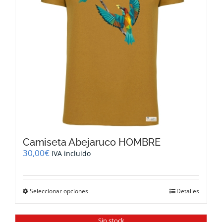
elegir
en
la
página
de
producto
Camiseta Abejaruco HOMBRE
30,00
€
IVA incluido
Este
Seleccionar opciones
Detalles
producto
tiene
múltiples
Sin stock