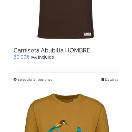
Camiseta Abubilla HOMBRE
30,00
€
IVA incluido
Este
Seleccionar opciones
Detalles
producto
tiene
múltiples
variantes.
Las
opciones
se
pueden