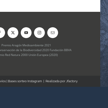
Premio Aragón Medioambiente 2021
onservación de la Biodiversidad 2020 Fundación BBVA
mio Red Natura 2000 Unión Europea (2020)
víos
|
Bases sorteo Instagram
| Realizada por
Jfactory