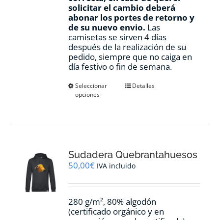
solicitar el cambio deberá
abonar los portes de retorno y
de su nuevo envio.
Las
camisetas se sirven 4 días
después de la realización de su
pedido, siempre que no caiga en
día festivo o fin de semana.
Este
Seleccionar
Detalles
opciones
producto
tiene
múltiples
variantes.
Las
opciones
Sudadera Quebrantahuesos
se
pueden
50,00
€
IVA incluido
elegir
en
la
280 g/m², 80% algodón
página
(certificado orgánico y en
de