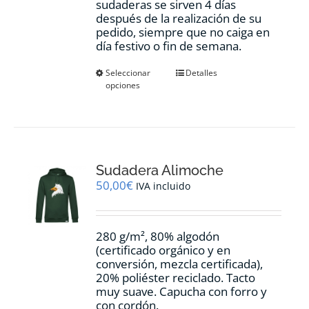
sudaderas se sirven 4 días
después de la realización de su
pedido, siempre que no caiga en
día festivo o fin de semana.
Este
Seleccionar
Detalles
opciones
producto
tiene
múltiples
variantes.
Las
opciones
Sudadera Alimoche
se
pueden
50,00
€
IVA incluido
elegir
en
la
280 g/m², 80% algodón
página
(certificado orgánico y en
de
conversión, mezcla certificada),
producto
20% poliéster reciclado. Tacto
muy suave. Capucha con forro y
con cordón.