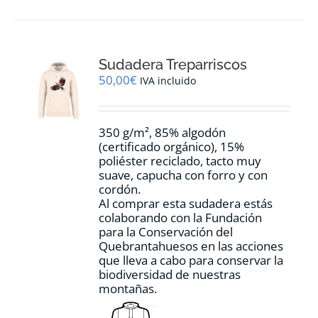
múltiples
variantes.
Las
opciones
Sudadera Treparriscos
se
pueden
50,00
€
IVA incluido
elegir
en
la
350 g/m², 85% algodón
página
(certificado orgánico), 15%
de
poliéster reciclado, tacto muy
producto
suave, capucha con forro y con
cordón.
Al comprar esta sudadera estás
colaborando con la Fundación
para la Conservación del
Quebrantahuesos en las acciones
que lleva a cabo para conservar la
biodiversidad de nuestras
montañas.