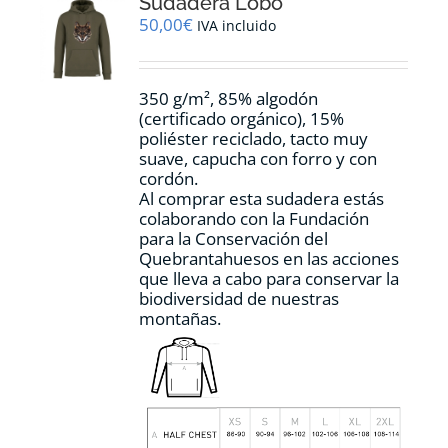
Sudadera Lobo
se
pueden
50,00
€
IVA incluido
elegir
en
la
350 g/m², 85% algodón
página
(certificado orgánico), 15%
de
poliéster reciclado, tacto muy
producto
suave, capucha con forro y con
cordón.
Al comprar esta sudadera estás
colaborando con la Fundación
para la Conservación del
Quebrantahuesos en las acciones
que lleva a cabo para conservar la
biodiversidad de nuestras
montañas.