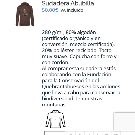
Sudadera Abubilla
se
pueden
50,00
€
IVA incluido
elegir
en
la
280 g/m², 80% algodón
página
(certificado orgánico y en
de
conversión, mezcla certificada),
producto
20% poliéster reciclado. Tacto
muy suave. Capucha con forro y
con cordón.
Al comprar esta sudadera estás
colaborando con la Fundación
para la Conservación del
Quebrantahuesos en las acciones
que lleva a cabo para conservar la
biodiversidad de nuestras
montañas.