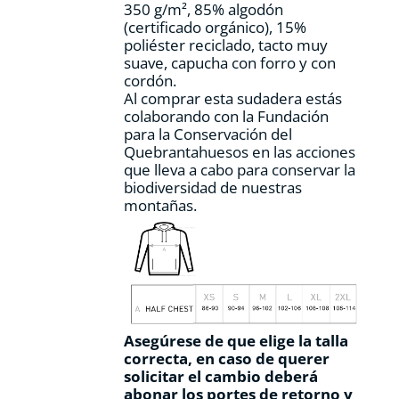
350 g/m², 85% algodón
página
(certificado orgánico), 15%
de
poliéster reciclado, tacto muy
producto
suave, capucha con forro y con
cordón.
Al comprar esta sudadera estás
colaborando con la Fundación
para la Conservación del
Quebrantahuesos en las acciones
que lleva a cabo para conservar la
biodiversidad de nuestras
montañas.
Asegúrese de que elige la talla
correcta, en caso de querer
solicitar el cambio deberá
abonar los portes de retorno y