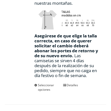
nuestras montañas.
Asegúrese de que elige la talla
correcta, en caso de querer
solicitar el cambio deberá
abonar los portes de retorno y
de su nuevo envio.
Las
camisetas se sirven 4 días
después de la realización de su
pedido, siempre que no caiga en
día festivo o fin de semana.
Este
Seleccionar
Detalles
opciones
producto
tiene
múltiples
variantes.
Las