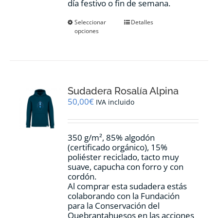
día festivo o fin de semana.
Este
Seleccionar
Detalles
opciones
producto
tiene
múltiples
variantes.
Las
opciones
Sudadera Rosalía Alpina
se
pueden
50,00
€
IVA incluido
elegir
en
la
350 g/m², 85% algodón
página
(certificado orgánico), 15%
de
poliéster reciclado, tacto muy
producto
suave, capucha con forro y con
cordón.
Al comprar esta sudadera estás
colaborando con la Fundación
para la Conservación del
Quebrantahuesos en las acciones