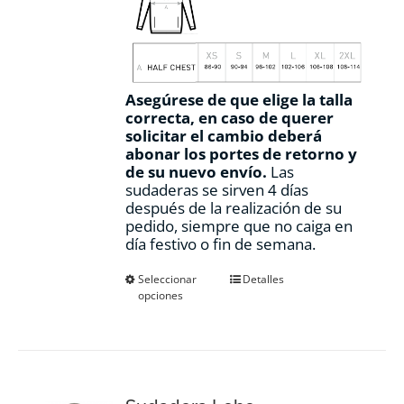
Asegúrese de que elige la talla
correcta, en caso de querer
solicitar el cambio deberá
abonar los portes de retorno y
de su nuevo envío.
Las
sudaderas se sirven 4 días
después de la realización de su
pedido, siempre que no caiga en
día festivo o fin de semana.
Este
Seleccionar
Detalles
opciones
producto
tiene
múltiples
variantes.
Las
opciones