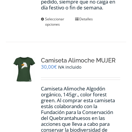
pedido, siempre que no caiga en
día festivo o fin de semana.
Este
Seleccionar
Detalles
opciones
producto
tiene
múltiples
variantes.
Las
opciones
Camiseta Alimoche MUJER
se
pueden
30,00
€
IVA incluido
elegir
en
la
Camiseta Alimoche Algodón
página
orgánico, 145gr., color forest
de
green. Al comprar esta camiseta
producto
estás colaborando con la
Fundación para la Conservación
del Quebrantahuesos en las
acciones que lleva a cabo para
conservar la biodiversidad de