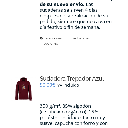
de su nuevo envío.
Las
sudaderas se sirven 4 días
después de la realización de su
pedido, siempre que no caiga en
día festivo o fin de semana.
Este
Seleccionar
Detalles
opciones
producto
tiene
múltiples
variantes.
Las
opciones
Sudadera Trepador Azul
se
pueden
50,00
€
IVA incluido
elegir
en
la
350 g/m², 85% algodón
página
(certificado orgánico), 15%
de
poliéster reciclado, tacto muy
producto
suave, capucha con forro y con