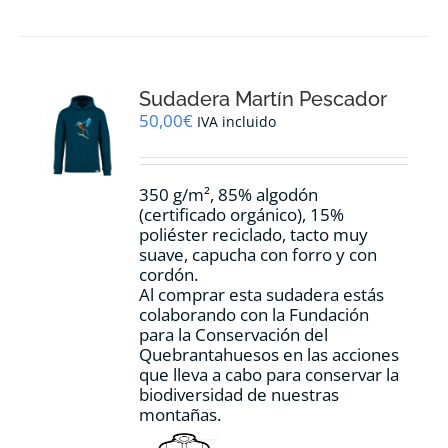
múltiples
variantes.
Las
opciones
Sudadera Martín Pescador
se
pueden
50,00
€
IVA incluido
elegir
en
la
350 g/m², 85% algodón
página
(certificado orgánico), 15%
de
poliéster reciclado, tacto muy
producto
suave, capucha con forro y con
cordón.
Al comprar esta sudadera estás
colaborando con la Fundación
para la Conservación del
Quebrantahuesos en las acciones
que lleva a cabo para conservar la
biodiversidad de nuestras
montañas.