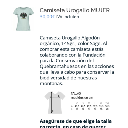
opciones
Camiseta Urogallo MUJER
se
pueden
30,00
€
IVA incluido
elegir
en
la
Camiseta Urogallo Algodón
página
orgánico, 145gr., color Sage. Al
de
comprar esta camiseta estás
producto
colaborando con la Fundación
para la Conservación del
Quebrantahuesos en las acciones
que lleva a cabo para conservar la
biodiversidad de nuestras
montañas.
Asegúrese de que elige la talla
correcta, en caso de querer