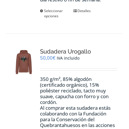
Este
Seleccionar
Detalles
opciones
producto
tiene
múltiples
variantes.
Las
opciones
Sudadera Urogallo
se
pueden
50,00
€
IVA incluido
elegir
en
la
350 g/m², 85% algodón
página
(certificado orgánico), 15%
de
poliéster reciclado, tacto muy
producto
suave, capucha con forro y con
cordón.
Al comprar esta sudadera estás
colaborando con la Fundación
para la Conservación del
Quebrantahuesos en las acciones