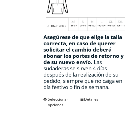
Asegúrese de que elige la talla
correcta, en caso de querer
solicitar el cambio deberá
abonar los portes de retorno y
de su nuevo envío.
Las
sudaderas se sirven 4 días
después de la realización de su
pedido, siempre que no caiga en
día festivo o fin de semana.
Este
Seleccionar
Detalles
opciones
producto
tiene
múltiples
variantes.
Las
opciones