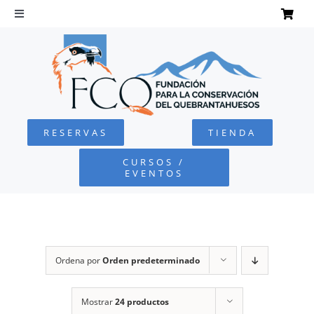
Saltar
al
Toggle
Navigation
contenido
INICIO
QUEBRANTAHUESOS
RESERVAS
TIENDA
FUNDACIÓN
CURSOS /
EVENTOS
PROYECTOS
DEFENSA AMBIENTAL
Ordena por
Orden predeterminado
COLABORA
Mostrar
24 productos