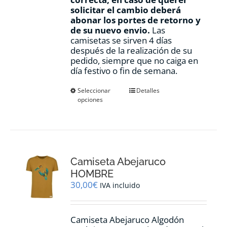
solicitar el cambio deberá
abonar los portes de retorno y
de su nuevo envio.
Las
camisetas se sirven 4 días
después de la realización de su
pedido, siempre que no caiga en
día festivo o fin de semana.
Este
Seleccionar
Detalles
opciones
producto
tiene
múltiples
variantes.
Las
opciones
Camiseta Abejaruco
se
pueden
HOMBRE
elegir
30,00
€
IVA incluido
en
la
página
Camiseta Abejaruco Algodón
de