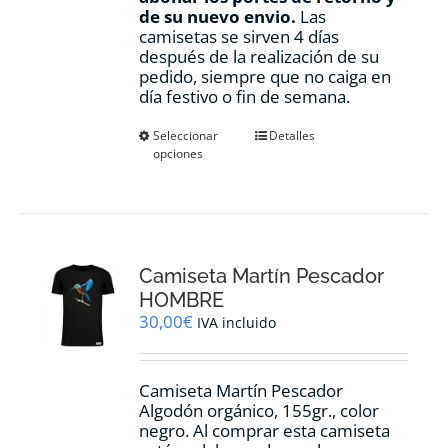
de su nuevo envio.
Las
camisetas se sirven 4 días
después de la realización de su
pedido, siempre que no caiga en
día festivo o fin de semana.
Este
Seleccionar
Detalles
opciones
producto
tiene
múltiples
variantes.
Las
opciones
Camiseta Martín Pescador
se
pueden
HOMBRE
elegir
30,00
€
IVA incluido
en
la
página
Camiseta Martín Pescador
de
Algodón orgánico, 155gr., color
producto
negro. Al comprar esta camiseta