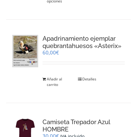
opciones
producto
tiene
múltiples
variantes.
Las
opciones
Apadrinamiento ejemplar
se
pueden
quebrantahuesos «Asterix»
elegir
60,00
€
en
la
página
de
Añadir al
Detalles
producto
carrito
Camiseta Trepador Azul
HOMBRE
30,00
€
IVA incluido