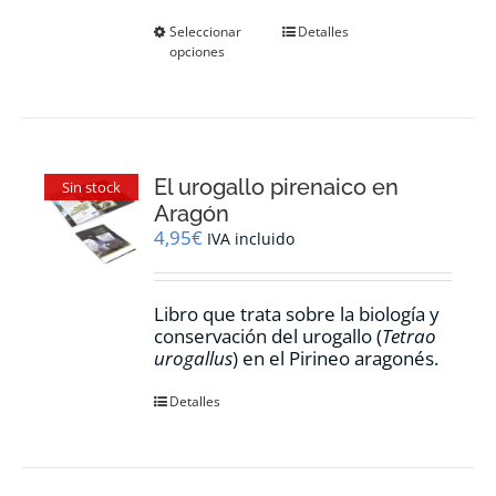
Este
Seleccionar
Detalles
opciones
producto
tiene
múltiples
variantes.
Las
opciones
El urogallo pirenaico en
se
Sin stock
pueden
Aragón
elegir
4,95
€
IVA incluido
en
la
página
Libro que trata sobre la biología y
de
conservación del urogallo (
Tetrao
producto
urogallus
) en el Pirineo aragonés.
Detalles