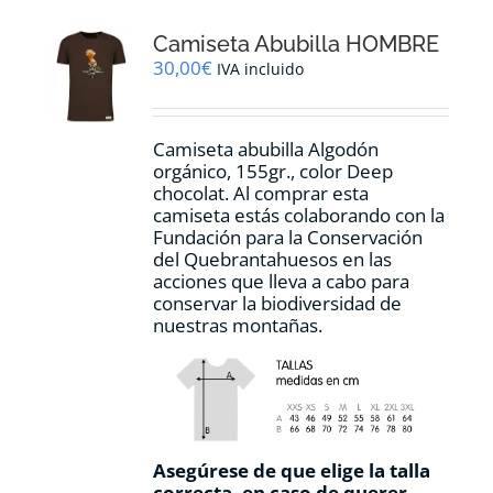
Las
opciones
Camiseta Abubilla HOMBRE
se
pueden
30,00
€
IVA incluido
elegir
en
la
Camiseta abubilla Algodón
página
orgánico, 155gr., color Deep
de
chocolat. Al comprar esta
producto
camiseta estás colaborando con la
Fundación para la Conservación
del Quebrantahuesos en las
acciones que lleva a cabo para
conservar la biodiversidad de
nuestras montañas.
Asegúrese de que elige la talla
correcta, en caso de querer