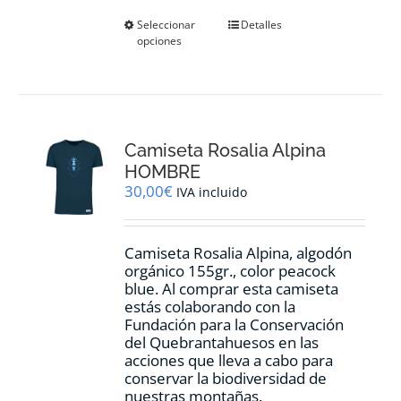
Este
Seleccionar
Detalles
opciones
producto
tiene
múltiples
variantes.
Las
opciones
Camiseta Rosalia Alpina
se
pueden
HOMBRE
elegir
30,00
€
IVA incluido
en
la
página
Camiseta Rosalia Alpina, algodón
de
orgánico 155gr., color peacock
producto
blue. Al comprar esta camiseta
estás colaborando con la
Fundación para la Conservación
del Quebrantahuesos en las
acciones que lleva a cabo para
conservar la biodiversidad de
nuestras montañas.