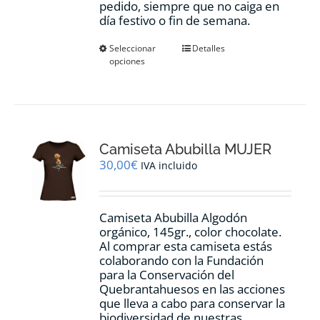
pedido, siempre que no caiga en
día festivo o fin de semana.
Este
Seleccionar
Detalles
opciones
producto
tiene
múltiples
variantes.
Las
opciones
Camiseta Abubilla MUJER
se
pueden
30,00
€
IVA incluido
elegir
en
la
Camiseta Abubilla Algodón
página
orgánico, 145gr., color chocolate.
de
Al comprar esta camiseta estás
producto
colaborando con la Fundación
para la Conservación del
Quebrantahuesos en las acciones
que lleva a cabo para conservar la
biodiversidad de nuestras