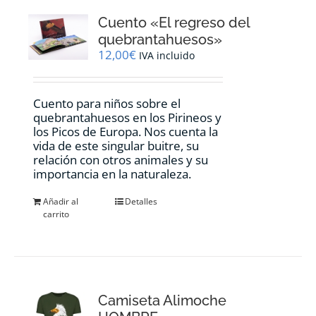
opciones
Cuento «El regreso del
se
pueden
quebrantahuesos»
elegir
12,00
€
IVA incluido
en
la
página
Cuento para niños sobre el
de
quebrantahuesos en los Pirineos y
producto
los Picos de Europa. Nos cuenta la
vida de este singular buitre, su
relación con otros animales y su
importancia en la naturaleza.
Añadir al
Detalles
carrito
Camiseta Alimoche