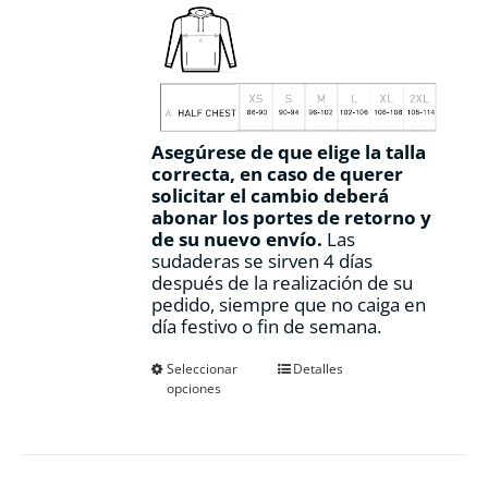
Asegúrese de que elige la talla
correcta, en caso de querer
solicitar el cambio deberá
abonar los portes de retorno y
de su nuevo envío.
Las
sudaderas se sirven 4 días
después de la realización de su
pedido, siempre que no caiga en
día festivo o fin de semana.
Este
Seleccionar
Detalles
opciones
producto
tiene
múltiples
variantes.
Las