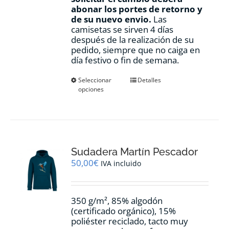
abonar los portes de retorno y
de su nuevo envio.
Las
camisetas se sirven 4 días
después de la realización de su
pedido, siempre que no caiga en
día festivo o fin de semana.
Este
Seleccionar
Detalles
opciones
producto
tiene
múltiples
variantes.
Las
opciones
Sudadera Martín Pescador
se
pueden
50,00
€
IVA incluido
elegir
en
la
350 g/m², 85% algodón
página
(certificado orgánico), 15%
de
poliéster reciclado, tacto muy
producto