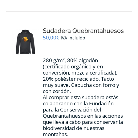
tiene
múltiples
variantes.
Las
opciones
Sudadera Quebrantahuesos
se
pueden
50,00
€
IVA incluido
elegir
en
la
280 g/m², 80% algodón
página
(certificado orgánico y en
de
conversión, mezcla certificada),
producto
20% poliéster reciclado. Tacto
muy suave. Capucha con forro y
con cordón.
Al comprar esta sudadera estás
colaborando con la Fundación
para la Conservación del
Quebrantahuesos en las acciones
que lleva a cabo para conservar la
biodiversidad de nuestras
montañas.