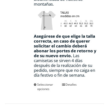
montañas.
Asegúrese de que elige la talla
correcta, en caso de querer
solicitar el cambio deberá
abonar los portes de retorno y
de su nuevo envio.
Las
camisetas se sirven 4 días
después de la realización de su
pedido, siempre que no caiga en
día festivo o fin de semana.
Este
Seleccionar
Detalles
opciones
producto
tiene
múltiples
variantes.