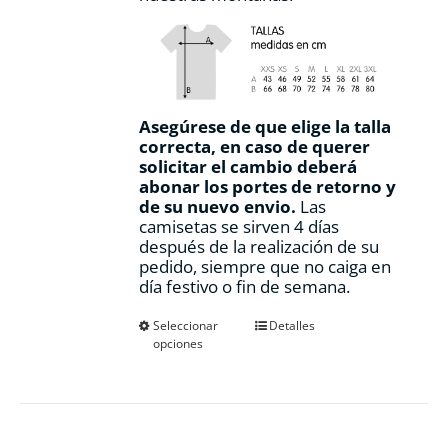
Asegúrese de que elige la talla
correcta, en caso de querer
solicitar el cambio deberá
abonar los portes de retorno y
de su nuevo envio.
Las
camisetas se sirven 4 días
después de la realización de su
pedido, siempre que no caiga en
día festivo o fin de semana.
Este
Seleccionar
Detalles
opciones
producto
tiene
múltiples
variantes.
Las
opciones