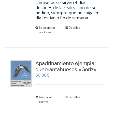
camisetas se sirven 4 días
después de la realización de su
pedido, siempre que no caiga en
día festivo o fin de semana.
Este
Seleccionar
Detalles
opciones
producto
tiene
múltiples
variantes.
Las
opciones
Apadrinamiento ejemplar
se
pueden
quebrantahuesos «Góriz»
elegir
60,00
€
en
la
página
de
Añadir al
Detalles
producto
carrito