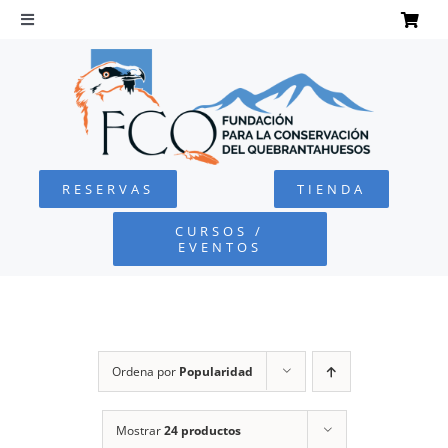
Saltar
al
Toggle
Navigation
contenido
INICIO
QUEBRANTAHUESOS
RESERVAS
TIENDA
FUNDACIÓN
CURSOS /
EVENTOS
PROYECTOS
DEFENSA AMBIENTAL
Ordena por
Popularidad
COLABORA
Mostrar
24 productos