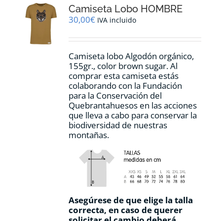
Camiseta Lobo HOMBRE
se
pueden
30,00
€
IVA incluido
elegir
en
la
Camiseta lobo Algodón orgánico,
página
155gr., color
brown sugar.
Al
de
comprar esta camiseta estás
producto
colaborando con la Fundación
para la Conservación del
Quebrantahuesos en las acciones
que lleva a cabo para conservar la
biodiversidad de nuestras
montañas.
Asegúrese de que elige la talla
correcta, en caso de querer
solicitar el cambio deberá