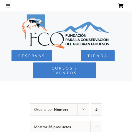
Saltar
al
Toggle
Navigation
contenido
INICIO
QUEBRANTAHUESOS
RESERVAS
TIENDA
FUNDACIÓN
CURSOS /
EVENTOS
PROYECTOS
DEFENSA AMBIENTAL
Ordena por
Nombre
COLABORA
Mostrar
36 productos