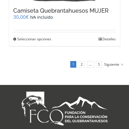
Camiseta Quebrantahuesos MUJER
30,00
€
IVA incluido
Este
Seleccionar opciones
Detalles
producto
tiene
múltiples
variantes.
1
2
…
5
Siguiente
Las
opciones
se
pueden
elegir
en
la
página
de
producto