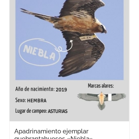
Apadrinamiento ejemplar
quebrantahuesos «Niebla»