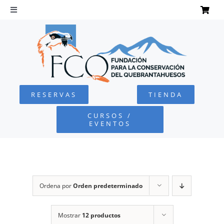
Saltar
al
Toggle
Navigation
contenido
INICIO
QUEBRANTAHUESOS
RESERVAS
TIENDA
FUNDACIÓN
CURSOS /
EVENTOS
PROYECTOS
DEFENSA AMBIENTAL
Ordena por
Orden predeterminado
COLABORA
Mostrar
12 productos