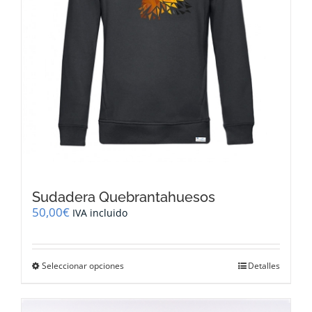
página
de
producto
Sudadera Quebrantahuesos
50,00
€
IVA incluido
Este
Seleccionar opciones
Detalles
producto
tiene
múltiples