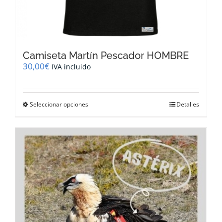
Camiseta Martín Pescador HOMBRE
30,00
€
IVA incluido
Este
Seleccionar opciones
Detalles
producto
tiene
múltiples
variantes.
Las
opciones
se
pueden
elegir
en
la