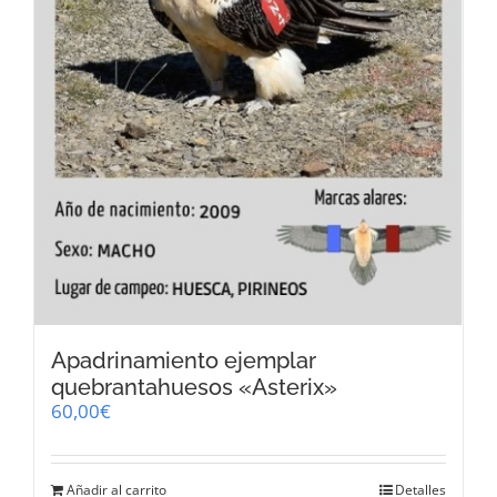
página
de
producto
Apadrinamiento ejemplar
quebrantahuesos «Asterix»
60,00
€
Añadir al carrito
Detalles