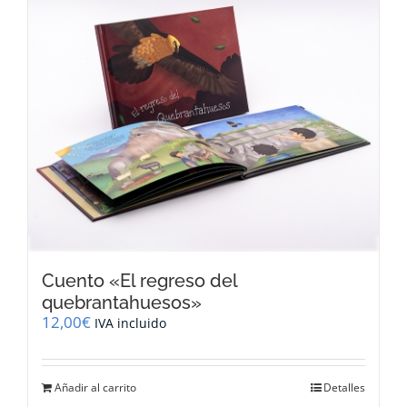
variantes.
Las
opciones
se
pueden
elegir
en
la
página
de
producto
Cuento «El regreso del
quebrantahuesos»
12,00
€
IVA incluido
Añadir al carrito
Detalles