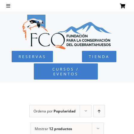
Saltar
al
Toggle
Navigation
contenido
INICIO
QUEBRANTAHUESOS
RESERVAS
TIENDA
FUNDACIÓN
CURSOS /
EVENTOS
PROYECTOS
DEFENSA AMBIENTAL
Ordena por
Popularidad
COLABORA
Mostrar
12 productos