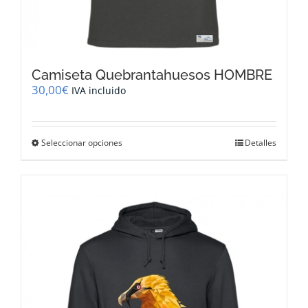
Camiseta Quebrantahuesos HOMBRE
30,00
€
IVA incluido
Este
Seleccionar opciones
Detalles
producto
tiene
múltiples
variantes.
Las
opciones
se
pueden
elegir
en
la