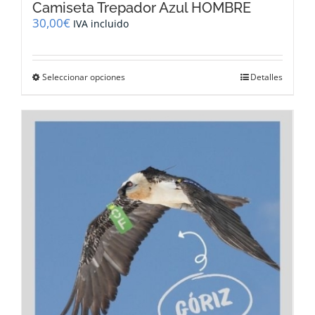
Camiseta Trepador Azul HOMBRE
30,00
€
IVA incluido
Este
Seleccionar opciones
Detalles
producto
tiene
múltiples
variantes.
Las
opciones
se
pueden
elegir
en
la
página
de
producto