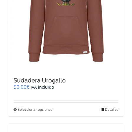
Sudadera Urogallo
50,00
€
IVA incluido
Este
Seleccionar opciones
Detalles
producto
tiene
múltiples