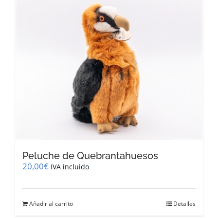
múltiples
variantes.
Las
opciones
se
pueden
elegir
en
la
página
de
producto
Peluche de Quebrantahuesos
20,00
€
IVA incluido
Añadir al carrito
Detalles