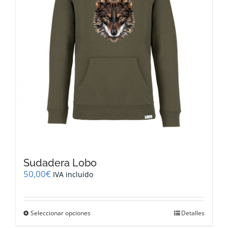
la
página
de
producto
Sudadera Lobo
50,00
€
IVA incluido
Este
Seleccionar opciones
Detalles
producto