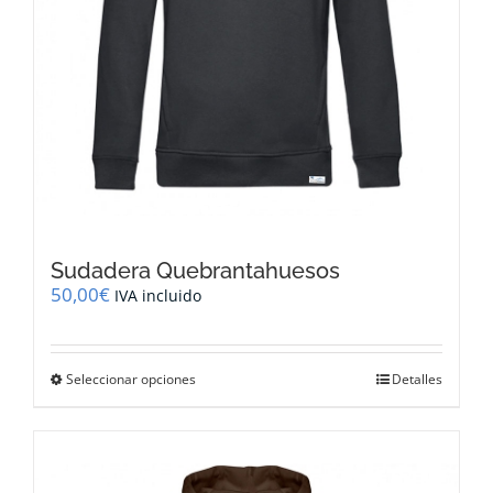
producto
Sudadera Quebrantahuesos
50,00
€
IVA incluido
Este
Seleccionar opciones
Detalles
producto
tiene
múltiples
variantes.
Las