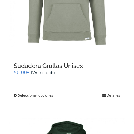
Sudadera Grullas Unisex
50,00
€
IVA incluido
Este
Seleccionar opciones
Detalles
producto
tiene
múltiples
variantes.
Las
opciones