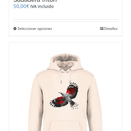
50,00
€
IVA incluido
Este
Seleccionar opciones
Detalles
producto
tiene
múltiples
variantes.
Las
opciones
se
pueden
elegir
en
la
página
de
producto