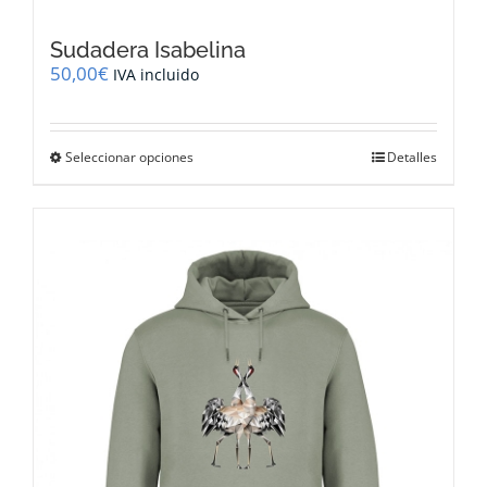
Sudadera Isabelina
50,00
€
IVA incluido
Este
Seleccionar opciones
Detalles
producto
tiene
múltiples
variantes.
Las
opciones
se
pueden
elegir
en
la
página
de
producto