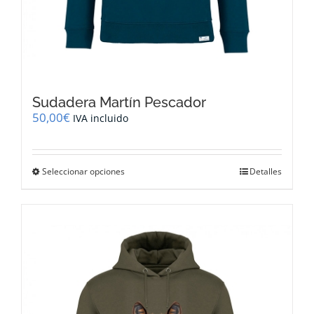
Sudadera Martín Pescador
50,00
€
IVA incluido
Este
Seleccionar opciones
Detalles
producto
tiene
múltiples
variantes.
Las
opciones
se
pueden
elegir
en