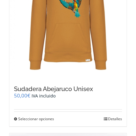
página
de
producto
Sudadera Abejaruco Unisex
50,00
€
IVA incluido
Este
Seleccionar opciones
Detalles
producto
tiene