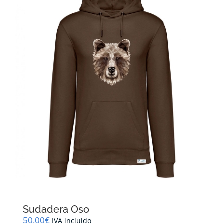
opciones
se
pueden
elegir
en
la
página
de
producto
Sudadera Oso
50,00
€
IVA incluido