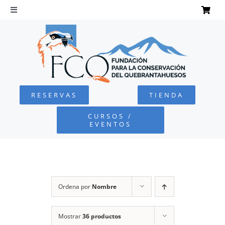
Saltar
al
Toggle
Navigation
contenido
INICIO
QUEBRANTAHUESOS
RESERVAS
TIENDA
FUNDACIÓN
CURSOS /
EVENTOS
PROYECTOS
DEFENSA AMBIENTAL
Ordena por
Nombre
COLABORA
Mostrar
36 productos