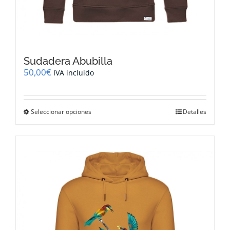
Sudadera Abubilla
50,00
€
IVA incluido
Este
Seleccionar opciones
Detalles
producto
tiene
múltiples
variantes.
Las
opciones
se
pueden
elegir
en
la