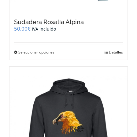
Sudadera Rosalía Alpina
50,00
€
IVA incluido
Este
Seleccionar opciones
Detalles
producto
tiene
múltiples
variantes.
Las
opciones
se
pueden
elegir
en
la
página
de