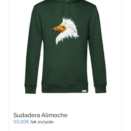
se
pueden
elegir
en
la
página
de
producto
Sudadera Alimoche
50,00
€
IVA incluido