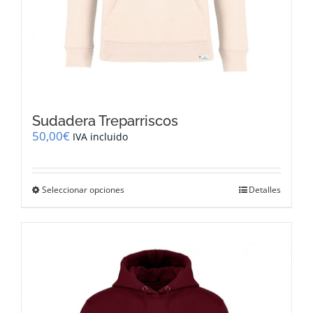
Sudadera Treparriscos
50,00
€
IVA incluido
Este
Seleccionar opciones
Detalles
producto
tiene
múltiples
variantes.
Las
opciones
se
pueden