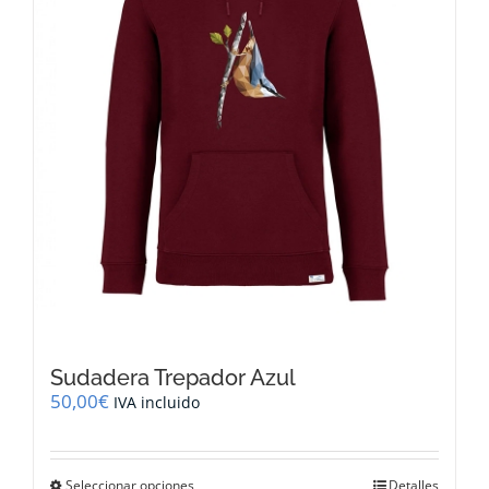
elegir
en
la
página
de
producto
Sudadera Trepador Azul
50,00
€
IVA incluido
Este
Seleccionar opciones
Detalles