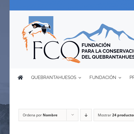
Saltar
al
contenido
QUEBRANTAHUESOS
FUNDACIÓN
P
Ordena por
Nombre
Mostrar
24 producto