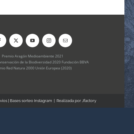
Premio Aragón Medioambiente 2021
onservación de la Biodiversidad 2020 Fundación BBVA
mio Red Natura 2000 Unión Europea (2020)
víos
|
Bases sorteo Instagram
| Realizada por
Jfactory