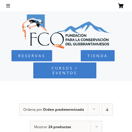
Saltar
al
Toggle
Navigation
contenido
INICIO
QUEBRANTAHUESOS
RESERVAS
TIENDA
FUNDACIÓN
CURSOS /
EVENTOS
PROYECTOS
DEFENSA AMBIENTAL
Ordena por
Orden predeterminado
COLABORA
Mostrar
24 productos