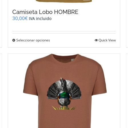
Camiseta Lobo HOMBRE
30,00
€
IVA incluido
Este
Seleccionar opciones
Quick View
producto
tiene
múltiples
variantes.
Las
opciones
se
pueden
elegir
en
la
página
de
producto