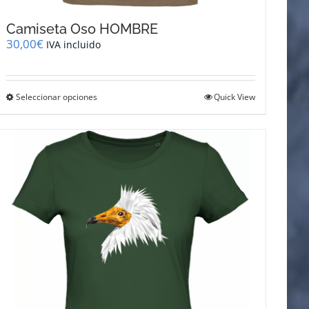
Camiseta Oso HOMBRE
30,00
€
IVA incluido
Este
Seleccionar opciones
Quick View
producto
tiene
múltiples
variantes.
Las
opciones
se
pueden
elegir
en
la
página
de
producto