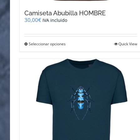
Camiseta Abubilla HOMBRE
30,00
€
IVA incluido
Este
Seleccionar opciones
Quick View
producto
tiene
múltiples
variantes.
Las
opciones
se
pueden
elegir
en
la
página
de
producto