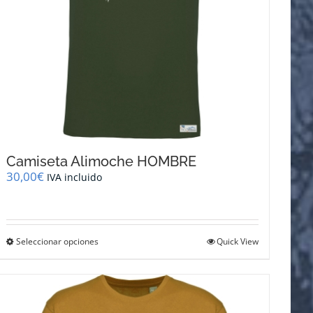
Camiseta Alimoche HOMBRE
30,00
€
IVA incluido
Este
Seleccionar opciones
Quick View
producto
tiene
múltiples
variantes.
Las