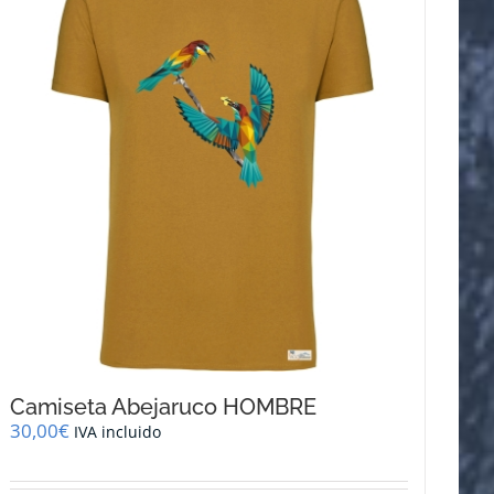
opciones
se
pueden
elegir
en
la
página
de
producto
Camiseta Abejaruco HOMBRE
30,00
€
IVA incluido