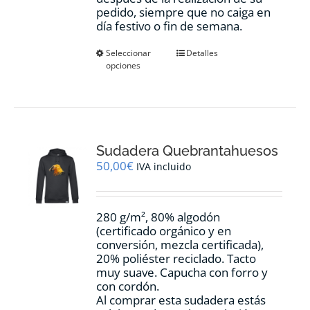
pedido, siempre que no caiga en
día festivo o fin de semana.
Este
Seleccionar
Detalles
opciones
producto
tiene
múltiples
variantes.
Las
opciones
Sudadera Quebrantahuesos
se
pueden
50,00
€
IVA incluido
elegir
en
la
280 g/m², 80% algodón
página
(certificado orgánico y en
de
conversión, mezcla certificada),
producto
20% poliéster reciclado. Tacto
muy suave. Capucha con forro y
con cordón.
Al comprar esta sudadera estás