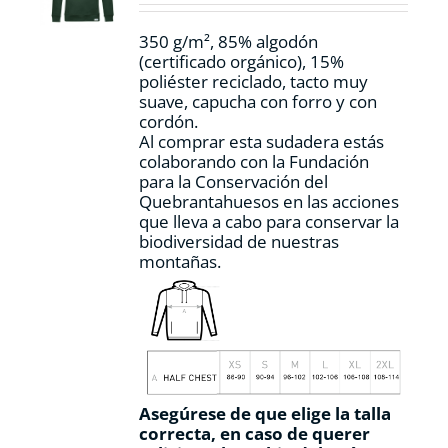
en
la
350 g/m², 85% algodón
página
(certificado orgánico), 15%
de
poliéster reciclado, tacto muy
producto
suave, capucha con forro y con
cordón.
Al comprar esta sudadera estás
colaborando con la Fundación
para la Conservación del
Quebrantahuesos en las acciones
que lleva a cabo para conservar la
biodiversidad de nuestras
montañas.
Asegúrese de que elige la talla
correcta, en caso de querer