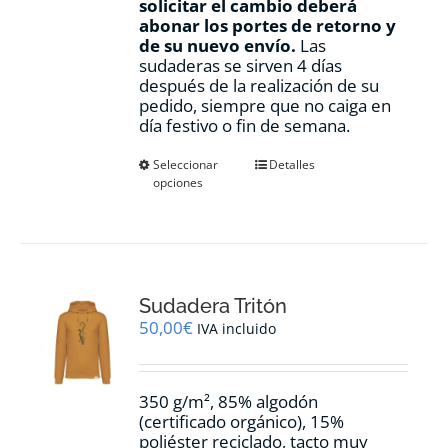
solicitar el cambio deberá
abonar los portes de retorno y
de su nuevo envío.
Las
sudaderas se sirven 4 días
después de la realización de su
pedido, siempre que no caiga en
día festivo o fin de semana.
Este
Seleccionar
Detalles
opciones
producto
tiene
múltiples
variantes.
Las
opciones
Sudadera Tritón
se
pueden
50,00
€
IVA incluido
elegir
en
la
350 g/m², 85% algodón
página
(certificado orgánico), 15%
de
poliéster reciclado, tacto muy
producto