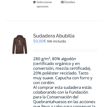
Este
Seleccionar
Detalles
opciones
producto
tiene
múltiples
variantes.
Las
opciones
Sudadera Abubilla
se
pueden
50,00
€
IVA incluido
elegir
en
la
280 g/m², 80% algodón
página
(certificado orgánico y en
de
conversión, mezcla certificada),
producto
20% poliéster reciclado. Tacto
muy suave. Capucha con forro y
con cordón.
Al comprar esta sudadera estás
colaborando con la Fundación
para la Conservación del
Quebrantahuesos en las acciones
que lleva a cabo para conservar la