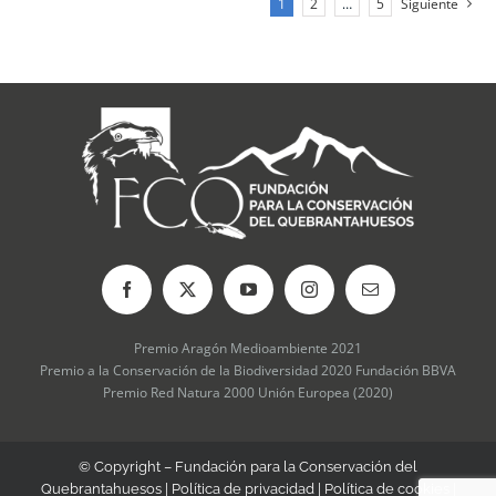
1
2
…
5
Siguiente
se
pueden
elegir
en
la
página
de
producto
Premio Aragón Medioambiente 2021
Premio a la Conservación de la Biodiversidad 2020 Fundación BBVA
Premio Red Natura 2000 Unión Europea (2020)
© Copyright – Fundación para la Conservación del
Quebrantahuesos |
Política de privacidad
|
Política de cookies
|