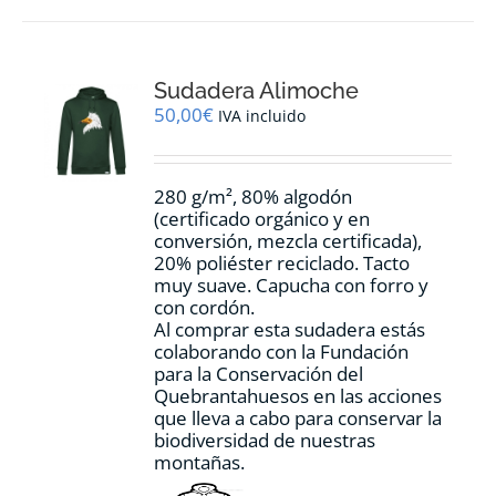
múltiples
variantes.
Las
opciones
Sudadera Alimoche
se
pueden
50,00
€
IVA incluido
elegir
en
la
280 g/m², 80% algodón
página
(certificado orgánico y en
de
conversión, mezcla certificada),
producto
20% poliéster reciclado. Tacto
muy suave. Capucha con forro y
con cordón.
Al comprar esta sudadera estás
colaborando con la Fundación
para la Conservación del
Quebrantahuesos en las acciones
que lleva a cabo para conservar la
biodiversidad de nuestras
montañas.