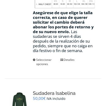
Asegúrese de que elige la talla
correcta, en caso de querer
solicitar el cambio deberá
abonar los portes de retorno y
de su nuevo envío.
Las
sudaderas se sirven 4 días
después de la realización de su
pedido, siempre que no caiga en
día festivo o fin de semana.
Este
Seleccionar
Detalles
opciones
producto
tiene
múltiples
variantes.
Las
opciones
Sudadera Isabelina
se
pueden
50,00
€
IVA incluido
elegir