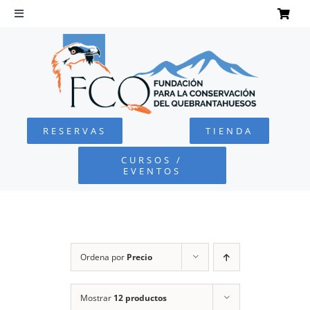
Saltar
al
Toggle
Navigation
contenido
INICIO
QUEBRANTAHUESOS
RESERVAS
TIENDA
FUNDACIÓN
CURSOS /
EVENTOS
PROYECTOS
DEFENSA AMBIENTAL
Ordena por
Precio
COLABORA
Mostrar
12 productos