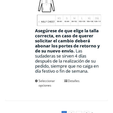
Asegúrese de que elige la talla
correcta, en caso de querer
solicitar el cambio deberá
abonar los portes de retorno y
de su nuevo envío.
Las
sudaderas se sirven 4 días
después de la realización de su
pedido, siempre que no caiga en
día festivo o fin de semana.
Este
Seleccionar
Detalles
opciones
producto
tiene
múltiples
variantes.
Las
opciones