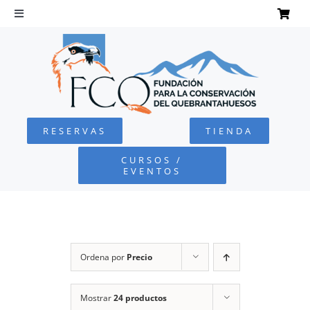
Saltar
al
Toggle
Navigation
contenido
INICIO
QUEBRANTAHUESOS
RESERVAS
TIENDA
FUNDACIÓN
CURSOS /
EVENTOS
PROYECTOS
DEFENSA AMBIENTAL
Ordena por
Precio
COLABORA
Mostrar
24 productos