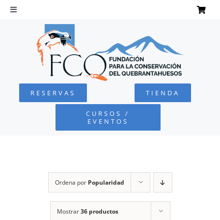
Saltar
al
Toggle
Navigation
contenido
INICIO
QUEBRANTAHUESOS
RESERVAS
TIENDA
FUNDACIÓN
CURSOS /
EVENTOS
PROYECTOS
DEFENSA AMBIENTAL
Ordena por
Popularidad
COLABORA
Mostrar
36 productos