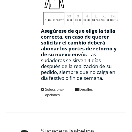
Asegúrese de que elige la talla
correcta, en caso de querer
solicitar el cambio deberá
abonar los portes de retorno y
de su nuevo envío.
Las
sudaderas se sirven 4 días
después de la realización de su
pedido, siempre que no caiga en
día festivo o fin de semana.
Este
Seleccionar
Detalles
opciones
producto
tiene
múltiples
variantes.
Las
opciones
Sudadera Isabelina
se