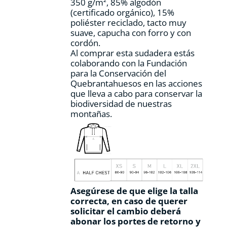
350 g/m², 85% algodón
página
(certificado orgánico), 15%
de
poliéster reciclado, tacto muy
producto
suave, capucha con forro y con
cordón.
Al comprar esta sudadera estás
colaborando con la Fundación
para la Conservación del
Quebrantahuesos en las acciones
que lleva a cabo para conservar la
biodiversidad de nuestras
montañas.
Asegúrese de que elige la talla
correcta, en caso de querer
solicitar el cambio deberá
abonar los portes de retorno y