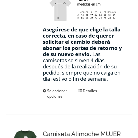
Asegúrese de que elige la talla
correcta, en caso de querer
solicitar el cambio deberá
abonar los portes de retorno y
de su nuevo envio.
Las
camisetas se sirven 4 días
después de la realización de su
pedido, siempre que no caiga en
día festivo o fin de semana.
Este
Seleccionar
Detalles
opciones
producto
tiene
múltiples
variantes.
Las
opciones
Camiseta Alimoche MUJER
se