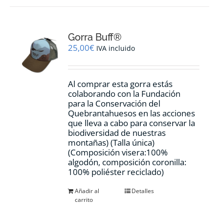
variantes.
Las
opciones
Gorra Buff®
se
pueden
25,00
€
IVA incluido
elegir
en
la
Al comprar esta gorra estás
página
colaborando con la Fundación
de
para la Conservación del
producto
Quebrantahuesos en las acciones
que lleva a cabo para conservar la
biodiversidad de nuestras
montañas) (Talla única)
(Composición visera:100%
algodón, composición coronilla:
100% poliéster reciclado)
Añadir al
Detalles
carrito