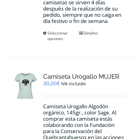
camisetas se sirven 4 días
después de la realización de su
pedido, siempre que no caiga en
día festivo o fin de semana.
Este
Seleccionar
Detalles
opciones
producto
tiene
múltiples
variantes.
Las
opciones
Camiseta Urogallo MUJER
se
pueden
30,00
€
IVA incluido
elegir
en
la
Camiseta Urogallo Algodón
página
orgánico, 145gr., color Sage. Al
de
comprar esta camiseta estás
producto
colaborando con la Fundación
para la Conservación del
Quebrantahuesos en las acciones