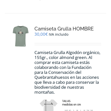
tiene
múltiples
variantes.
Las
opciones
Camiseta Grulla HOMBRE
se
pueden
30,00
€
IVA incluido
elegir
en
la
Camiseta Grulla Algodón orgánico,
página
155gr., color
almond green.
Al
de
comprar esta camiseta estás
producto
colaborando con la Fundación
para la Conservación del
Quebrantahuesos en las acciones
que lleva a cabo para conservar la
biodiversidad de nuestras
montañas.