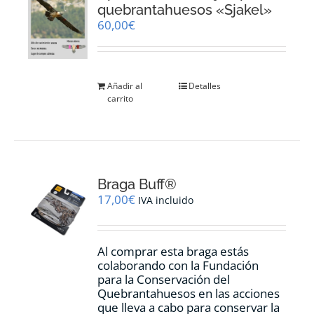
pueden
quebrantahuesos «Sjakel»
elegir
60,00
€
en
la
página
de
Añadir al
Detalles
producto
carrito
Braga Buff®
17,00
€
IVA incluido
Al comprar esta braga estás
colaborando con la Fundación
para la Conservación del
Quebrantahuesos en las acciones
que lleva a cabo para conservar la