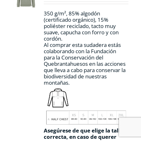
en
la
350 g/m², 85% algodón
página
(certificado orgánico), 15%
de
poliéster reciclado, tacto muy
producto
suave, capucha con forro y con
cordón.
Al comprar esta sudadera estás
colaborando con la Fundación
para la Conservación del
Quebrantahuesos en las acciones
que lleva a cabo para conservar la
biodiversidad de nuestras
montañas.
Asegúrese de que elige la talla
correcta, en caso de querer