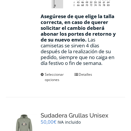
Asegúrese de que elige la talla
correcta, en caso de querer
solicitar el cambio deberá
abonar los portes de retorno y
de su nuevo envio.
Las
camisetas se sirven 4 días
después de la realización de su
pedido, siempre que no caiga en
día festivo o fin de semana.
Este
Seleccionar
Detalles
opciones
producto
tiene
múltiples
variantes.
Las
opciones
Sudadera Grullas Unisex
se
pueden
50,00
€
IVA incluido
elegir