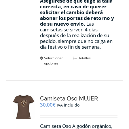
Asegúrese de que elige la talla
correcta, en caso de querer
solicitar el cambio deberá
abonar los portes de retorno y
de su nuevo envio.
Las
camisetas se sirven 4 días
después de la realización de su
pedido, siempre que no caiga en
día festivo o fin de semana.
Este
Seleccionar
Detalles
opciones
producto
tiene
múltiples
variantes.
Las
opciones
Camiseta Oso MUJER
se
pueden
30,00
€
IVA incluido
elegir
en
la
Camiseta Oso Algodón orgánico,
página