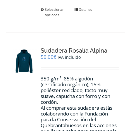
Este
Seleccionar
Detalles
opciones
producto
tiene
múltiples
variantes.
Las
opciones
Sudadera Rosalía Alpina
se
pueden
50,00
€
IVA incluido
elegir
en
la
350 g/m², 85% algodón
página
(certificado orgánico), 15%
de
poliéster reciclado, tacto muy
producto
suave, capucha con forro y con
cordón.
Al comprar esta sudadera estás
colaborando con la Fundación
para la Conservación del
Quebrantahuesos en las acciones