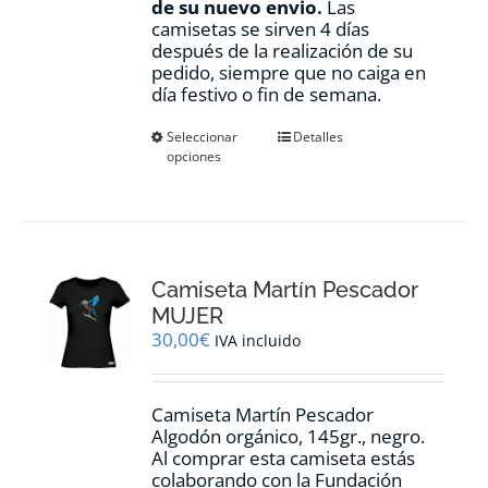
de su nuevo envio.
Las
camisetas se sirven 4 días
después de la realización de su
pedido, siempre que no caiga en
día festivo o fin de semana.
Este
Seleccionar
Detalles
opciones
producto
tiene
múltiples
variantes.
Las
opciones
Camiseta Martín Pescador
se
pueden
MUJER
elegir
30,00
€
IVA incluido
en
la
página
Camiseta Martín Pescador
de
Algodón orgánico, 145gr., negro.
producto
Al comprar esta camiseta estás
colaborando con la Fundación