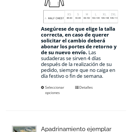
Asegúrese de que elige la talla
correcta, en caso de querer
solicitar el cambio deberá
abonar los portes de retorno y
de su nuevo envío.
Las
sudaderas se sirven 4 días
después de la realización de su
pedido, siempre que no caiga en
día festivo o fin de semana.
Este
Seleccionar
Detalles
opciones
producto
tiene
múltiples
variantes.
Las
opciones
Apadrinamiento ejemplar
se