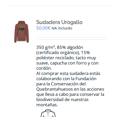
múltiples
variantes.
Las
opciones
Sudadera Urogallo
se
pueden
50,00
€
IVA incluido
elegir
en
la
350 g/m², 85% algodón
página
(certificado orgánico), 15%
de
poliéster reciclado, tacto muy
producto
suave, capucha con forro y con
cordón.
Al comprar esta sudadera estás
colaborando con la Fundación
para la Conservación del
Quebrantahuesos en las acciones
que lleva a cabo para conservar la
biodiversidad de nuestras
montañas.