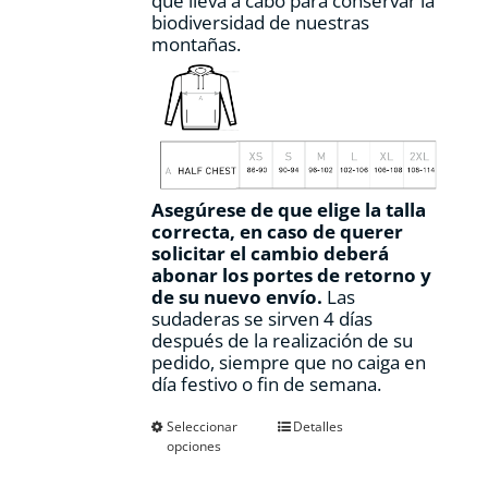
que lleva a cabo para conservar la
biodiversidad de nuestras
montañas.
Asegúrese de que elige la talla
correcta, en caso de querer
solicitar el cambio deberá
abonar los portes de retorno y
de su nuevo envío.
Las
sudaderas se sirven 4 días
después de la realización de su
pedido, siempre que no caiga en
día festivo o fin de semana.
Este
Seleccionar
Detalles
opciones
producto
tiene