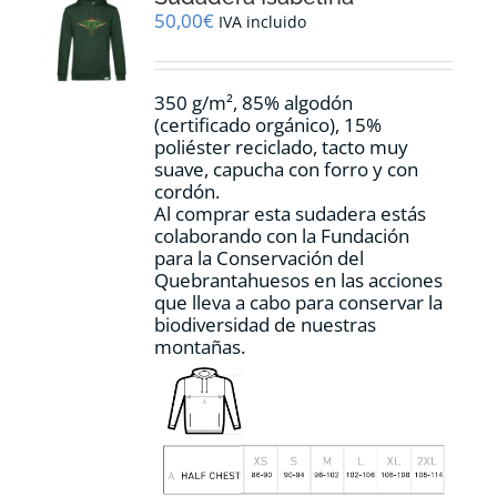
pueden
50,00
€
IVA incluido
elegir
en
la
350 g/m², 85% algodón
página
(certificado orgánico), 15%
de
poliéster reciclado, tacto muy
producto
suave, capucha con forro y con
cordón.
Al comprar esta sudadera estás
colaborando con la Fundación
para la Conservación del
Quebrantahuesos en las acciones
que lleva a cabo para conservar la
biodiversidad de nuestras
montañas.