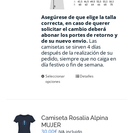
Asegúrese de que elige la talla
correcta, en caso de querer
solicitar el cambio deberá
abonar los portes de retorno y
de su nuevo envio.
Las
camisetas se sirven 4 días
después de la realización de su
pedido, siempre que no caiga en
día festivo o fin de semana.
Este
Seleccionar
Detalles
opciones
producto
tiene
múltiples
variantes.
Las
opciones
Camiseta Rosalia Alpina
se
pueden
MUJER
elegir
30,00
€
IVA incluido