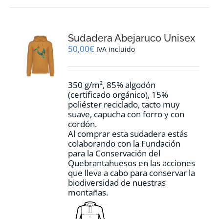
variantes.
Las
opciones
Sudadera Abejaruco Unisex
se
pueden
50,00
€
IVA incluido
elegir
en
la
350 g/m², 85% algodón
página
(certificado orgánico), 15%
de
poliéster reciclado, tacto muy
producto
suave, capucha con forro y con
cordón.
Al comprar esta sudadera estás
colaborando con la Fundación
para la Conservación del
Quebrantahuesos en las acciones
que lleva a cabo para conservar la
biodiversidad de nuestras
montañas.