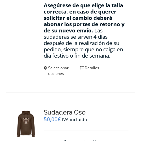
Asegúrese de que elige la talla
correcta, en caso de querer
solicitar el cambio deberá
abonar los portes de retorno y
de su nuevo envío.
Las
sudaderas se sirven 4 días
después de la realización de su
pedido, siempre que no caiga en
día festivo o fin de semana.
Este
Seleccionar
Detalles
opciones
producto
tiene
múltiples
variantes.
Las
opciones
Sudadera Oso
se
pueden
50,00
€
IVA incluido
elegir
en
la