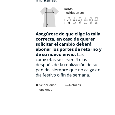
Asegúrese de que elige la talla
correcta, en caso de querer
solicitar el cambio deberá
abonar los portes de retorno y
de su nuevo envio.
Las
camisetas se sirven 4 días
después de la realización de su
pedido, siempre que no caiga en
día festivo o fin de semana.
Este
Seleccionar
Detalles
opciones
producto
tiene
múltiples
variantes.
Las