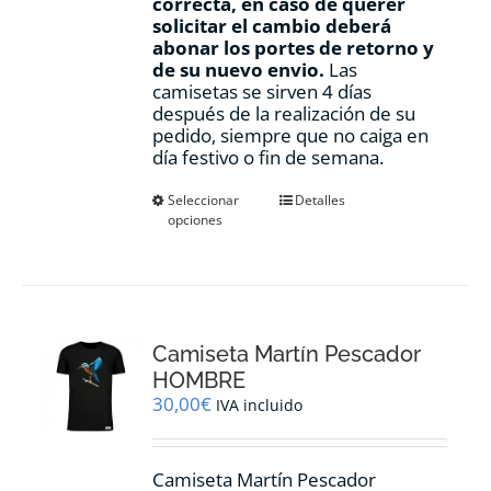
correcta, en caso de querer
solicitar el cambio deberá
abonar los portes de retorno y
de su nuevo envio.
Las
camisetas se sirven 4 días
después de la realización de su
pedido, siempre que no caiga en
día festivo o fin de semana.
Este
Seleccionar
Detalles
opciones
producto
tiene
múltiples
variantes.
Las
opciones
Camiseta Martín Pescador
se
pueden
HOMBRE
elegir
30,00
€
IVA incluido
en
la
página
Camiseta Martín Pescador
de