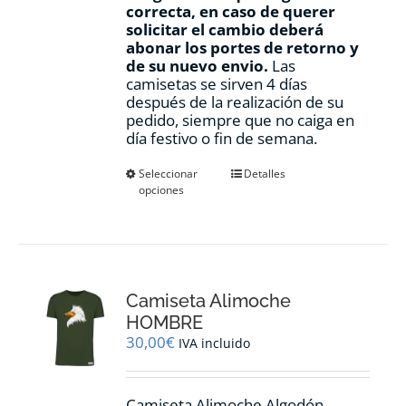
correcta, en caso de querer
solicitar el cambio deberá
abonar los portes de retorno y
de su nuevo envio.
Las
camisetas se sirven 4 días
después de la realización de su
pedido, siempre que no caiga en
día festivo o fin de semana.
Este
Seleccionar
Detalles
opciones
producto
tiene
múltiples
variantes.
Las
opciones
Camiseta Alimoche
se
pueden
HOMBRE
elegir
30,00
€
IVA incluido
en
la
página
Camiseta Alimoche Algodón