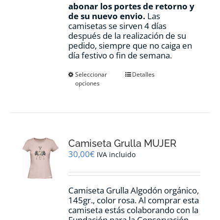
abonar los portes de retorno y
de su nuevo envio.
Las
camisetas se sirven 4 días
después de la realización de su
pedido, siempre que no caiga en
día festivo o fin de semana.
Este
Seleccionar
Detalles
opciones
producto
tiene
múltiples
variantes.
Las
opciones
Camiseta Grulla MUJER
se
pueden
30,00
€
IVA incluido
elegir
en
la
Camiseta Grulla Algodón orgánico,
página
145gr., color rosa. Al comprar esta
de
camiseta estás colaborando con la
producto
Fundación para la Conservación