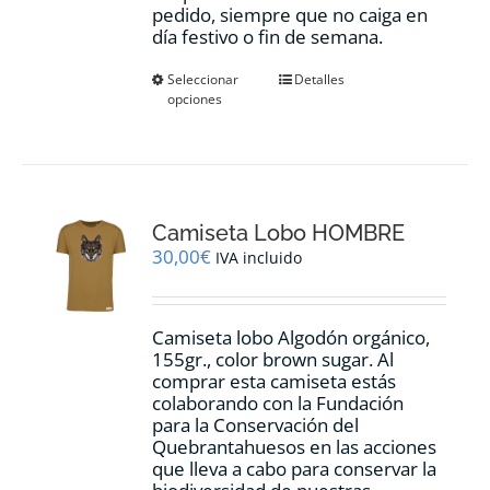
pedido, siempre que no caiga en
día festivo o fin de semana.
Este
Seleccionar
Detalles
opciones
producto
tiene
múltiples
variantes.
Las
opciones
Camiseta Lobo HOMBRE
se
pueden
30,00
€
IVA incluido
elegir
en
la
Camiseta lobo Algodón orgánico,
página
155gr., color
brown sugar.
Al
de
comprar esta camiseta estás
producto
colaborando con la Fundación
para la Conservación del
Quebrantahuesos en las acciones
que lleva a cabo para conservar la