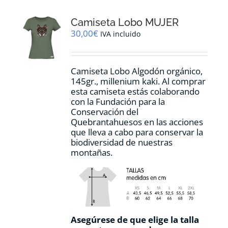
Las
opciones
Camiseta Lobo MUJER
se
pueden
30,00
€
IVA incluido
elegir
en
la
Camiseta Lobo Algodón orgánico,
página
145gr., millenium kaki. Al comprar
de
esta camiseta estás colaborando
producto
con la Fundación para la
Conservación del
Quebrantahuesos en las acciones
que lleva a cabo para conservar la
biodiversidad de nuestras
montañas.
Asegúrese de que elige la talla