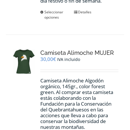
día festivo o fin de semana.
Este
Seleccionar
Detalles
opciones
producto
tiene
múltiples
variantes.
Las
opciones
Camiseta Alimoche MUJER
se
pueden
30,00
€
IVA incluido
elegir
en
la
Camiseta Alimoche Algodón
página
orgánico, 145gr., color forest
de
green. Al comprar esta camiseta
producto
estás colaborando con la
Fundación para la Conservación
del Quebrantahuesos en las
acciones que lleva a cabo para
conservar la biodiversidad de
nuestras montañas.