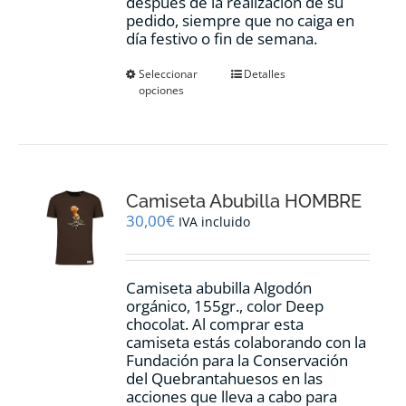
después de la realización de su
pedido, siempre que no caiga en
día festivo o fin de semana.
Este
Seleccionar
Detalles
opciones
producto
tiene
múltiples
variantes.
Las
opciones
Camiseta Abubilla HOMBRE
se
pueden
30,00
€
IVA incluido
elegir
en
la
Camiseta abubilla Algodón
página
orgánico, 155gr., color Deep
de
chocolat. Al comprar esta
producto
camiseta estás colaborando con la
Fundación para la Conservación
del Quebrantahuesos en las
acciones que lleva a cabo para