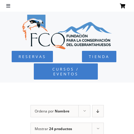
Saltar
al
Toggle
Navigation
contenido
INICIO
QUEBRANTAHUESOS
RESERVAS
TIENDA
FUNDACIÓN
CURSOS /
EVENTOS
PROYECTOS
DEFENSA AMBIENTAL
Ordena por
Nombre
COLABORA
Mostrar
24 productos