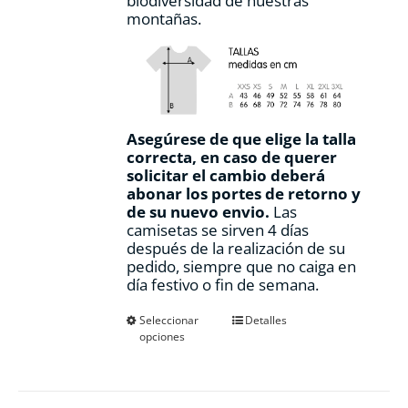
biodiversidad de nuestras
montañas.
Asegúrese de que elige la talla
correcta, en caso de querer
solicitar el cambio deberá
abonar los portes de retorno y
de su nuevo envio.
Las
camisetas se sirven 4 días
después de la realización de su
pedido, siempre que no caiga en
día festivo o fin de semana.
Este
Seleccionar
Detalles
opciones
producto
tiene
múltiples
variantes.