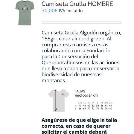
Camiseta Grulla HOMBRE
se
pueden
30,00
€
IVA incluido
elegir
en
la
Camiseta Grulla Algodón orgánico,
página
155gr., color
almond green.
Al
de
comprar esta camiseta estás
producto
colaborando con la Fundación
para la Conservación del
Quebrantahuesos en las acciones
que lleva a cabo para conservar la
biodiversidad de nuestras
montañas.
Asegúrese de que elige la talla
correcta, en caso de querer
solicitar el cambio deberá