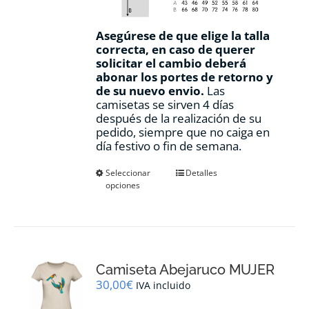
Asegúrese de que elige la talla
correcta, en caso de querer
solicitar el cambio deberá
abonar los portes de retorno y
de su nuevo envio.
Las
camisetas se sirven 4 días
después de la realización de su
pedido, siempre que no caiga en
día festivo o fin de semana.
Este
Seleccionar
Detalles
opciones
producto
tiene
múltiples
variantes.
Las
opciones
Camiseta Abejaruco MUJER
se
pueden
30,00
€
IVA incluido
elegir