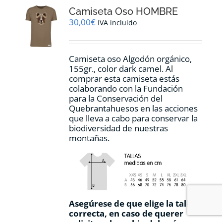
opciones
Camiseta Oso HOMBRE
se
pueden
30,00
€
IVA incluido
elegir
en
la
Camiseta oso Algodón orgánico,
página
155gr., color dark camel. Al
de
comprar esta camiseta estás
producto
colaborando con la Fundación
para la Conservación del
Quebrantahuesos en las acciones
que lleva a cabo para conservar la
biodiversidad de nuestras
montañas.
Asegúrese de que elige la talla
correcta, en caso de querer