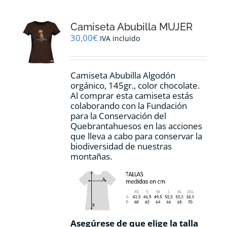
Las
opciones
Camiseta Abubilla MUJER
se
pueden
30,00
€
IVA incluido
elegir
en
la
Camiseta Abubilla Algodón
página
orgánico, 145gr., color chocolate.
de
Al comprar esta camiseta estás
producto
colaborando con la Fundación
para la Conservación del
Quebrantahuesos en las acciones
que lleva a cabo para conservar la
biodiversidad de nuestras
montañas.
Asegúrese de que elige la talla