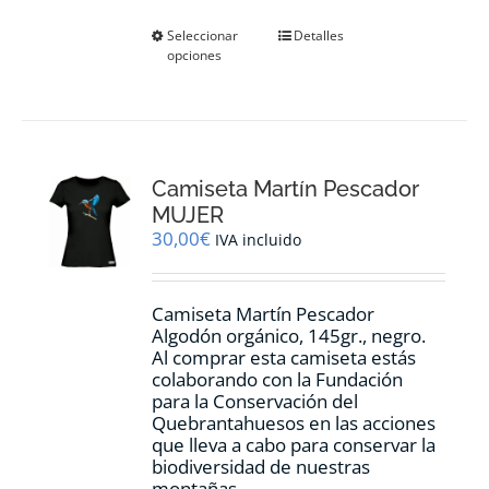
Este
Seleccionar
Detalles
opciones
producto
tiene
múltiples
variantes.
Las
opciones
Camiseta Martín Pescador
se
pueden
MUJER
elegir
30,00
€
IVA incluido
en
la
página
Camiseta Martín Pescador
de
Algodón orgánico, 145gr., negro.
producto
Al comprar esta camiseta estás
colaborando con la Fundación
para la Conservación del
Quebrantahuesos en las acciones
que lleva a cabo para conservar la
biodiversidad de nuestras
montañas.