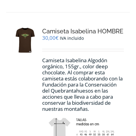
tiene
múltiples
variantes.
Las
opciones
Camiseta Isabelina HOMBRE
se
pueden
30,00
€
IVA incluido
elegir
en
la
Camiseta Isabelina Algodón
página
orgánico, 155gr., color
deep
de
chocolate.
Al comprar esta
producto
camiseta estás colaborando con la
Fundación para la Conservación
del Quebrantahuesos en las
acciones que lleva a cabo para
conservar la biodiversidad de
nuestras montañas.