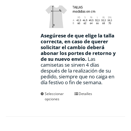
Asegúrese de que elige la talla
correcta, en caso de querer
solicitar el cambio deberá
abonar los portes de retorno y
de su nuevo envio.
Las
camisetas se sirven 4 días
después de la realización de su
pedido, siempre que no caiga en
día festivo o fin de semana.
Este
Seleccionar
Detalles
opciones
producto
tiene
múltiples
variantes.
Las
opciones