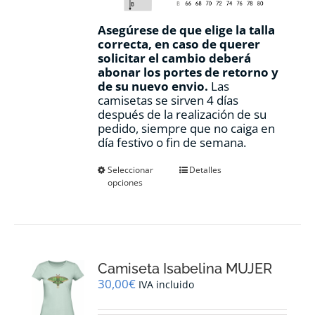
Asegúrese de que elige la talla
correcta, en caso de querer
solicitar el cambio deberá
abonar los portes de retorno y
de su nuevo envio.
Las
camisetas se sirven 4 días
después de la realización de su
pedido, siempre que no caiga en
día festivo o fin de semana.
Este
Seleccionar
Detalles
opciones
producto
tiene
múltiples
variantes.
Las
opciones
Camiseta Isabelina MUJER
se
pueden
30,00
€
IVA incluido
elegir
en