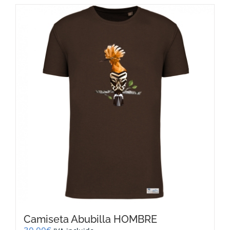
tiene
múltiples
variantes.
Las
opciones
se
pueden
elegir
en
la
página
de
producto
Camiseta Abubilla HOMBRE