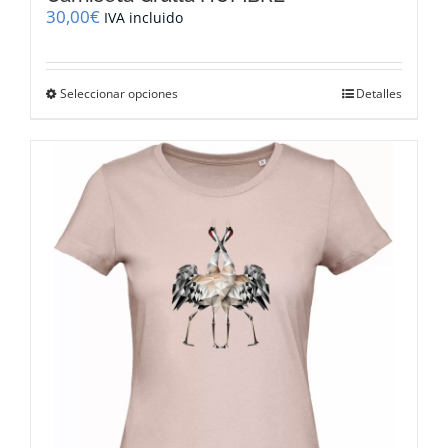
30,00
€
IVA incluido
Este
Seleccionar opciones
Detalles
producto
tiene
múltiples
variantes.
Las
opciones
se
pueden
elegir
en
la
página
de
producto