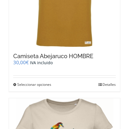
Camiseta Abejaruco HOMBRE
30,00
€
IVA incluido
Este
Seleccionar opciones
Detalles
producto
tiene
múltiples
variantes.
Las
opciones
se