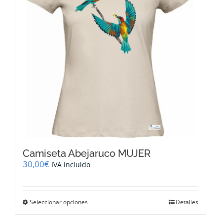
pueden
elegir
en
la
página
de
producto
Camiseta Abejaruco MUJER
30,00
€
IVA incluido
Este
Seleccionar opciones
Detalles
producto