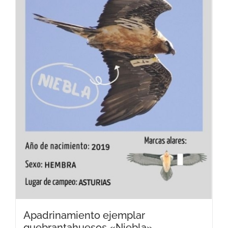
Apadrinamiento ejemplar
quebrantahuesos «Niebla»