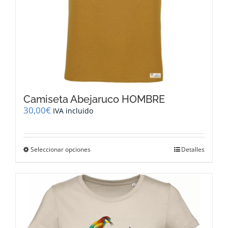
Camiseta Abejaruco HOMBRE
30,00
€
IVA incluido
Este
Seleccionar opciones
Detalles
producto
tiene
múltiples
variantes.
Las
opciones
se