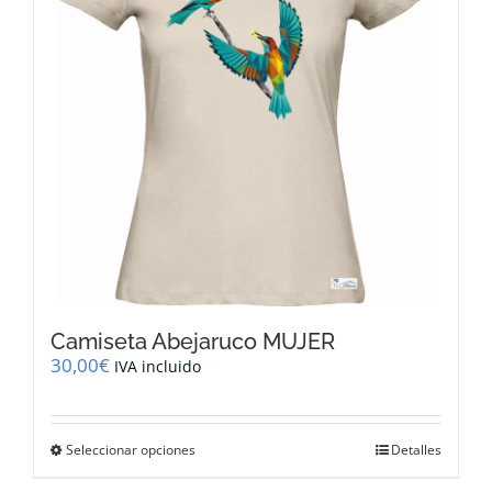
pueden
elegir
en
la
página
de
producto
Camiseta Abejaruco MUJER
30,00
€
IVA incluido
Este
Seleccionar opciones
Detalles
producto