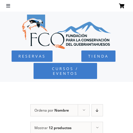
Saltar
al
Toggle
Navigation
contenido
INICIO
QUEBRANTAHUESOS
RESERVAS
TIENDA
FUNDACIÓN
CURSOS /
EVENTOS
PROYECTOS
DEFENSA AMBIENTAL
Ordena por
Nombre
COLABORA
Mostrar
12 productos