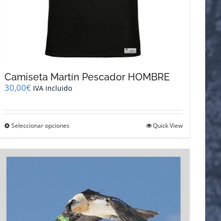
Camiseta Martín Pescador HOMBRE
30,00
€
IVA incluido
Este
Seleccionar opciones
Quick View
producto
tiene
múltiples
variantes.
Las
opciones
se
pueden
elegir