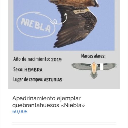
Apadrinamiento ejemplar
quebrantahuesos «Niebla»
60,00
€