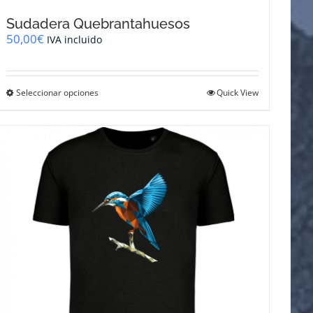
Sudadera Quebrantahuesos
50,00
€
IVA incluido
Este
Seleccionar opciones
Quick View
producto
tiene
múltiples
variantes.
Las
opciones
se
pueden
elegir
en
la
página
de
producto