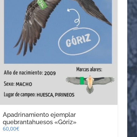
en
la
página
de
producto
Apadrinamiento ejemplar
quebrantahuesos «Góriz»
60,00
€