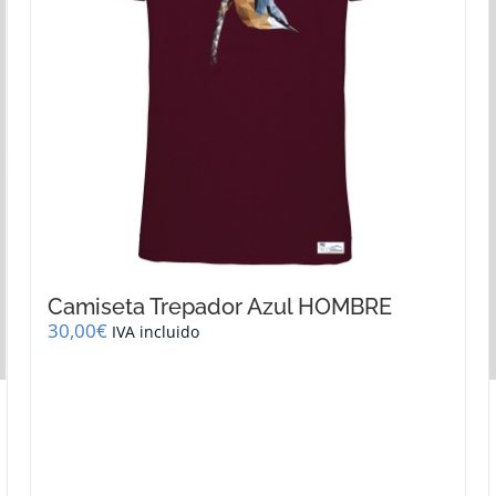
en
la
página
de
producto
Camiseta Trepador Azul HOMBRE
30,00
€
IVA incluido