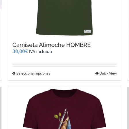
Camiseta Alimoche HOMBRE
30,00
€
IVA incluido
Este
Seleccionar opciones
Quick View
producto
tiene
múltiples
variantes.
Las
opciones
se
pueden
elegir