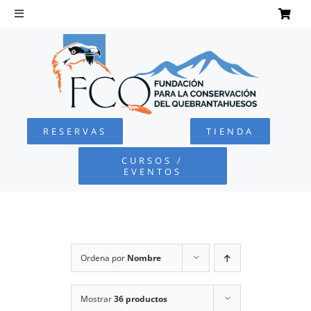
Saltar
al
Toggle
Navigation
contenido
INICIO
QUEBRANTAHUESOS
RESERVAS
TIENDA
FUNDACIÓN
CURSOS /
EVENTOS
PROYECTOS
DEFENSA AMBIENTAL
Ordena por
Nombre
COLABORA
Mostrar
36 productos