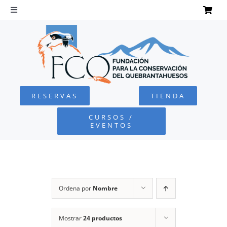
Saltar
al
Toggle
Navigation
contenido
INICIO
QUEBRANTAHUESOS
RESERVAS
TIENDA
FUNDACIÓN
CURSOS /
EVENTOS
PROYECTOS
DEFENSA AMBIENTAL
Ordena por
Nombre
COLABORA
Mostrar
24 productos