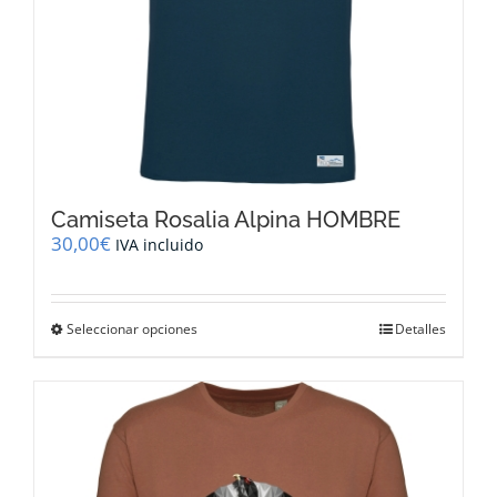
producto
Camiseta Rosalia Alpina HOMBRE
30,00
€
IVA incluido
Este
Seleccionar opciones
Detalles
producto
tiene
múltiples
variantes.
Las
opciones
se