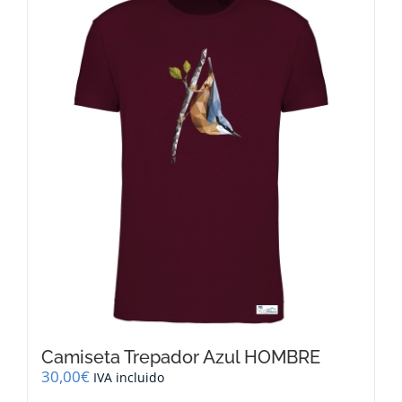
variantes.
Las
opciones
se
pueden
elegir
en
la
página
de
producto
Camiseta Trepador Azul HOMBRE
30,00
€
IVA incluido