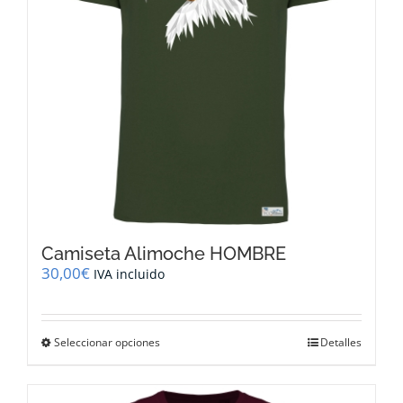
en
la
página
de
producto
Camiseta Alimoche HOMBRE
30,00
€
IVA incluido
Este
Seleccionar opciones
Detalles
producto
tiene
múltiples