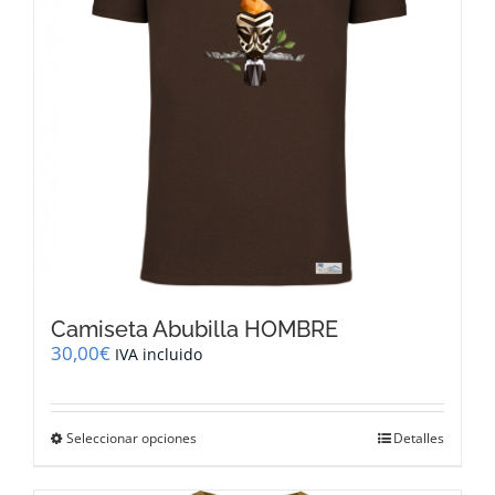
elegir
en
la
página
de
producto
Camiseta Abubilla HOMBRE
30,00
€
IVA incluido
Este
Seleccionar opciones
Detalles
producto
tiene