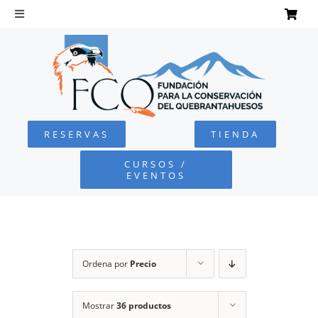
Saltar
al
Toggle
Navigation
contenido
INICIO
QUEBRANTAHUESOS
RESERVAS
TIENDA
FUNDACIÓN
CURSOS /
EVENTOS
PROYECTOS
DEFENSA AMBIENTAL
Ordena por
Precio
COLABORA
Mostrar
36 productos