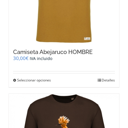
Camiseta Abejaruco HOMBRE
30,00
€
IVA incluido
Este
Seleccionar opciones
Detalles
producto
tiene
múltiples
variantes.
Las
opciones
se
pueden