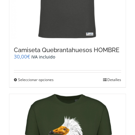
Camiseta Quebrantahuesos HOMBRE
30,00
€
IVA incluido
Este
Seleccionar opciones
Detalles
producto
tiene
múltiples
variantes.
Las
opciones
se
pueden
elegir