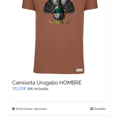
pueden
elegir
en
la
página
de
producto
Camiseta Urogallo HOMBRE
30,00
€
IVA incluido
Este
Seleccionar opciones
Detalles
producto