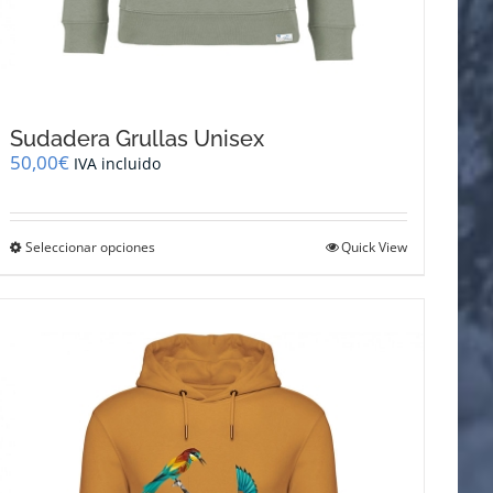
Sudadera Grullas Unisex
50,00
€
IVA incluido
Este
Seleccionar opciones
Quick View
producto
tiene
múltiples
variantes.
Las
opciones
se
pueden
elegir
en
la