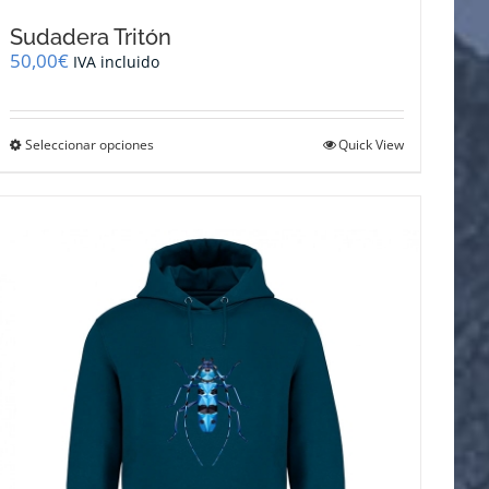
Sudadera Tritón
50,00
€
IVA incluido
Este
Seleccionar opciones
Quick View
producto
tiene
múltiples
variantes.
Las
opciones
se
pueden
elegir
en
la
página
de
producto