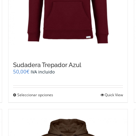
Sudadera Trepador Azul
50,00
€
IVA incluido
Este
Seleccionar opciones
Quick View
producto
tiene
múltiples
variantes.
Las
opciones