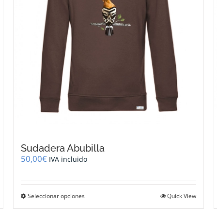
página
de
producto
Sudadera Abubilla
50,00
€
IVA incluido
Este
Seleccionar opciones
Quick View
producto
tiene