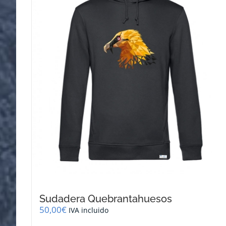
se
pueden
elegir
en
la
página
de
producto
Sudadera Quebrantahuesos
50,00
€
IVA incluido