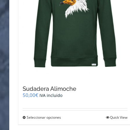
página
de
producto
Sudadera Alimoche
50,00
€
IVA incluido
Este
Seleccionar opciones
Quick View
producto
tiene