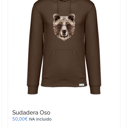
se
pueden
elegir
en
la
página
de
producto
Sudadera Oso
50,00
€
IVA incluido