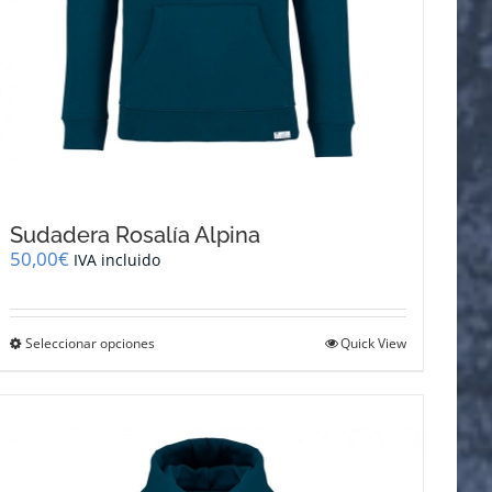
Sudadera Rosalía Alpina
50,00
€
IVA incluido
Este
Seleccionar opciones
Quick View
producto
tiene
múltiples
variantes.
Las
opciones