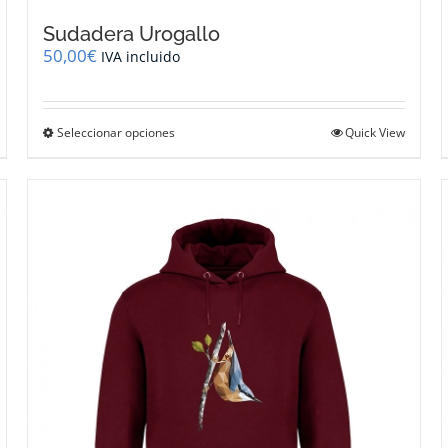
Sudadera Urogallo
50,00
€
IVA incluido
Este
Seleccionar opciones
Quick View
producto
tiene
múltiples
variantes.
Las
opciones
se
pueden
elegir
en
la
página
de
producto