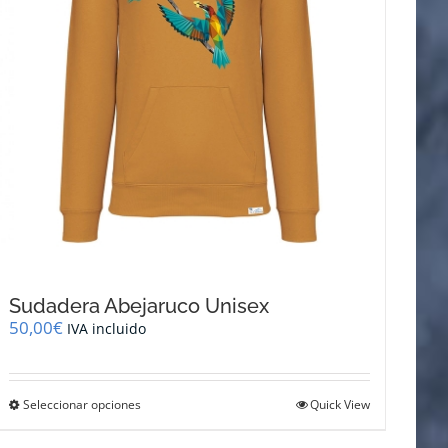
página
de
producto
Sudadera Abejaruco Unisex
50,00
€
IVA incluido
Este
Seleccionar opciones
Quick View
producto
tiene