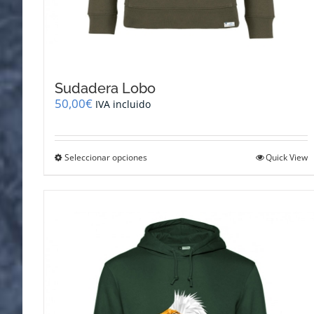
Sudadera Lobo
50,00
€
IVA incluido
Este
Seleccionar opciones
Quick View
producto
tiene
múltiples
variantes.
Las
opciones
se
pueden
elegir
en
la