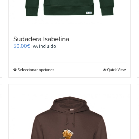
Sudadera Isabelina
50,00
€
IVA incluido
Este
Seleccionar opciones
Quick View
producto
tiene
múltiples
variantes.
Las
opciones
se
pueden
elegir
en
la