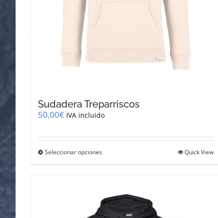
Sudadera Treparriscos
50,00
€
IVA incluido
Este
Seleccionar opciones
Quick View
producto
tiene
múltiples
variantes.
Las
opciones