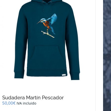
se
pueden
elegir
en
la
página
de
producto
Sudadera Martín Pescador
50,00
€
IVA incluido