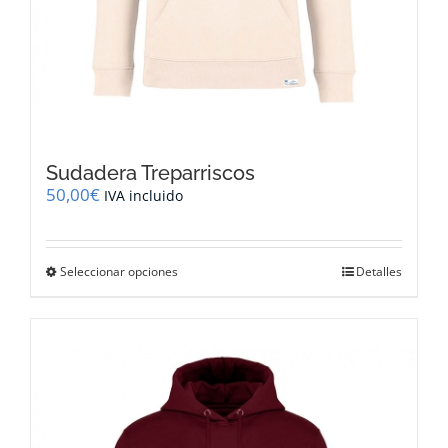
Sudadera Treparriscos
50,00
€
IVA incluido
Este
Seleccionar opciones
Detalles
producto
tiene
múltiples
variantes.
Las
opciones
se
pueden