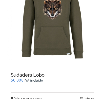
la
página
de
producto
Sudadera Lobo
50,00
€
IVA incluido
Este
Seleccionar opciones
Detalles
producto