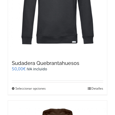
producto
Sudadera Quebrantahuesos
50,00
€
IVA incluido
Este
Seleccionar opciones
Detalles
producto
tiene
múltiples
variantes.
Las