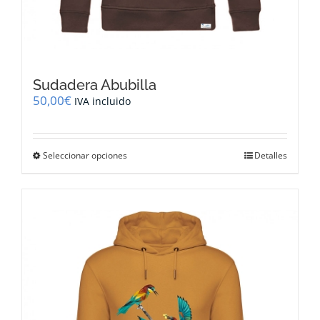
Sudadera Abubilla
50,00
€
IVA incluido
Este
Seleccionar opciones
Detalles
producto
tiene
múltiples
variantes.
Las
opciones
se
pueden
elegir
en
la