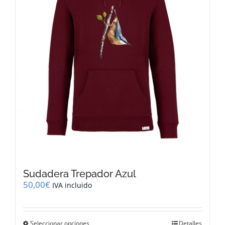
elegir
en
la
página
de
producto
Sudadera Trepador Azul
50,00
€
IVA incluido
Este
Seleccionar opciones
Detalles