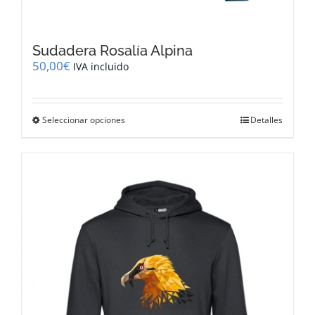
Sudadera Rosalía Alpina
50,00
€
IVA incluido
Este
Seleccionar opciones
Detalles
producto
tiene
múltiples
variantes.
Las
opciones
se
pueden
elegir
en
la
página
de