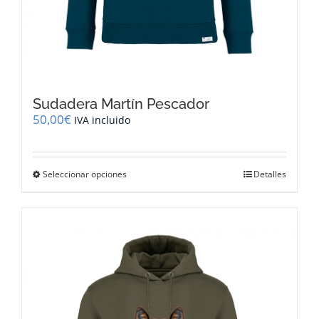
Sudadera Martín Pescador
50,00
€
IVA incluido
Este
Seleccionar opciones
Detalles
producto
tiene
múltiples
variantes.
Las
opciones
se
pueden
elegir
en