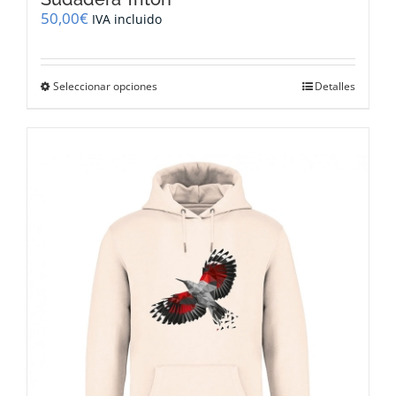
50,00
€
IVA incluido
Este
Seleccionar opciones
Detalles
producto
tiene
múltiples
variantes.
Las
opciones
se
pueden
elegir
en
la
página
de
producto