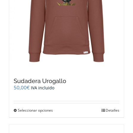
Sudadera Urogallo
50,00
€
IVA incluido
Este
Seleccionar opciones
Detalles
producto
tiene
múltiples