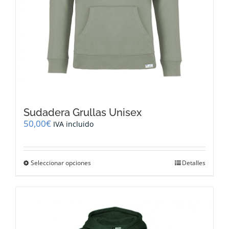
Sudadera Grullas Unisex
50,00
€
IVA incluido
Este
Seleccionar opciones
Detalles
producto
tiene
múltiples
variantes.
Las
opciones