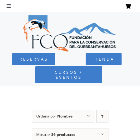
Saltar
al
Toggle
Navigation
contenido
INICIO
QUEBRANTAHUESOS
RESERVAS
TIENDA
FUNDACIÓN
CURSOS /
EVENTOS
PROYECTOS
DEFENSA AMBIENTAL
Ordena por
Nombre
COLABORA
Mostrar
36 productos