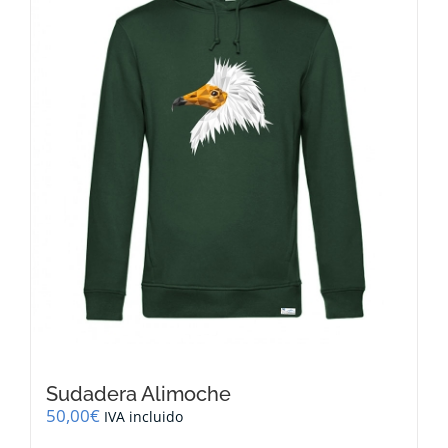
se
pueden
elegir
en
la
página
de
producto
Sudadera Alimoche
50,00
€
IVA incluido