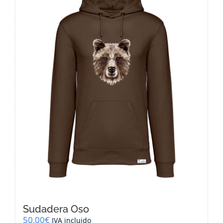
opciones
se
pueden
elegir
en
la
página
de
producto
Sudadera Oso
50,00
€
IVA incluido