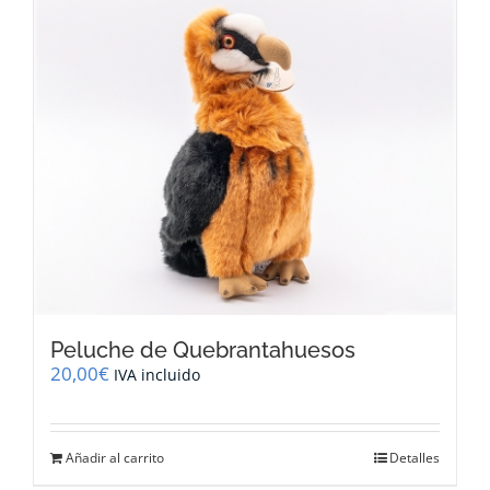
múltiples
variantes.
Las
opciones
se
pueden
elegir
en
la
página
de
producto
Peluche de Quebrantahuesos
20,00
€
IVA incluido
Añadir al carrito
Detalles