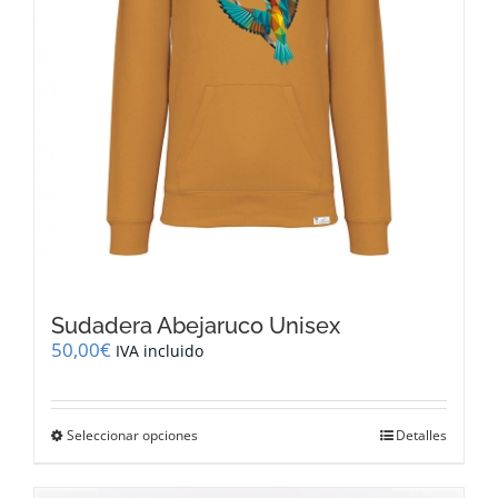
página
de
producto
Sudadera Abejaruco Unisex
50,00
€
IVA incluido
Este
Seleccionar opciones
Detalles
producto
tiene