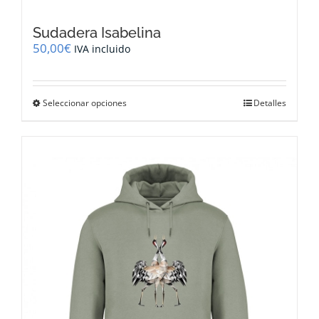
Sudadera Isabelina
50,00
€
IVA incluido
Este
Seleccionar opciones
Detalles
producto
tiene
múltiples
variantes.
Las
opciones
se
pueden
elegir
en
la
página
de
producto