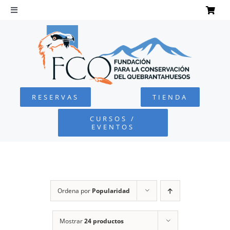
Saltar
al
Toggle
Navigation
contenido
INICIO
QUEBRANTAHUESOS
RESERVAS
TIENDA
FUNDACIÓN
CURSOS /
EVENTOS
PROYECTOS
DEFENSA AMBIENTAL
Ordena por
Popularidad
COLABORA
Mostrar
24 productos