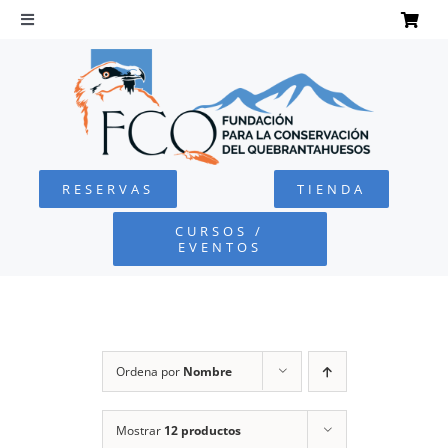
Saltar
al
Toggle
Navigation
contenido
INICIO
QUEBRANTAHUESOS
RESERVAS
TIENDA
FUNDACIÓN
CURSOS /
EVENTOS
PROYECTOS
DEFENSA AMBIENTAL
Ordena por
Nombre
COLABORA
Mostrar
12 productos