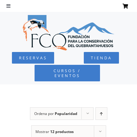
Saltar
al
Toggle
Navigation
contenido
INICIO
QUEBRANTAHUESOS
RESERVAS
TIENDA
FUNDACIÓN
CURSOS /
EVENTOS
PROYECTOS
DEFENSA AMBIENTAL
Ordena por
Popularidad
COLABORA
Mostrar
12 productos